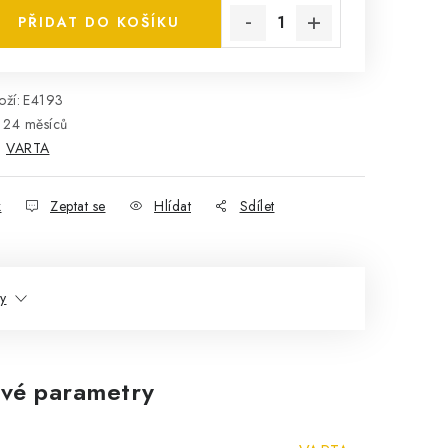
PŘIDAT DO KOŠÍKU
ží:
E4193
24 měsíců
:
VARTA
k
Zeptat se
Hlídat
Sdílet
ty
vé parametry