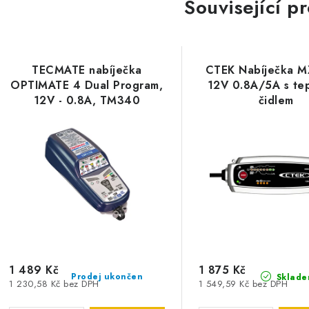
Související p
TECMATE nabíječka
CTEK Nabíječka M
OPTIMATE 4 Dual Program,
12V 0.8A/5A s te
12V - 0.8A, TM340
čidlem
1 489 Kč
1 875 Kč
Prodej ukončen
Sklade
1 230,58 Kč bez DPH
1 549,59 Kč bez DPH