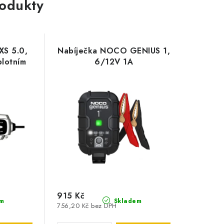
rodukty
XS 5.0,
Nabíječka NOCO GENIUS 1,
plotním
6/12V 1A
915 Kč
m
Skladem
756,20 Kč bez DPH