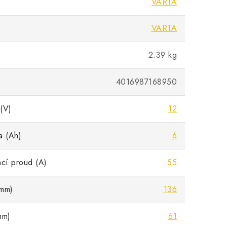
VARTA
VARTA
2.39 kg
4016987168950
(V)
12
a (Ah)
6
ací proud (A)
55
mm)
136
mm)
61