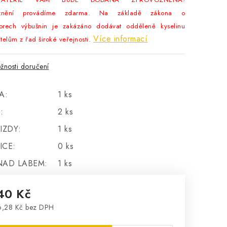
oznění provádíme zdarma. Na základě zákona o
zorech výbušnin je zakázáno dodávat odděleně kyselinu
Více informací
itelům z řad široké veřejnosti.
žnosti doručení
A:
1 ks
:
2 ks
IZDY:
1 ks
ICE:
0 ks
NAD LABEM:
1 ks
40 Kč
,28 Kč bez DPH
rná cena: