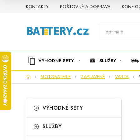
Přejít
KONTAKTY
POŠTOVNÉ A DOPRAVA
KONFIG
na
obsah
VÝHODNÉ SETY
SLUŽBY
Domů
MOTOBATERIE
ZAPLAVENÉ
VARTA
P
K
Přeskočit
VÝHODNÉ SETY
kategorie
a
o
t
s
SLUŽBY
e