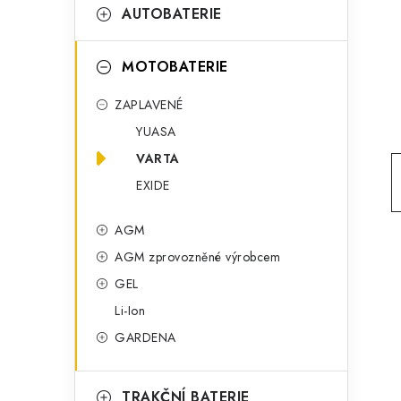
t
g
AUTOBATERIE
r
o
a
r
MOTOBATERIE
n
i
ZAPLAVENÉ
e
n
YUASA
í
VARTA
EXIDE
p
a
AGM
AGM zprovozněné výrobcem
n
GEL
e
Li-Ion
l
GARDENA
TRAKČNÍ BATERIE