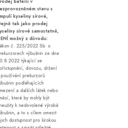
rodej baterií v
ezprovozněném stavu s
mpulí kyseliny sírové,
tejně tak jako prodej
yseliny sírové samostatně,
ENÍ možný z důvodu:
ákon č. 225/2022 Sb. o
rekurzorech výbušnin ze dne
0.8.2022 týkající se
přístupnění, dovozu, držení
 používání prekurzorů
ýbušnin podléhajících
mezení a dalších látek nebo
měsí, které by mohly být
neužity k nedovolené výrobě
ýbušnin, a to s cílem omezit
ejich dostupnost pro širokou
eřejnost a zajistit náležité