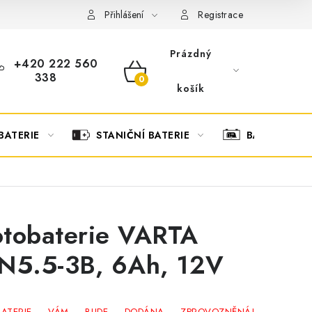
OBCHODNÍ PODMÍNKY
OCHRANA OSOBNÍCH ÚDAJŮ
O
Přihlášení
Registrace
Prázdný
+420 222 560
338
NÁKUPNÍ
košík
KOŠÍK
BATERIE
STANIČNÍ BATERIE
BATERIOVÉ 
tobaterie VARTA
N5.5-3B, 6Ah, 12V
BATERIE VÁM BUDE DODÁNA ZPROVOZNĚNÁ!