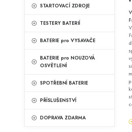
STARTOVACÍ ZDROJE
V
F
TESTERY BATERIÍ
V
F
BATERIE pro VYSAVAČE
d
s
BATERIE pro NOUZOVÁ
v
OSVĚTLENÍ
s
m
p
SPOTŘEBNÍ BATERIE
k
s
PŘÍSLUŠENSTVÍ
c
DOPRAVA ZDARMA