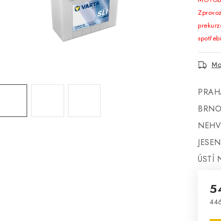
Zprov
prekur
spotřeb
Mo
PRAH
BRNO
NEHV
JESEN
ÚSTÍ 
5
446
Mě