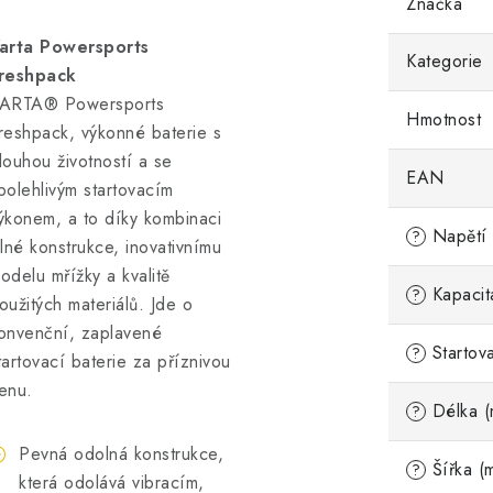
Značka
arta Powersports
Kategorie
reshpack
ARTA® Powersports
Hmotnost
reshpack, výkonné baterie s
louhou životností a se
EAN
polehlivým startovacím
ýkonem, a to díky kombinaci
Napětí 
?
ilné konstrukce, inovativnímu
odelu mřížky a kvalitě
Kapacit
?
oužitých materiálů. Jde o
onvenční, zaplavené
Startov
?
tartovací baterie za příznivou
enu.
Délka (
?
Pevná odolná konstrukce,
Šířka (
?
která odolává vibracím,