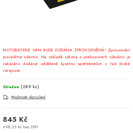
POWERBANKY
LITHIOVÉ BATERIE
NABÍJEČKY
MĚNIČE NAPĚTÍ
MOTOBATERIE VÁM BUDE DODÁNA ZPROVOZNĚNÁ! Zprovoznění
provádíme zdarma. Na základě zákona o prekurzorech výbušnin je
FOTOVOLTAIKA
zakázáno dodávat odděleně kyselinu spotřebitelům z řad široké
veřejnosti.
STARTOVACÍ ZDROJE
(
289 ks
)
Skladem
TESTERY BATERIÍ
Možnosti doručení
BATERIE PRO VYSAVAČE
845 Kč
BATERIE PRO NOUZOVÁ OSVĚTLENÍ
698,35 Kč bez DPH
Měrná cena: