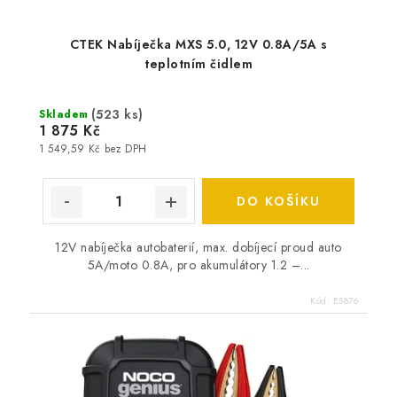
CTEK Nabíječka MXS 5.0, 12V 0.8A/5A s
teplotním čidlem
(
523 ks
)
Skladem
1 875 Kč
1 549,59 Kč bez DPH
DO KOŠÍKU
12V nabíječka autobaterií, max. dobíjecí proud auto
5A/moto 0.8A, pro akumulátory 1.2 –...
Kód:
E5876