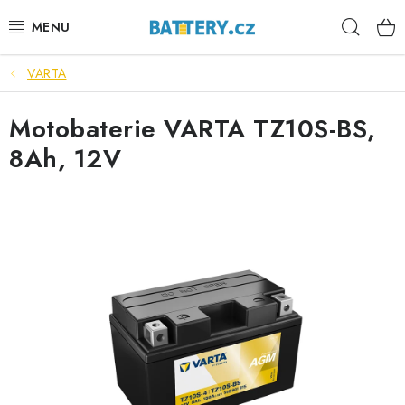
Přejít
Hleda
na
obsah
VARTA
VÝHODNÉ SETY
Motobaterie VARTA TZ10S-BS,
SLUŽBY
8Ah, 12V
AUTOBATERIE
MOTOBATERIE
TRAKČNÍ BATERIE
STANIČNÍ BATERIE
BATERIOVÉ BOXY