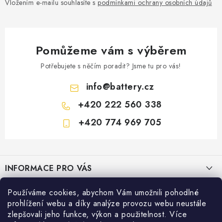
Vložením e-mailu souhlasíte s
podmínkami ochrany osobních údajů
Pomůžeme vám s výběrem
Potřebujete s něčím poradit? Jsme tu pro vás!
info
@
battery.cz
+420 222 560 338
+420 774 969 705
Z
á
INFORMACE PRO VÁS
p
a
KONTAKTY
Používáme cookies, abychom Vám umožnili pohodlné
PRODEJNY BATTERY.CZ
t
prohlížení webu a díky analýze provozu webu neustále
POŠTOVNÉ A DOPRAVA
í
Prodejna Brno - Pražákova ul.
zlepšovali jeho funkce, výkon a použitelnost. Více
Konfigurátor AUTOBATERIE