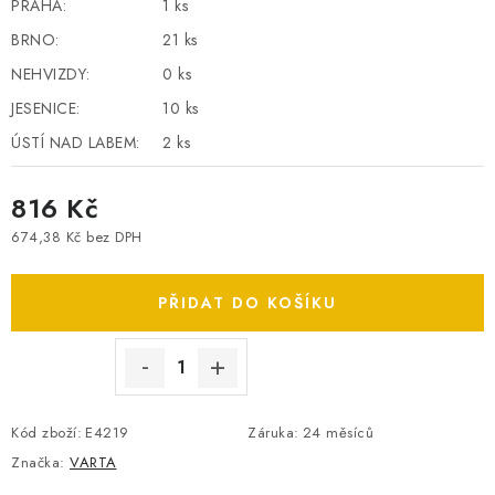
PRAHA:
1 ks
SPOTŘEBNÍ BATERIE
BRNO:
21 ks
NEHVIZDY:
0 ks
PŘÍSLUŠENSTVÍ
JESENICE:
10 ks
DOPRAVA ZDARMA
ÚSTÍ NAD LABEM:
2 ks
816 Kč
KONTAKTY
POŠTOVNÉ A DOPRAVA
KONFIGURÁTOR AUTOBATERIÍ
O NÁS
674,38 Kč bez DPH
Měrná cena:
VÝMĚNA AUTOBATERIE
OBCHODNÍ PODMÍNKY
PŘIDAT DO KOŠÍKU
OCHRANA OSOBNÍCH ÚDAJŮ
OVĚŘOVÁNÍ RECENZÍ
JAK NA TO S BATTERY.CZ
ČASTO KLADENÉ OTÁZKY, FAQ
NÁVODY KE STAŽENÍ
ZPĚTNÝ ODBĚR ELEKTROZAŘÍZENÍ A BATERIÍ
Kód zboží:
E4219
Záruka
:
24 měsíců
Značka:
VARTA