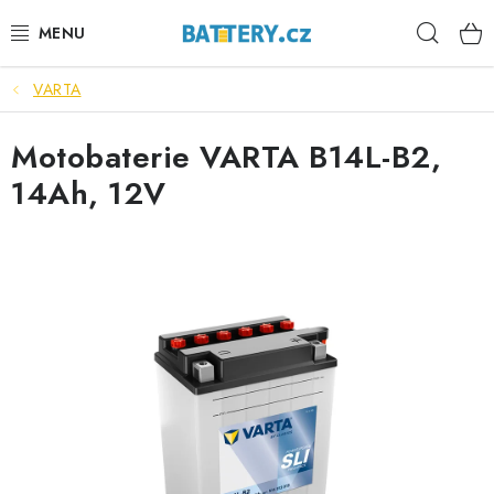
Přejít
Hleda
na
obsah
VARTA
VÝHODNÉ SETY
Motobaterie VARTA B14L-B2,
SLUŽBY
14Ah, 12V
AUTOBATERIE
MOTOBATERIE
TRAKČNÍ BATERIE
STANIČNÍ BATERIE
BATERIOVÉ BOXY