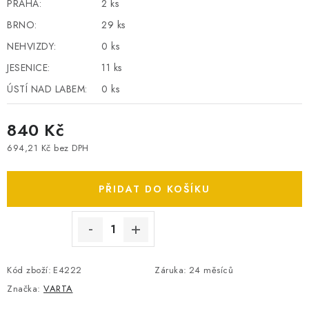
PRAHA:
2 ks
SPOTŘEBNÍ BATERIE
BRNO:
29 ks
NEHVIZDY:
0 ks
PŘÍSLUŠENSTVÍ
JESENICE:
11 ks
DOPRAVA ZDARMA
ÚSTÍ NAD LABEM:
0 ks
840 Kč
KONTAKTY
POŠTOVNÉ A DOPRAVA
KONFIGURÁTOR AUTOBATERIÍ
O NÁS
694,21 Kč bez DPH
Měrná cena:
VÝMĚNA AUTOBATERIE
OBCHODNÍ PODMÍNKY
PŘIDAT DO KOŠÍKU
OCHRANA OSOBNÍCH ÚDAJŮ
OVĚŘOVÁNÍ RECENZÍ
JAK NA TO S BATTERY.CZ
ČASTO KLADENÉ OTÁZKY, FAQ
NÁVODY KE STAŽENÍ
ZPĚTNÝ ODBĚR ELEKTROZAŘÍZENÍ A BATERIÍ
Kód zboží:
E4222
Záruka
:
24 měsíců
Značka:
VARTA