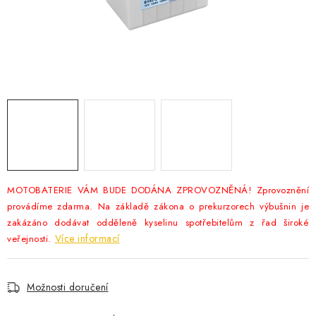
POWERBANKY
LITHIOVÉ BATERIE
NABÍJEČKY
MĚNIČE NAPĚTÍ
FOTOVOLTAIKA
STARTOVACÍ ZDROJE
MOTOBATERIE VÁM BUDE DODÁNA ZPROVOZNĚNÁ! Zprovoznění
provádíme zdarma. Na základě zákona o prekurzorech výbušnin je
TESTERY BATERIÍ
zakázáno dodávat odděleně kyselinu spotřebitelům z řad široké
Více informací
veřejnosti.
BATERIE PRO VYSAVAČE
Možnosti doručení
BATERIE PRO NOUZOVÁ OSVĚTLENÍ