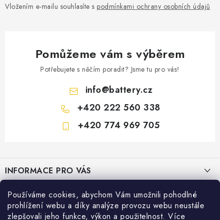
Vložením e-mailu souhlasíte s
podmínkami ochrany osobních údajů
Pomůžeme vám s výběrem
Potřebujete s něčím poradit? Jsme tu pro vás!
info
@
battery.cz
+420 222 560 338
+420 774 969 705
Z
á
INFORMACE PRO VÁS
p
a
KONTAKTY
Používáme cookies, abychom Vám umožnili pohodlné
PRODEJNY BATTERY.CZ
t
prohlížení webu a díky analýze provozu webu neustále
POŠTOVNÉ A DOPRAVA
í
Prodejna Brno - Pražákova ul.
zlepšovali jeho funkce, výkon a použitelnost. Více