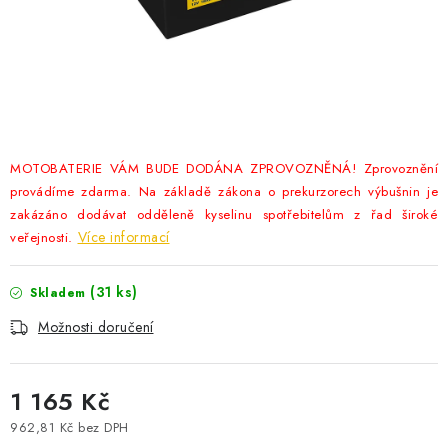
POWERBANKY
LITHIOVÉ BATERIE
NABÍJEČKY
MĚNIČE NAPĚTÍ
MOTOBATERIE VÁM BUDE DODÁNA ZPROVOZNĚNÁ! Zprovoznění
provádíme zdarma. Na základě zákona o prekurzorech výbušnin je
FOTOVOLTAIKA
zakázáno dodávat odděleně kyselinu spotřebitelům z řad široké
Více informací
veřejnosti.
STARTOVACÍ ZDROJE
(
31 ks
)
Skladem
TESTERY BATERIÍ
Možnosti doručení
BATERIE PRO VYSAVAČE
1 165 Kč
BATERIE PRO NOUZOVÁ OSVĚTLENÍ
962,81 Kč bez DPH
Měrná cena: