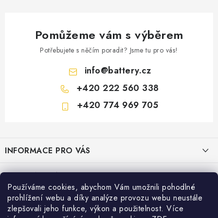
Pomůžeme vám s výběrem
Potřebujete s něčím poradit? Jsme tu pro vás!
info
@
battery.cz
+420 222 560 338
+420 774 969 705
Z
á
INFORMACE PRO VÁS
p
a
KONTAKTY
PRODEJNY BATTERY.CZ
t
Používáme cookies, abychom Vám umožnili pohodlné
POŠTOVNÉ A DOPRAVA
í
Prodejna Brno - Pražákova ul.
prohlížení webu a díky analýze provozu webu neustále
Konfigurátor AUTOBATERIE
KONFIGURÁTOR AUTOBATERIÍ
zlepšovali jeho funkce, výkon a použitelnost. Více