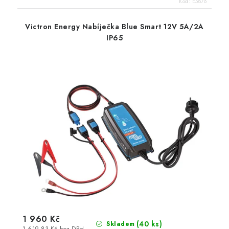
Kód:
E5876
Victron Energy Nabíječka Blue Smart 12V 5A/2A
IP65
1 960 Kč
(
40 ks
)
Skladem