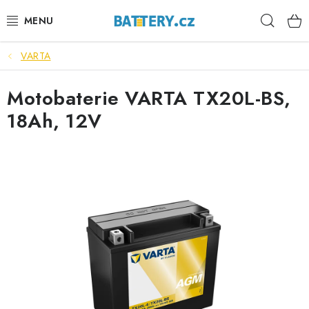
Přejít
Hleda
na
obsah
VARTA
VÝHODNÉ SETY
Motobaterie VARTA TX20L-BS,
SLUŽBY
18Ah, 12V
AUTOBATERIE
MOTOBATERIE
TRAKČNÍ BATERIE
STANIČNÍ BATERIE
BATERIOVÉ BOXY