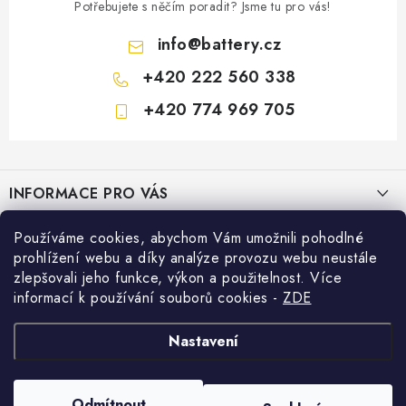
Potřebujete s něčím poradit? Jsme tu pro vás!
info
@
battery.cz
+420 222 560 338
+420 774 969 705
Z
á
INFORMACE PRO VÁS
p
a
KONTAKTY
Používáme cookies, abychom Vám umožnili pohodlné
PRODEJNY BATTERY.CZ
t
prohlížení webu a díky analýze provozu webu neustále
POŠTOVNÉ A DOPRAVA
í
Prodejna Brno - Pražákova ul.
zlepšovali jeho funkce, výkon a použitelnost. Více
Konfigurátor AUTOBATERIE
informací k používání souborů cookies
-
ZDE
KONFIGURÁTOR AUTOBATERIÍ
Prodejna Praha - Brožíkova ul.
Konfigurátor AUTOBATERIE
Vyhledávání
O NÁS
Nastavení
Prodejna Ústí n. Labem - Žižkova ul.
VÝMĚNA AUTOBATERIE
HLEDAT
OBCHODNÍ PODMÍNKY
Odmítnout