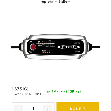
teplotním čidlem
1 875 Kč
(
459 ks
)
Skladem
1 549,59 Kč bez DPH