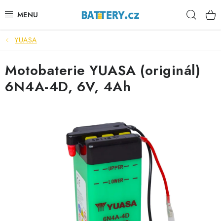
Přejít
Hleda
na
obsah
YUASA
VÝHODNÉ SETY
Motobaterie YUASA (originál)
SLUŽBY
6N4A-4D, 6V, 4Ah
AUTOBATERIE
MOTOBATERIE
TRAKČNÍ BATERIE
STANIČNÍ BATERIE
BATERIOVÉ BOXY