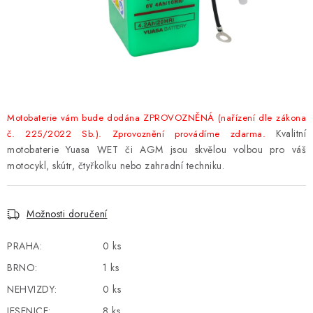
POWERBANKY
LITHIOVÉ BATERIE
NABÍJEČKY
MĚNIČE NAPĚTÍ
Motobaterie vám bude dodána ZPROVOZNĚNÁ (nařízení dle zákona
Kvalitní
č. 225/2022 Sb.). Zprovoznění provádíme zdarma.
FOTOVOLTAIKA
motobaterie Yuasa WET či AGM jsou skvělou volbou pro váš
motocykl, skútr, čtyřkolku nebo zahradní techniku.
STARTOVACÍ ZDROJE
Možnosti doručení
TESTERY BATERIÍ
PRAHA:
0 ks
BATERIE PRO VYSAVAČE
BRNO:
1 ks
NEHVIZDY:
0 ks
BATERIE PRO NOUZOVÁ OSVĚTLENÍ
JESENICE:
8 ks