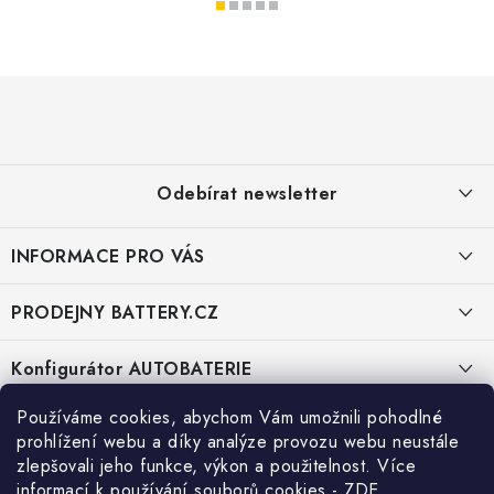
Z
á
p
a
Odebírat newsletter
t
í
INFORMACE PRO VÁS
E-mail
KONTAKTY
PRODEJNY BATTERY.CZ
POŠTOVNÉ A DOPRAVA
Vložením e-mailu souhlasíte s
podmínkami ochrany osobních údajů
Prodejna Brno - Pražákova ul.
Konfigurátor AUTOBATERIE
KONFIGURÁTOR AUTOBATERIÍ
Prodejna Praha - Brožíkova ul.
Konfigurátor AUTOBATERIE
Používáme cookies, abychom Vám umožnili pohodlné
O NÁS
prohlížení webu a díky analýze provozu webu neustále
zlepšovali jeho funkce, výkon a použitelnost. Více
Prodejna Ústí n. Labem - Žižkova ul.
VÝMĚNA AUTOBATERIE
Kontakt
informací k používání souborů cookies
-
ZDE