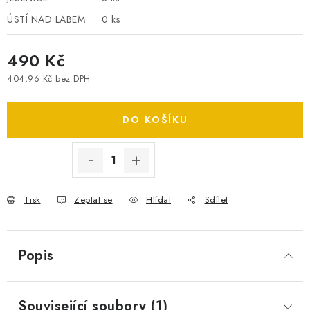
SPOTŘEBNÍ BATERIE
ÚSTÍ NAD LABEM:
0 ks
PŘÍSLUŠENSTVÍ
490 Kč
404,96 Kč bez DPH
DOPRAVA ZDARMA
Měrná cena:
DO KOŠÍKU
Tisk
Zeptat se
Hlídat
Sdílet
Popis
Související soubory (1)