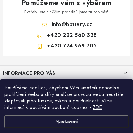
Pomůžeme vám s výběrem
Potřebujete s něčím poradit? Jsme tu pro vás!
info
@
battery.cz
+420 222 560 338
+420 774 969 705
Z
á
INFORMACE PRO VÁS
p
a
KONTAKTY
Používáme cookies, abychom Vám umožnili pohodlné
PRODEJNY BATTERY.CZ
t
prohlížení webu a díky analýze provozu webu neustále
POŠTOVNÉ A DOPRAVA
í
Prodejna Brno - Pražákova ul.
zlepšovali jeho funkce, výkon a použitelnost. Více
Konfigurátor AUTOBATERIE
informací k používání souborů cookies
-
ZDE
KONFIGURÁTOR AUTOBATERIÍ
Prodejna Praha - Brožíkova ul.
Konfigurátor AUTOBATERIE
Vyhledávání
O NÁS
Nastavení
Prodejna Ústí n. Labem - Žižkova ul.
VÝMĚNA AUTOBATERIE