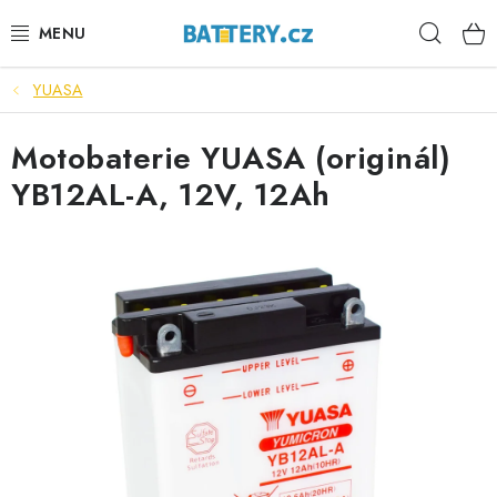
Přejít
Hleda
na
obsah
YUASA
VÝHODNÉ SETY
Motobaterie YUASA (originál)
SLUŽBY
YB12AL-A, 12V, 12Ah
AUTOBATERIE
MOTOBATERIE
TRAKČNÍ BATERIE
STANIČNÍ BATERIE
BATERIOVÉ BOXY