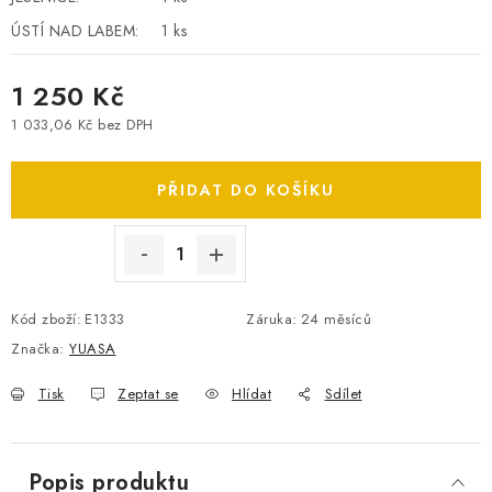
SPOTŘEBNÍ BATERIE
ÚSTÍ NAD LABEM:
1 ks
PŘÍSLUŠENSTVÍ
1 250 Kč
1 033,06 Kč bez DPH
DOPRAVA ZDARMA
Měrná cena:
PŘIDAT DO KOŠÍKU
KONTAKTY
POŠTOVNÉ A DOPRAVA
KONFIGURÁTOR AUTOBATERIÍ
O NÁS
VÝMĚNA AUTOBATERIE
OBCHODNÍ PODMÍNKY
OCHRANA OSOBNÍCH ÚDAJŮ
OVĚŘOVÁNÍ RECENZÍ
Kód zboží:
E1333
Záruka
:
24 měsíců
JAK NA TO S BATTERY.CZ
ČASTO KLADENÉ OTÁZKY, FAQ
Značka:
YUASA
NÁVODY KE STAŽENÍ
Tisk
Zeptat se
Hlídat
Sdílet
ZPĚTNÝ ODBĚR ELEKTROZAŘÍZENÍ A BATERIÍ
Popis produktu