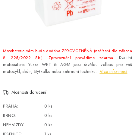
POWERBANKY
LITHIOVÉ BATERIE
NABÍJEČKY
MĚNIČE NAPĚTÍ
Motobaterie vám bude dodána ZPROVOZNĚNÁ (nařízení dle zákona
Kvalitní
č. 225/2022 Sb.). Zprovoznění provádíme zdarma.
FOTOVOLTAIKA
motobaterie Yuasa WET či AGM jsou skvělou volbou pro váš
motocykl, skútr, čtyřkolku nebo zahradní techniku.
Více informací
STARTOVACÍ ZDROJE
Možnosti doručení
TESTERY BATERIÍ
PRAHA:
0 ks
BATERIE PRO VYSAVAČE
BRNO:
0 ks
NEHVIZDY:
0 ks
BATERIE PRO NOUZOVÁ OSVĚTLENÍ
JESENICE:
1 ks