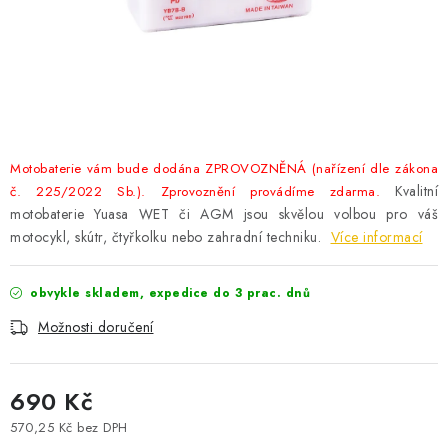
POWERBANKY
LITHIOVÉ BATERIE
NABÍJEČKY
MĚNIČE NAPĚTÍ
Motobaterie vám bude dodána ZPROVOZNĚNÁ (nařízení dle zákona
Kvalitní
č. 225/2022 Sb.). Zprovoznění provádíme zdarma.
FOTOVOLTAIKA
motobaterie Yuasa WET či AGM jsou skvělou volbou pro váš
motocykl, skútr, čtyřkolku nebo zahradní techniku.
Více informací
STARTOVACÍ ZDROJE
obvykle skladem, expedice do 3 prac. dnů
TESTERY BATERIÍ
Možnosti doručení
BATERIE PRO VYSAVAČE
690 Kč
BATERIE PRO NOUZOVÁ OSVĚTLENÍ
570,25 Kč bez DPH
Měrná cena: