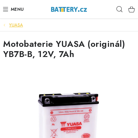
Přejít
Hleda
na
obsah
YUASA
VÝHODNÉ SETY
Motobaterie YUASA (originál)
SLUŽBY
YB7B-B, 12V, 7Ah
AUTOBATERIE
MOTOBATERIE
TRAKČNÍ BATERIE
STANIČNÍ BATERIE
BATERIOVÉ BOXY