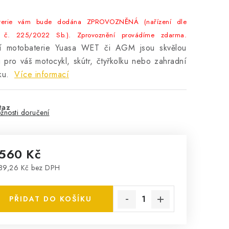
terie vám bude dodána ZPROVOZNĚNÁ (nařízení dle
 č. 225/2022 Sb.). Zprovoznění provádíme zdarma.
tní motobaterie Yuasa WET či AGM jsou skvělou
 pro váš motocykl, skútr, čtyřkolku nebo zahradní
ku.
Více informací
taz
žnosti doručení
 560 Kč
89,26 Kč bez DPH
rná cena:
PŘIDAT DO KOŠÍKU