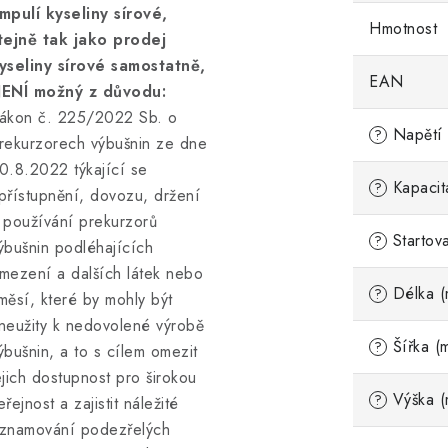
mpulí kyseliny sírové,
Hmotnost
tejně tak jako prodej
yseliny sírové samostatně,
EAN
ENÍ možný z důvodu:
ákon č. 225/2022 Sb. o
Napětí 
?
rekurzorech výbušnin ze dne
0.8.2022 týkající se
Kapacit
?
přístupnění, dovozu, držení
 používání prekurzorů
Startov
?
ýbušnin podléhajících
mezení a dalších látek nebo
Délka (
?
měsí, které by mohly být
neužity k nedovolené výrobě
Šířka (
?
ýbušnin, a to s cílem omezit
ejich dostupnost pro širokou
Výška (
?
eřejnost a zajistit náležité
znamování podezřelých