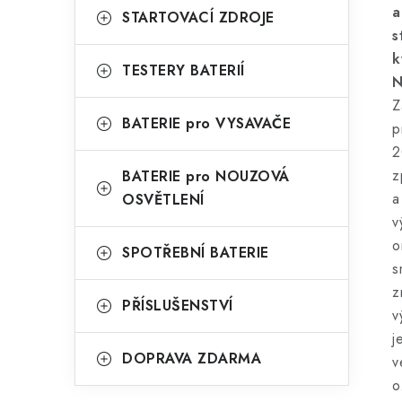
a
STARTOVACÍ ZDROJE
s
k
TESTERY BATERIÍ
N
Z
BATERIE pro VYSAVAČE
p
2
z
BATERIE pro NOUZOVÁ
a
OSVĚTLENÍ
v
o
SPOTŘEBNÍ BATERIE
s
z
PŘÍSLUŠENSTVÍ
v
j
DOPRAVA ZDARMA
v
o