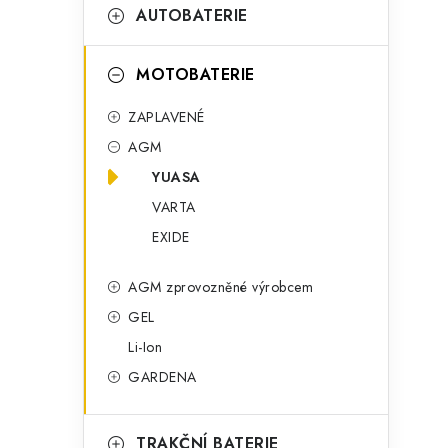
t
g
AUTOBATERIE
r
o
a
r
MOTOBATERIE
n
i
ZAPLAVENÉ
e
n
AGM
í
YUASA
VARTA
p
EXIDE
a
AGM zprovozněné výrobcem
n
GEL
e
Li-Ion
l
GARDENA
TRAKČNÍ BATERIE