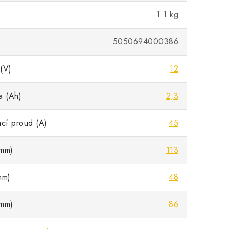
1.1 kg
5050694000386
(V)
12
a (Ah)
2,3
ací proud (A)
45
mm)
113
mm)
48
mm)
86