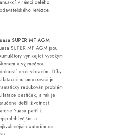
ransakcí v rámci celého
odavatelského řetězce.
uasa SUPER MF AGM
uasa SUPER MF AGM jsou
kumulátory vynikající vysokým
ýkonem a výjimečnou
dolností proti vibracím. Díky
ulfatačnímu omezovači je
ramaticky redukován problém
ulfatace destiček, a tak je
aručena delší životnost.
aterie Yuasa patří k
ejspolehlivějším a
ejkvalitnějším bateriím na
rhu.