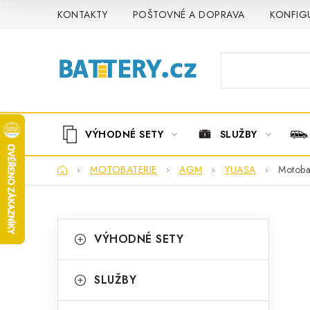
Přejít
KONTAKTY
POŠTOVNÉ A DOPRAVA
KONFIG
na
obsah
VÝHODNÉ SETY
SLUŽBY
Domů
MOTOBATERIE
AGM
YUASA
Motoba
P
K
Přeskočit
VÝHODNÉ SETY
kategorie
a
o
t
s
SLUŽBY
e