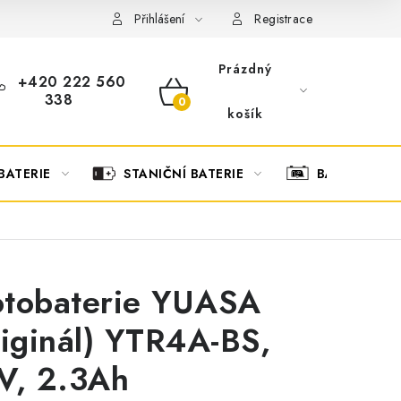
OBCHODNÍ PODMÍNKY
OCHRANA OSOBNÍCH ÚDAJŮ
O
Přihlášení
Registrace
Prázdný
+420 222 560
338
NÁKUPNÍ
košík
KOŠÍK
BATERIE
STANIČNÍ BATERIE
BATERIOVÉ 
tobaterie YUASA
riginál) YTR4A-BS,
V, 2.3Ah