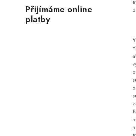
t
Přijímáme online
d
platby
Y
Y
a
v
o
s
d
s
z
B
n
n
t