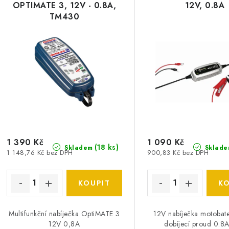
OPTIMATE 3, 12V - 0.8A,
12V, 0.8A
TM430
1 390 Kč
1 090 Kč
(
18 ks
)
Skladem
Sklade
1 148,76 Kč bez DPH
900,83 Kč bez DPH
Multifunkční nabíječka OptiMATE 3
12V nabíječka motobate
12V 0,8A
dobíjecí proud 0.8A