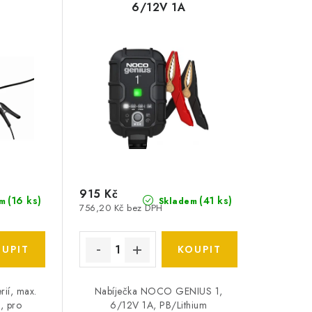
6/12V 1A
915 Kč
(
16 ks
)
(
41 ks
)
m
Skladem
756,20 Kč bez DPH
rií, max.
Nabíječka NOCO GENIUS 1,
, pro
6/12V 1A, PB/Lithium