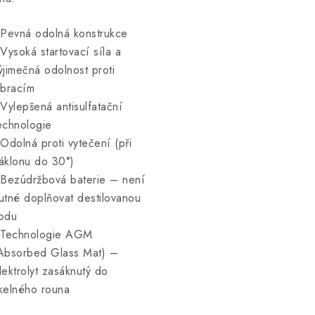
 Pevná odolná konstrukce
 Vysoká startovací síla a
ýjimečná odolnost proti
ibracím
 Vylepšená antisulfatační
echnologie
 Odolná proti vytečení (při
áklonu do 30°)
 Bezúdržbová baterie – není
utné doplňovat destilovanou
odu
 Technologie AGM
Absorbed Glass Mat) –
lektrolyt zasáknutý do
kelného rouna