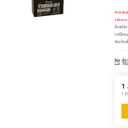
Motoba
zákona
Kvali
volbou
techni
Na do
Mo
1
1 2
Mě