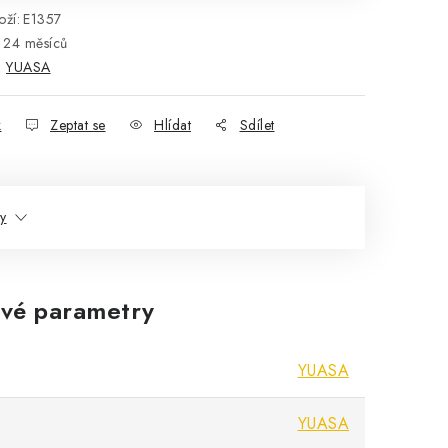
ží:
E1357
24 měsíců
:
YUASA
k
Zeptat se
Hlídat
Sdílet
ty
vé parametry
YUASA
YUASA