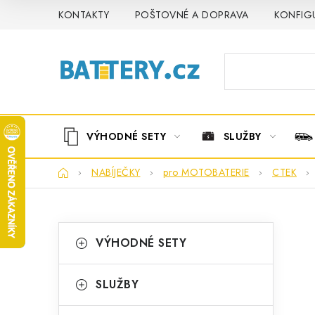
Přejít
KONTAKTY
POŠTOVNÉ A DOPRAVA
KONFIG
na
obsah
VÝHODNÉ SETY
SLUŽBY
Domů
NABÍJEČKY
pro MOTOBATERIE
CTEK
P
K
Přeskočit
VÝHODNÉ SETY
kategorie
a
o
t
s
SLUŽBY
e