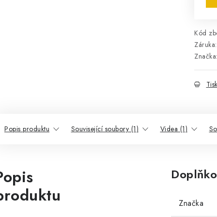
Kód zbo
Záruka
:
Značka
Tis
Popis produktu
Související soubory (1)
Videa (1)
So
Popis
Doplňko
produktu
Značka