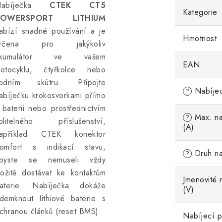
Nabíječka
CTEK CT5
Kategorie
POWERSPORT LITHIUM
abízí snadné používání a je
Hmotnost
určena pro jakýkoliv
akumulátor ve vašem
EAN
otocyklu, čtyřkolce nebo
odním skútru. Připojte
Nabíjec
?
abíječku krokosvorkami přímo
 baterii nebo prostřednictvím
Max. na
?
olitelného příslušenství,
(A)
apříklad CTEK konektor
omfort s indikací stavu,
Druh na
?
byste se nemuseli vždy
ložitě dostávat ke kontaktům
Jmenovité 
aterie. Nabíječka dokáže
(V)
demknout lithiové baterie s
chranou článků (reset BMS).
Nabíjecí p