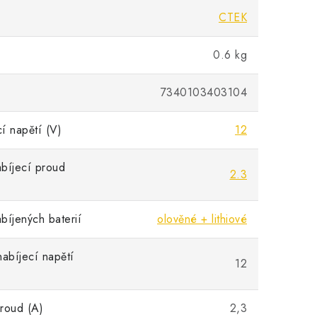
CTEK
0.6 kg
7340103403104
í napětí (V)
12
bíjecí proud
2.3
bíjených baterií
olověné + lithiové
nabíjecí napětí
12
roud (A)
2,3