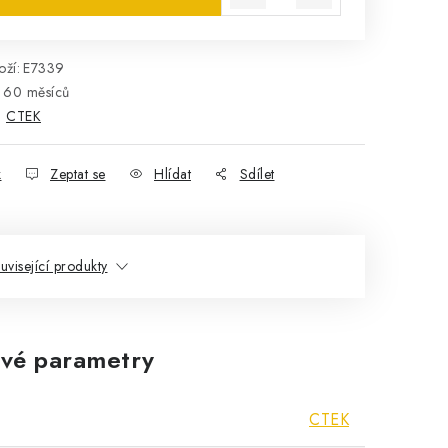
ží:
E7339
60 měsíců
:
CTEK
k
Zeptat se
Hlídat
Sdílet
uvisející produkty
vé parametry
CTEK