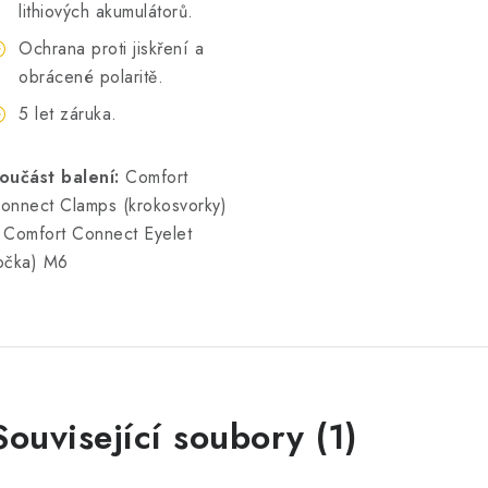
lithiových akumulátorů.
Ochrana proti jiskření a
obrácené polaritě.
5 let záruka.
oučást balení:
Comfort
onnect Clamps (krokosvorky)
 Comfort Connect Eyelet
očka) M6
Související soubory (1)