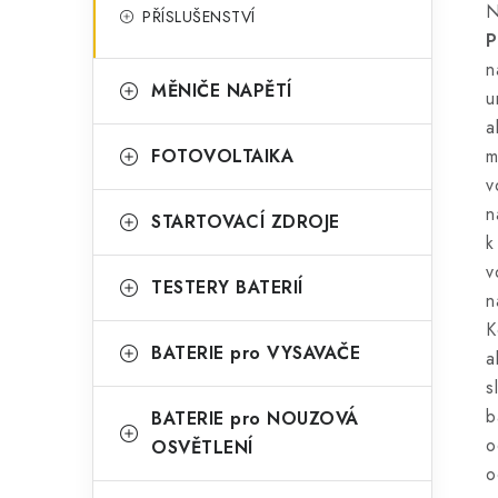
PŘÍSLUŠENSTVÍ
n
MĚNIČE NAPĚTÍ
FOTOVOLTAIKA
m
v
n
STARTOVACÍ ZDROJE
k
v
TESTERY BATERIÍ
n
K
BATERIE pro VYSAVAČE
a
s
b
BATERIE pro NOUZOVÁ
o
OSVĚTLENÍ
o