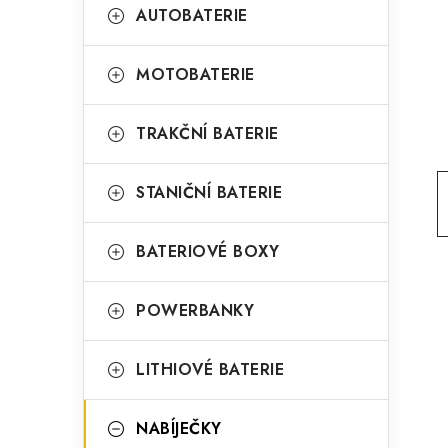
t
g
AUTOBATERIE
r
o
a
r
MOTOBATERIE
n
i
TRAKČNÍ BATERIE
e
n
í
STANIČNÍ BATERIE
p
BATERIOVÉ BOXY
a
n
POWERBANKY
e
l
LITHIOVÉ BATERIE
NABÍJEČKY