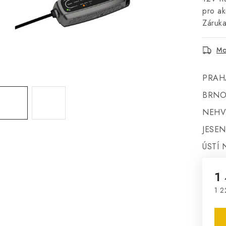
pro ak
Záruka
Mo
PRAH
BRNO
NEHV
JESEN
ÚSTÍ 
1
1 2
Mě