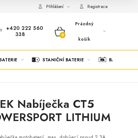
OBCHODNÍ PODMÍNKY
OCHRANA OSOBNÍCH ÚDAJŮ
O
Přihlášení
Registrace
Prázdný
+420 222 560
338
NÁKUPNÍ
košík
KOŠÍK
BATERIE
STANIČNÍ BATERIE
BATERIOVÉ 
EK Nabíječka CT5
WERSPORT LITHIUM
bíječka motobaterií, max. dobíjecí proud 2.3A,