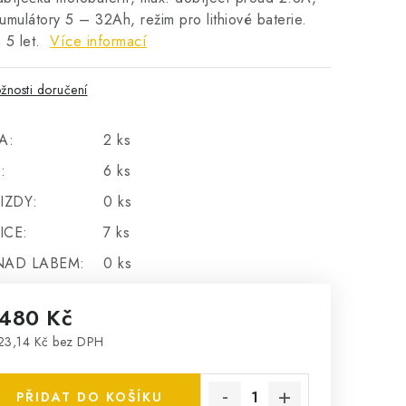
umulátory 5 – 32Ah, režim pro lithiové baterie.
 5 let.
Více informací
žnosti doručení
A:
2 ks
:
6 ks
IZDY:
0 ks
ICE:
7 ks
NAD LABEM:
0 ks
 480 Kč
23,14 Kč bez DPH
rná cena:
PŘIDAT DO KOŠÍKU