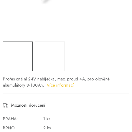
POWERBANKY
LITHIOVÉ BATERIE
NABÍJEČKY
MĚNIČE NAPĚTÍ
FOTOVOLTAIKA
STARTOVACÍ ZDROJE
Profesionální 24V nabíječka, max. proud 4A, pro olověné
akumulátory 8-100Ah.
Více informací
TESTERY BATERIÍ
Možnosti doručení
BATERIE PRO VYSAVAČE
PRAHA:
1 ks
BATERIE PRO NOUZOVÁ OSVĚTLENÍ
BRNO:
2 ks