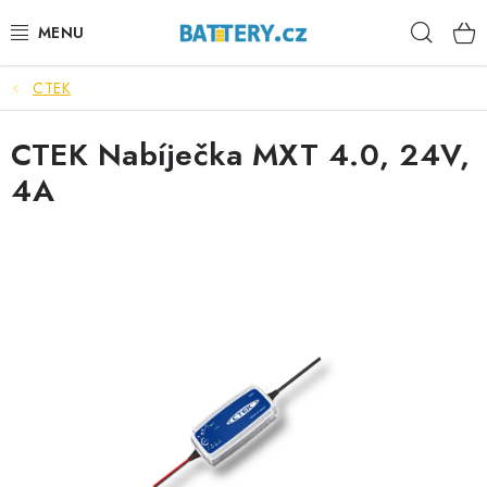
Přejít
Hleda
na
obsah
CTEK
VÝHODNÉ SETY
CTEK Nabíječka MXT 4.0, 24V,
SLUŽBY
4A
AUTOBATERIE
MOTOBATERIE
TRAKČNÍ BATERIE
STANIČNÍ BATERIE
BATERIOVÉ BOXY