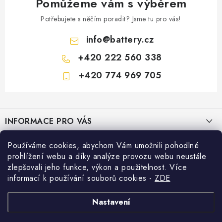
Pomůžeme vám s výběrem
Potřebujete s něčím poradit? Jsme tu pro vás!
info
@
battery.cz
+420 222 560 338
+420 774 969 705
Z
á
INFORMACE PRO VÁS
p
a
KONTAKTY
Používáme cookies, abychom Vám umožnili pohodlné
PRODEJNY BATTERY.CZ
t
prohlížení webu a díky analýze provozu webu neustále
POŠTOVNÉ A DOPRAVA
í
Prodejna Brno - Pražákova ul.
zlepšovali jeho funkce, výkon a použitelnost. Více
Konfigurátor AUTOBATERIE
informací k používání souborů cookies
-
ZDE
KONFIGURÁTOR AUTOBATERIÍ
Prodejna Praha - Brožíkova ul.
Konfigurátor AUTOBATERIE
Vyhledávání
O NÁS
Nastavení
Prodejna Ústí n. Labem - Žižkova ul.
VÝMĚNA AUTOBATERIE