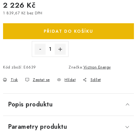
2 226 Kč
SPOTŘEBNÍ BATERIE
1 839,67 Kč bez DPH
Měrná cena:
PŘÍSLUŠENSTVÍ
PŘIDAT DO KOŠÍKU
DOPRAVA ZDARMA
KONTAKTY
POŠTOVNÉ A DOPRAVA
KONFIGURÁTOR AUTOBATERIÍ
O NÁS
Kód zboží:
E6639
Značka:
Victron Energy
VÝMĚNA AUTOBATERIE
OBCHODNÍ PODMÍNKY
Tisk
Zeptat se
Hlídat
Sdílet
OCHRANA OSOBNÍCH ÚDAJŮ
OVĚŘOVÁNÍ RECENZÍ
JAK NA TO S BATTERY.CZ
ČASTO KLADENÉ OTÁZKY, FAQ
NÁVODY KE STAŽENÍ
Popis produktu
ZPĚTNÝ ODBĚR ELEKTROZAŘÍZENÍ A BATERIÍ
Parametry produktu