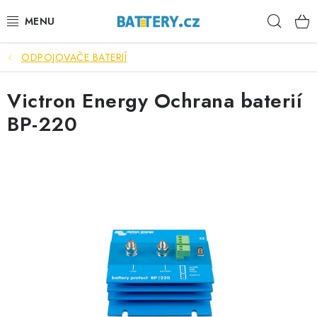
Přejít
Hleda
na
obsah
ODPOJOVAČE BATERIÍ
VÝHODNÉ SETY
Victron Energy Ochrana baterií
SLUŽBY
BP-220
AUTOBATERIE
MOTOBATERIE
TRAKČNÍ BATERIE
STANIČNÍ BATERIE
BATERIOVÉ BOXY