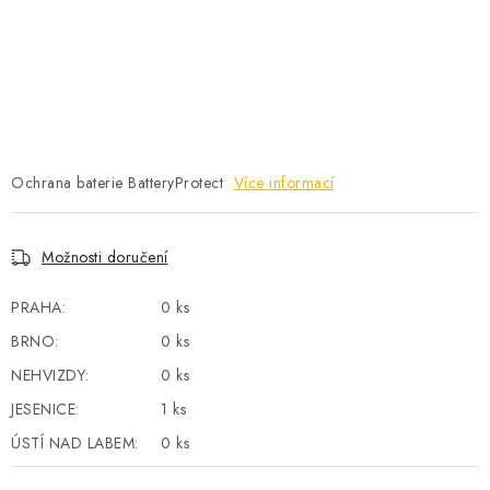
POWERBANKY
LITHIOVÉ BATERIE
NABÍJEČKY
MĚNIČE NAPĚTÍ
Ochrana baterie BatteryProtect
Více informací
FOTOVOLTAIKA
Možnosti doručení
STARTOVACÍ ZDROJE
PRAHA:
0 ks
BRNO:
0 ks
TESTERY BATERIÍ
NEHVIZDY:
0 ks
BATERIE PRO VYSAVAČE
JESENICE:
1 ks
ÚSTÍ NAD LABEM:
0 ks
BATERIE PRO NOUZOVÁ OSVĚTLENÍ