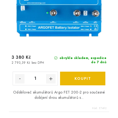
3 380 Kč
obvykle skladem, expedice
do 7 dnů
2 793,39 Kč bez DPH
Oddělovač akumulátorů Argo FET 200-2 pro současné
dobíjení dvou akumulátorů s...
Kód:
E7492