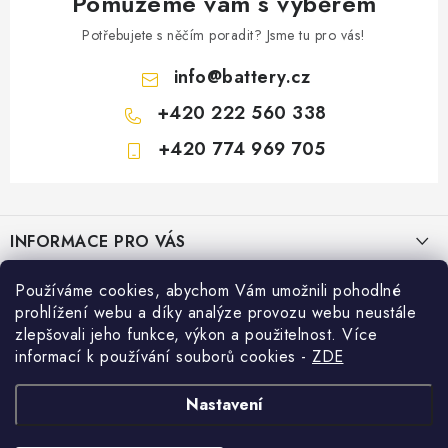
Pomůžeme vám s výběrem
Potřebujete s něčím poradit? Jsme tu pro vás!
info
@
battery.cz
+420 222 560 338
+420 774 969 705
Z
á
INFORMACE PRO VÁS
p
a
KONTAKTY
Používáme cookies, abychom Vám umožnili pohodlné
PRODEJNY BATTERY.CZ
t
prohlížení webu a díky analýze provozu webu neustále
POŠTOVNÉ A DOPRAVA
í
Prodejna Brno - Pražákova ul.
zlepšovali jeho funkce, výkon a použitelnost. Více
Konfigurátor AUTOBATERIE
informací k používání souborů cookies
-
ZDE
KONFIGURÁTOR AUTOBATERIÍ
Prodejna Praha - Brožíkova ul.
Konfigurátor AUTOBATERIE
Vyhledávání
O NÁS
Nastavení
Prodejna Ústí n. Labem - Žižkova ul.
VÝMĚNA AUTOBATERIE
HLEDAT