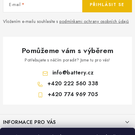
E-mail
PŘIHLÁSIT SE
Vložením e-mailu souhlasíte s
podmínkami ochrany osobních údajů
Pomůžeme vám s výběrem
Potřebujete s něčím poradit? Jsme tu pro vás!
info
@
battery.cz
+420 222 560 338
+420 774 969 705
Z
á
INFORMACE PRO VÁS
p
a
KONTAKTY