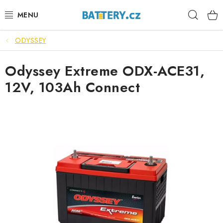
Přejít
Hleda
na
obsah
ODYSSEY
VÝHODNÉ SETY
Odyssey Extreme ODX-ACE31,
SLUŽBY
12V, 103Ah Connect
AUTOBATERIE
MOTOBATERIE
TRAKČNÍ BATERIE
STANIČNÍ BATERIE
BATERIOVÉ BOXY