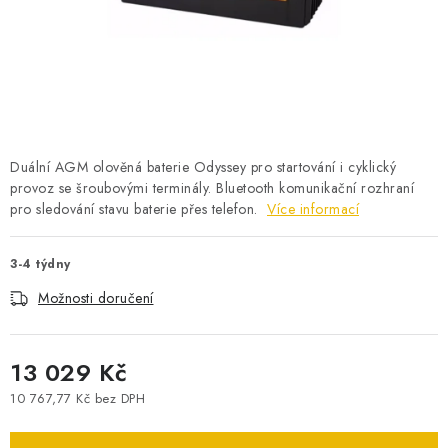
POWERBANKY
LITHIOVÉ BATERIE
NABÍJEČKY
MĚNIČE NAPĚTÍ
Duální AGM olověná baterie Odyssey pro startování i cyklický
provoz se šroubovými terminály. Bluetooth komunikační rozhraní
pro sledování stavu baterie přes telefon.
FOTOVOLTAIKA
Více informací
STARTOVACÍ ZDROJE
3-4 týdny
Možnosti doručení
TESTERY BATERIÍ
13 029 Kč
BATERIE PRO VYSAVAČE
10 767,77 Kč bez DPH
Měrná cena:
BATERIE PRO NOUZOVÁ OSVĚTLENÍ