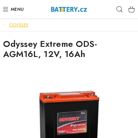
Přejít
Hleda
na
obsah
ODYSSEY
VÝHODNÉ SETY
Odyssey Extreme ODS-
SLUŽBY
AGM16L, 12V, 16Ah
AUTOBATERIE
MOTOBATERIE
TRAKČNÍ BATERIE
STANIČNÍ BATERIE
BATERIOVÉ BOXY