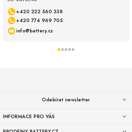
+420 222 560 338
+420 774 969 705
info@battery.cz
Z
á
p
a
Odebírat newsletter
t
í
INFORMACE PRO VÁS
E-mail
KONTAKTY
PRODEJNY BATTERY.CZ