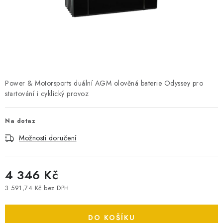
POWERBANKY
LITHIOVÉ BATERIE
NABÍJEČKY
MĚNIČE NAPĚTÍ
Power & Motorsports duální AGM olověná baterie Odyssey pro
startování i cyklický provoz
FOTOVOLTAIKA
Na dotaz
STARTOVACÍ ZDROJE
Možnosti doručení
TESTERY BATERIÍ
4 346 Kč
BATERIE PRO VYSAVAČE
3 591,74 Kč bez DPH
Měrná cena:
BATERIE PRO NOUZOVÁ OSVĚTLENÍ
DO KOŠÍKU