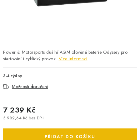
POWERBANKY
LITHIOVÉ BATERIE
NABÍJEČKY
MĚNIČE NAPĚTÍ
Power & Motorsports duální AGM olověná baterie Odyssey pro
startování i cyklický provoz
Více informací
FOTOVOLTAIKA
3-4 týdny
STARTOVACÍ ZDROJE
Možnosti doručení
TESTERY BATERIÍ
7 239 Kč
BATERIE PRO VYSAVAČE
5 982,64 Kč bez DPH
Měrná cena:
BATERIE PRO NOUZOVÁ OSVĚTLENÍ
PŘIDAT DO KOŠÍKU