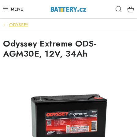
Přejít
Hleda
na
obsah
ODYSSEY
VÝHODNÉ SETY
Odyssey Extreme ODS-
SLUŽBY
AGM30E, 12V, 34Ah
AUTOBATERIE
MOTOBATERIE
TRAKČNÍ BATERIE
STANIČNÍ BATERIE
BATERIOVÉ BOXY