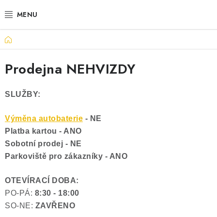
Přejít
na
obsah
Domů
VÝHODNÉ SETY
Prodejna NEHVIZDY
SLUŽBY
AUTOBATERIE
SLUŽBY:
MOTOBATERIE
Výměna autobaterie
- NE
Platba kartou - ANO
TRAKČNÍ BATERIE
Sobotní prodej - NE
Parkoviště pro zákazníky - ANO
STANIČNÍ BATERIE
OTEVÍRACÍ DOBA:
BATERIOVÉ BOXY
PO-PÁ:
8:30 - 18:00
SO-NE:
ZAVŘENO