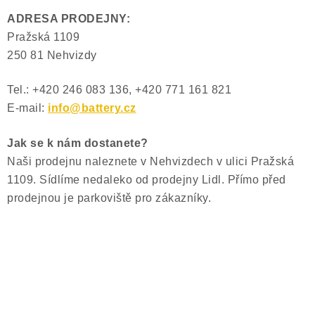
POWERBANKY
ADRESA PRODEJNY:
LITHIOVÉ BATERIE
Pražská 1109
250 81 Nehvizdy
NABÍJEČKY
Tel.:
+420 246 083 136,
+420 771 161 821
E-mail:
info@battery.cz
MĚNIČE NAPĚTÍ
Jak se k nám dostanete?
FOTOVOLTAIKA
Naši prodejnu naleznete v Nehvizdech v ulici Pražská
1109. Sídlíme nedaleko od prodejny Lidl. Přímo před
STARTOVACÍ ZDROJE
prodejnou je parkoviště pro zákazníky.
TESTERY BATERIÍ
BATERIE PRO VYSAVAČE
BATERIE PRO NOUZOVÁ OSVĚTLENÍ