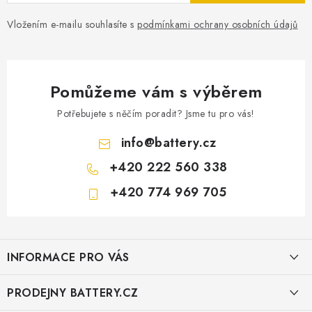
Vložením e-mailu souhlasíte s
podmínkami ochrany osobních údajů
Pomůžeme vám s výběrem
Potřebujete s něčím poradit? Jsme tu pro vás!
info
@
battery.cz
+420 222 560 338
+420 774 969 705
Z
á
INFORMACE PRO VÁS
p
a
KONTAKTY
PRODEJNY BATTERY.CZ
t
POŠTOVNÉ A DOPRAVA