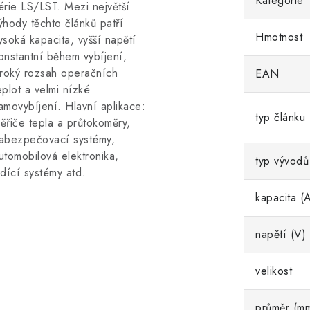
Kategorie
érie LS/LST. Mezi největší
ýhody těchto článků patří
Hmotnost
ysoká kapacita, vyšší napětí
onstantní během vybíjení,
iroký rozsah operačních
EAN
eplot a velmi nízké
amovybíjení. Hlavní aplikace:
typ článku
ěřiče tepla a průtokoměry,
abezpečovací systémy,
utomobilová elektronika,
typ vývodů
ídící systémy atd.
kapacita (
napětí (V)
velikost
průměr (m