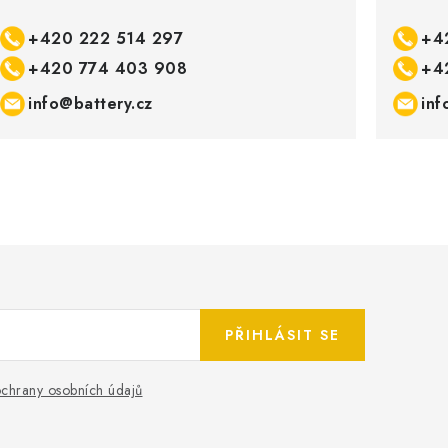
+420 222 514 297
+4
+420 774 403 908
+4
info@battery.cz
inf
PŘIHLÁSIT SE
chrany osobních údajů