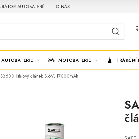
URÁTOR AUTOBATERIÍ
O NÁS
VÝMĚNA AUTOBATERIE
AUTOBATERIE
MOTOBATERIE
TRAKČNÍ 
33600 lithiový článek 3.6V, 17000mAh
SA
čl
SAFT L