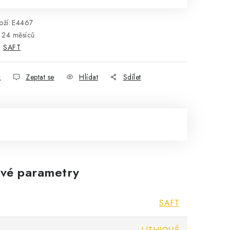
ží:
E4467
24 měsíců
:
SAFT
k
Zeptat se
Hlídat
Sdílet
vé parametry
SAFT