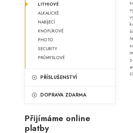
s
LITHIOVÉ
v
ALKALICKÉ
v
NABÍJECÍ
k
KNOFLÍKOVÉ
š
t
PHOTO
s
SECURITY
m
PRŮMYSLOVÉ
z
a
ř
PŘÍSLUŠENSTVÍ
DOPRAVA ZDARMA
Přijímáme online
platby