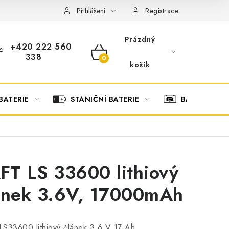
OBCHODNÍ PODMÍNKY
OCHRANA OSOBNÍCH ÚDAJŮ
O
Přihlášení
Registrace
Prázdný
+420 222 560
338
NÁKUPNÍ
košík
KOŠÍK
BATERIE
STANIČNÍ BATERIE
BATERIOVÉ 
FT LS 33600 lithiový
ánek 3.6V, 17000mAh
S33600 lithiový článek 3,6 V 17 Ah