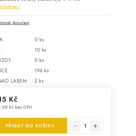
informací
žnosti doručení
A:
0 ks
:
10 ks
IZDY:
0 ks
ICE:
196 ks
NAD LABEM:
2 ks
15 Kč
,98 Kč bez DPH
rná cena:
PŘIDAT DO KOŠÍKU