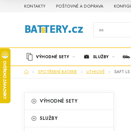
Přejít
KONTAKTY
POŠTOVNÉ A DOPRAVA
KONFIG
na
obsah
VÝHODNÉ SETY
SLUŽBY
Domů
SPOTŘEBNÍ BATERIE
LITHIOVÉ
SAFT LS 
P
K
Přeskočit
VÝHODNÉ SETY
kategorie
a
o
t
s
SLUŽBY
e