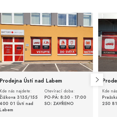
Prodejna Ústí nad Labem
Prode
Kde nás najdete:
Otevírací doba:
Kde nás
Žižkova 3135/155
PO-PÁ: 8:30 - 17:00
Pražsk
400 01 Ústí nad
SO: ZAVŘENO
250 81
Labem