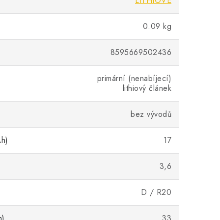
LITHIOVÉ
0.09 kg
8595669502436
primární (nenabíjecí)
lithiový článek
bez vývodů
Ah)
17
3,6
D / R20
m)
33