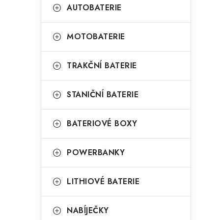
t
g
AUTOBATERIE
r
o
a
r
MOTOBATERIE
n
i
TRAKČNÍ BATERIE
e
n
í
STANIČNÍ BATERIE
p
BATERIOVÉ BOXY
a
n
POWERBANKY
e
l
LITHIOVÉ BATERIE
NABÍJEČKY