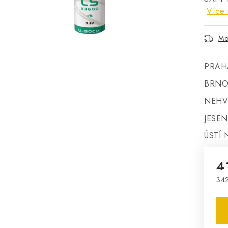
Více 
Mo
PRAH
BRNO
NEHV
JESEN
ÚSTÍ 
4
342
Mě