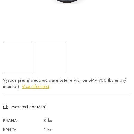
POWERBANKY
LITHIOVÉ BATERIE
NABÍJEČKY
MĚNIČE NAPĚTÍ
FOTOVOLTAIKA
STARTOVACÍ ZDROJE
Vysoce přesný sledovač stavu baterie Victron BMV-700 (bateriový
monitor)
Více informací
TESTERY BATERIÍ
Možnosti doručení
BATERIE PRO VYSAVAČE
PRAHA:
0 ks
BATERIE PRO NOUZOVÁ OSVĚTLENÍ
BRNO:
1 ks