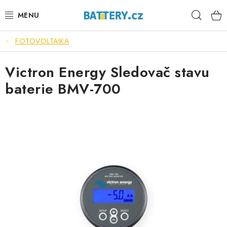
Přejít
Hleda
na
obsah
FOTOVOLTAIKA
VÝHODNÉ SETY
Victron Energy Sledovač stavu
SLUŽBY
baterie BMV-700
AUTOBATERIE
MOTOBATERIE
TRAKČNÍ BATERIE
STANIČNÍ BATERIE
BATERIOVÉ BOXY