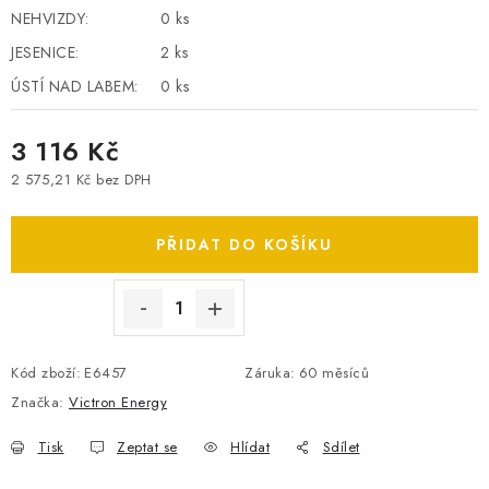
NEHVIZDY:
0 ks
SPOTŘEBNÍ BATERIE
JESENICE:
2 ks
PŘÍSLUŠENSTVÍ
ÚSTÍ NAD LABEM:
0 ks
DOPRAVA ZDARMA
3 116 Kč
2 575,21 Kč bez DPH
KONTAKTY
POŠTOVNÉ A DOPRAVA
Měrná cena:
KONFIGURÁTOR AUTOBATERIÍ
O NÁS
PŘIDAT DO KOŠÍKU
VÝMĚNA AUTOBATERIE
OBCHODNÍ PODMÍNKY
OCHRANA OSOBNÍCH ÚDAJŮ
OVĚŘOVÁNÍ RECENZÍ
JAK NA TO S BATTERY.CZ
ČASTO KLADENÉ OTÁZKY, FAQ
NÁVODY KE STAŽENÍ
Kód zboží:
E6457
Záruka
:
60 měsíců
ZPĚTNÝ ODBĚR ELEKTROZAŘÍZENÍ A BATERIÍ
Značka:
Victron Energy
Tisk
Zeptat se
Hlídat
Sdílet