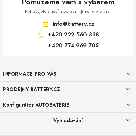
Pomůžeme vám s výběrem
Potřebujete s něčím poradit? Jsme tu pro vás!
info
@
battery.cz
+420 222 560 338
+420 774 969 705
Z
á
INFORMACE PRO VÁS
p
a
KONTAKTY
PRODEJNY BATTERY.CZ
t
POŠTOVNÉ A DOPRAVA
í
Prodejna Brno - Pražákova ul.
Konfigurátor AUTOBATERIE
KONFIGURÁTOR AUTOBATERIÍ
Prodejna Praha - Brožíkova ul.
Konfigurátor AUTOBATERIE
Vyhledávání
O NÁS
Prodejna Ústí n. Labem - Žižkova ul.
VÝMĚNA AUTOBATERIE
HLEDAT