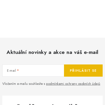
SPOTŘEBNÍ BATERIE
PŘÍSLUŠENSTVÍ
DOPRAVA ZDARMA
KONTAKTY
POŠTOVNÉ A DOPRAVA
KONFIGURÁTOR AUTOB
OCHRANA OSOBNÍCH ÚDAJŮ
OVĚŘOVÁNÍ RECENZÍ
JAK N
Aktuální novinky a akce na váš e-mail
ZPĚTNÝ ODBĚR ELEKTROZAŘÍZENÍ A BATERIÍ
E-mail
PŘIHLÁSIT SE
Vložením e-mailu souhlasíte s
podmínkami ochrany osobních údajů