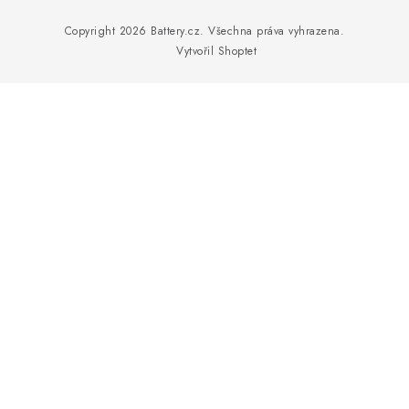
OBCHODNÍ PODMÍNKY
Prodejna Jesenice u Prahy - ul. K Rybníku
Copyright 2026
Battery.cz
. Všechna práva vyhrazena.
Vytvořil Shoptet
OCHRANA OSOBNÍCH ÚDAJŮ
Prodejna Nehvizdy - Pražská ul.
OVĚŘOVÁNÍ RECENZÍ
JAK NA TO S BATTERY.CZ
ČASTO KLADENÉ OTÁZKY, FAQ
NÁVODY KE STAŽENÍ
ZPĚTNÝ ODBĚR ELEKTROZAŘÍZENÍ A BATERIÍ