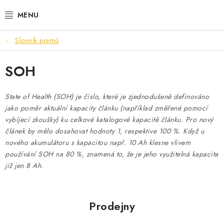
Přejít
na
obsah
Slovník pojmů
VÝHODNÉ SETY
SOH
SLUŽBY
AUTOBATERIE
State of Health (SOH) je číslo, které je zjednodušeně definováno
jako poměr aktuální kapacity článku (například změřené pomocí
vybíjecí zkoušky) ku celkové katalogové kapacitě článku. Pro nový
MOTOBATERIE
článek by mělo dosahovat hodnoty 1, respektive 100 %. Když u
nového akumulátoru s kapacitou např. 10 Ah klesne vlivem
TRAKČNÍ BATERIE
používání SOH na 80 %, znamená to, že je jeho využitelná kapacita
již jen 8 Ah.
STANIČNÍ BATERIE
BATERIOVÉ BOXY
Prodejny