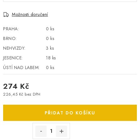
SPOTŘEBNÍ BATERIE
Možnosti doručení
PŘÍSLUŠENSTVÍ
PRAHA:
0 ks
BRNO:
0 ks
DOPRAVA ZDARMA
NEHVIZDY:
3 ks
KONTAKTY
POŠTOVNÉ A DOPRAVA
JESENICE:
18 ks
KONFIGURÁTOR AUTOBATERIÍ
O NÁS
ÚSTÍ NAD LABEM:
0 ks
VÝMĚNA AUTOBATERIE
OBCHODNÍ PODMÍNKY
274 Kč
OCHRANA OSOBNÍCH ÚDAJŮ
OVĚŘOVÁNÍ RECENZÍ
226,45 Kč
bez DPH
JAK NA TO S BATTERY.CZ
ČASTO KLADENÉ OTÁZKY, FAQ
Měrná cena:
NÁVODY KE STAŽENÍ
PŘIDAT DO KOŠÍKU
ZPĚTNÝ ODBĚR ELEKTROZAŘÍZENÍ A BATERIÍ