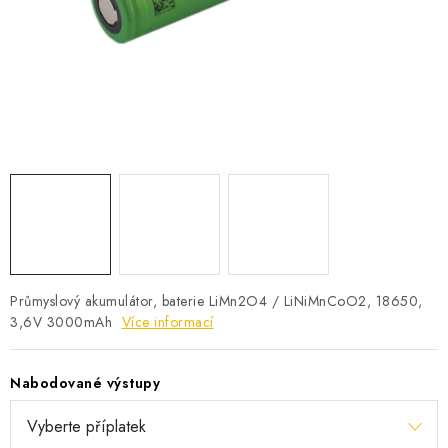
POWERBANKY
LITHIOVÉ BATERIE
NABÍJEČKY
MĚNIČE NAPĚTÍ
FOTOVOLTAIKA
STARTOVACÍ ZDROJE
Průmyslový akumulátor, baterie LiMn2O4 / LiNiMnCoO2, 18650,
TESTERY BATERIÍ
3,6V 3000mAh
Více informací
BATERIE PRO VYSAVAČE
Nabodované výstupy
BATERIE PRO NOUZOVÁ OSVĚTLENÍ