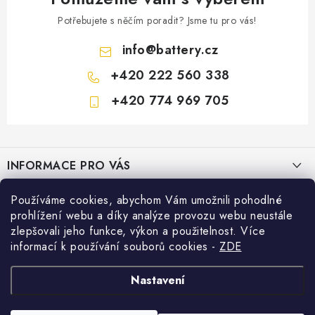
Potřebujete s něčím poradit? Jsme tu pro vás!
info
@
battery.cz
+420 222 560 338
+420 774 969 705
Z
á
INFORMACE PRO VÁS
p
a
KONTAKTY
Používáme cookies, abychom Vám umožnili pohodlné
PRODEJNY BATTERY.CZ
t
prohlížení webu a díky analýze provozu webu neustále
POŠTOVNÉ A DOPRAVA
í
Prodejna Brno - Pražákova ul.
zlepšovali jeho funkce, výkon a použitelnost. Více
Konfigurátor AUTOBATERIE
informací k používání souborů cookies
-
ZDE
KONFIGURÁTOR AUTOBATERIÍ
Prodejna Praha - Brožíkova ul.
Konfigurátor AUTOBATERIE
Vyhledávání
O NÁS
Nastavení
Prodejna Ústí n. Labem - Žižkova ul.
VÝMĚNA AUTOBATERIE
HLEDAT