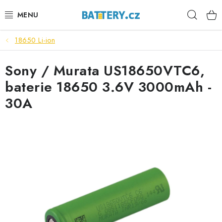
Přejít
Hleda
na
obsah
18650 Li-ion
VÝHODNÉ SETY
Sony / Murata US18650VTC6,
SLUŽBY
baterie 18650 3.6V 3000mAh -
AUTOBATERIE
30A
MOTOBATERIE
TRAKČNÍ BATERIE
STANIČNÍ BATERIE
BATERIOVÉ BOXY