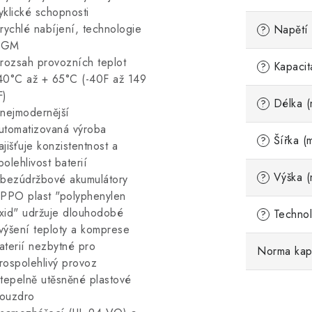
yklické schopnosti
 rychlé nabíjení, technologie
Napětí 
?
AGM
 rozsah provozních teplot
Kapacit
?
40°C až + 65°C (-40F až 149
F)
Délka (
?
 nejmodernější
utomatizovaná výroba
Šířka (
?
ajišťuje konzistentnost a
polehlivost baterií
Výška (
?
 bezúdržbové akumulátory
 PPO plast "polyphenylen
xid" udržuje dlouhodobé
Technol
?
výšení teploty a komprese
aterií nezbytné pro
Norma kap
rospolehlivý provoz
 tepelně utěsněné plastové
ouzdro