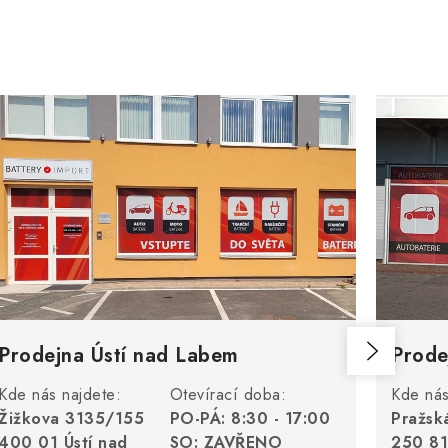
Prodejna Ústí nad Labem
Prode
Kde nás najdete:
Otevírací doba:
Kde nás
Žižkova 3135/155
PO-PÁ: 8:30 - 17:00
Pražsk
400 01 Ústí nad
SO: ZAVŘENO
250 81