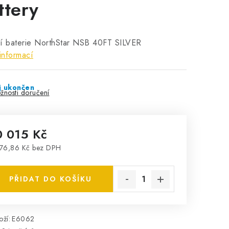
ttery
ní baterie NorthStar NSB 40FT SILVER
informací
j ukončen
žnosti doručení
0 015 Kč
76,86 Kč bez DPH
rná cena:
PŘIDAT DO KOŠÍKU
ží:
E6062