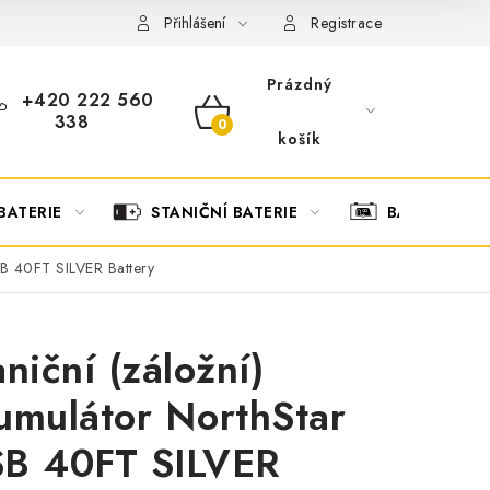
OBCHODNÍ PODMÍNKY
OCHRANA OSOBNÍCH ÚDAJŮ
O
Přihlášení
Registrace
Prázdný
+420 222 560
338
NÁKUPNÍ
košík
KOŠÍK
BATERIE
STANIČNÍ BATERIE
BATERIOVÉ 
SB 40FT SILVER Battery
aniční (záložní)
umulátor NorthStar
B 40FT SILVER