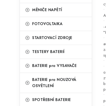
c
MĚNIČE NAPĚTÍ
•
•
FOTOVOLTAIKA
-
°
STARTOVACÍ ZDROJE
•
a
z
TESTERY BATERIÍ
s
•
BATERIE pro VYSAVAČE
•
o
z
BATERIE pro NOUZOVÁ
b
OSVĚTLENÍ
p
•
SPOTŘEBNÍ BATERIE
p