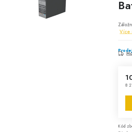
Ba
Zálož
Více 
Prode
Mo
1
8 2
Mě
Kód zbo