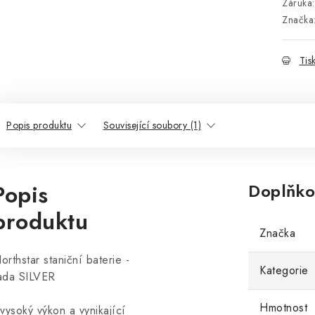
Záruka
:
Značka
Tis
Popis produktu
Související soubory (1)
Popis
Doplňko
produktu
Značka
orthstar staniční baterie -
Kategorie
ada SILVER
Hmotnost
 vysoký výkon a vynikající