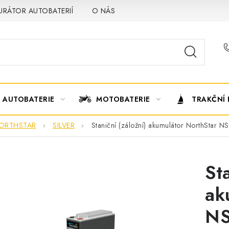
URÁTOR AUTOBATERIÍ
O NÁS
VÝMĚNA AUTOBATERIE
AUTOBATERIE
MOTOBATERIE
TRAKČNÍ 
ORTHSTAR
SILVER
Staniční (záložní) akumulátor NorthStar N
St
ak
NS