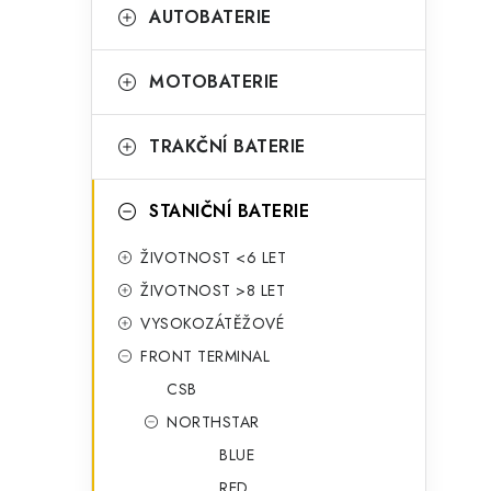
t
g
AUTOBATERIE
r
o
a
r
MOTOBATERIE
n
i
TRAKČNÍ BATERIE
e
n
í
STANIČNÍ BATERIE
p
ŽIVOTNOST <6 LET
a
ŽIVOTNOST >8 LET
n
VYSOKOZÁTĚŽOVÉ
FRONT TERMINAL
e
CSB
l
NORTHSTAR
BLUE
RED