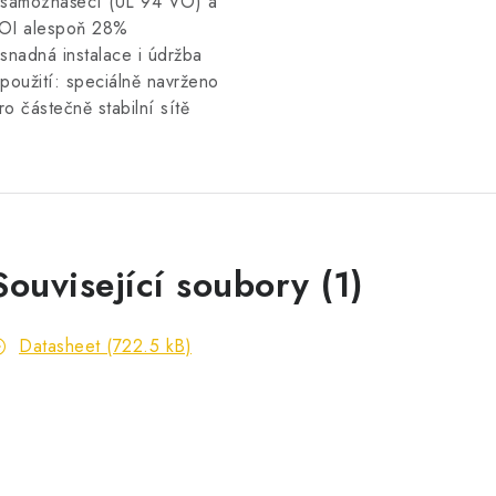
 samozhášecí (UL 94 VO) a
OI alespoň 28%
 snadná instalace i údržba
 použití: speciálně navrženo
ro částečně stabilní sítě
Související soubory (1)
Datasheet (722.5 kB)