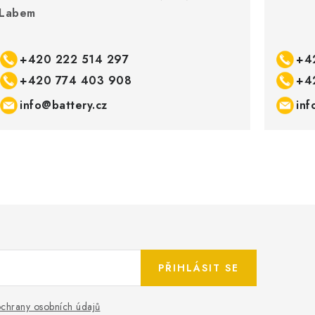
Labem
+420 222 514 297
+4
+420 774 403 908
+4
info@battery.cz
inf
PŘIHLÁSIT SE
chrany osobních údajů