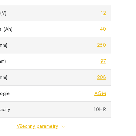
(V)
12
a (Ah)
40
mm)
250
mm)
97
mm)
208
ogie
AGM
acity
10HR
Všechny parametry