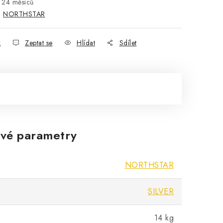
24 měsíců
:
NORTHSTAR
k
Zeptat se
Hlídat
Sdílet
vé parametry
NORTHSTAR
SILVER
14 kg