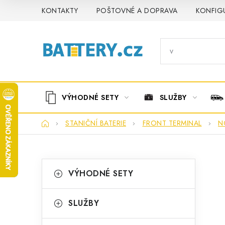
Přejít
KONTAKTY
POŠTOVNÉ A DOPRAVA
KONFIG
na
obsah
VÝHODNÉ SETY
SLUŽBY
Domů
STANIČNÍ BATERIE
FRONT TERMINAL
N
P
K
Přeskočit
VÝHODNÉ SETY
kategorie
a
o
t
s
SLUŽBY
e