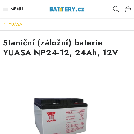
Přejít
Hleda
na
obsah
YUASA
VÝHODNÉ SETY
Staniční (záložní) baterie
SLUŽBY
YUASA NP24-12, 24Ah, 12V
AUTOBATERIE
MOTOBATERIE
TRAKČNÍ BATERIE
STANIČNÍ BATERIE
BATERIOVÉ BOXY