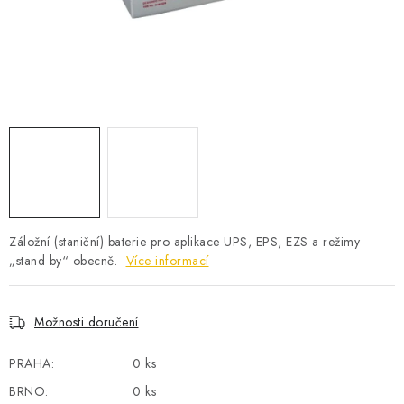
POWERBANKY
LITHIOVÉ BATERIE
NABÍJEČKY
MĚNIČE NAPĚTÍ
FOTOVOLTAIKA
STARTOVACÍ ZDROJE
Záložní (staniční) baterie pro aplikace UPS, EPS, EZS a režimy
„stand by“ obecně.
Více informací
TESTERY BATERIÍ
Možnosti doručení
BATERIE PRO VYSAVAČE
PRAHA:
0 ks
BATERIE PRO NOUZOVÁ OSVĚTLENÍ
BRNO:
0 ks