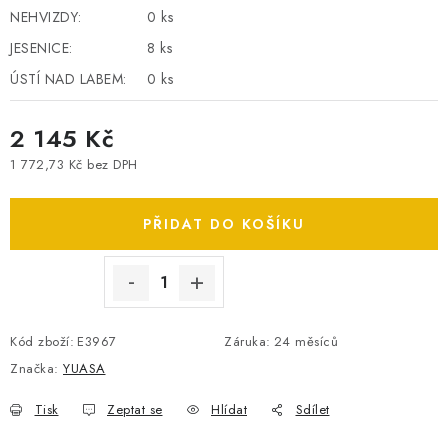
NEHVIZDY:
0 ks
SPOTŘEBNÍ BATERIE
JESENICE:
8 ks
PŘÍSLUŠENSTVÍ
ÚSTÍ NAD LABEM:
0 ks
DOPRAVA ZDARMA
2 145 Kč
1 772,73 Kč bez DPH
KONTAKTY
POŠTOVNÉ A DOPRAVA
Měrná cena:
KONFIGURÁTOR AUTOBATERIÍ
O NÁS
PŘIDAT DO KOŠÍKU
VÝMĚNA AUTOBATERIE
OBCHODNÍ PODMÍNKY
OCHRANA OSOBNÍCH ÚDAJŮ
OVĚŘOVÁNÍ RECENZÍ
JAK NA TO S BATTERY.CZ
ČASTO KLADENÉ OTÁZKY, FAQ
NÁVODY KE STAŽENÍ
Kód zboží:
E3967
Záruka
:
24 měsíců
ZPĚTNÝ ODBĚR ELEKTROZAŘÍZENÍ A BATERIÍ
Značka:
YUASA
Tisk
Zeptat se
Hlídat
Sdílet