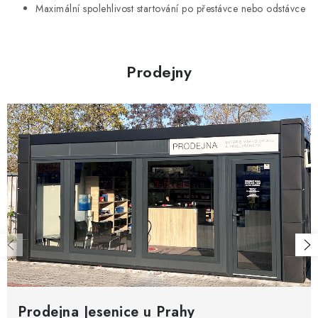
i
Maximální spolehlivost startování po přestávce nebo odstávce
s
u
Prodejny
Prodejna Jesenice u Prahy