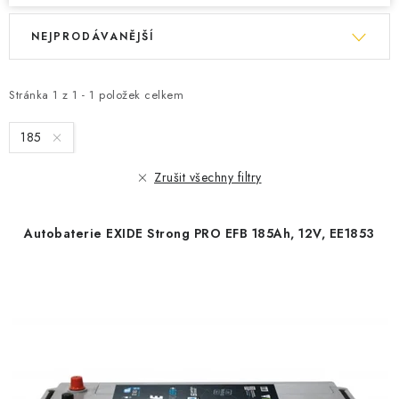
V
Ř
NEJPRODÁVANĚJŠÍ
ý
a
p
z
i
e
Stránka
1
z
1
-
1
položek celkem
s
n
185
p
í
r
p
Zrušit všechny filtry
o
r
d
o
Autobaterie EXIDE Strong PRO EFB 185Ah, 12V, EE1853
u
d
k
u
t
k
ů
t
ů