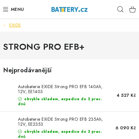
Přejít
Hleda
na
obsah
EXIDE
VÝHODNÉ SETY
SLUŽBY
STRONG PRO EFB+
AUTOBATERIE
Nejprodávanější
MOTOBATERIE
Autobaterie EXIDE Strong PRO EFB 140Ah,
TRAKČNÍ BATERIE
12V, EE1403
4 527 Kč
obvykle skladem, expedice do 3 prac.
dnů
STANIČNÍ BATERIE
Autobaterie EXIDE Strong PRO EFB 235Ah,
BATERIOVÉ BOXY
12V, EE2353
6 090 Kč
obvykle skladem, expedice do 3 prac.
dnů