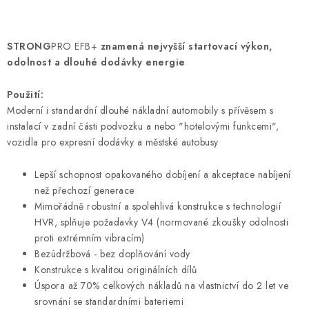
O
v
STRONG
PRO EFB+
znamená nejvyšší startovací výkon,
l
odolnost a dlouhé dodávky energie
á
d
Použití:
a
Moderní i standardní dlouhé nákladní automobily s přívěsem s
instalací v zadní části podvozku a nebo "hotelovými funkcemi",
c
vozidla pro expresní dodávky a městské autobusy
í
p
Lepší schopnost opakovaného dobíjení a akceptace nabíjení
r
než přechozí generace
v
Mimořádně robustní a spolehlivá konstrukce s technologií
k
HVR, splňuje požadavky V4 (normované zkoušky odolnosti
y
proti extrémním vibracím)
v
Bezúdržbová - bez doplňování vody
Konstrukce s kvalitou originálních dílů
ý
Úspora až 70% celkových nákladů na vlastnictví do 2 let ve
p
srovnání se standardními bateriemi