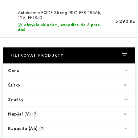
POWERBANKY
Autobaterie EXIDE Strong PRO EFB 185Ah,
LITHIOVÉ BATERIE
12V, EE1853
5 290 Kč
obvykle skladem, expedice do 3 prac.
dnů
NABÍJEČKY
MĚNIČE NAPĚTÍ
FILTROVAT PRODUKTY
FOTOVOLTAIKA
Cena
STARTOVACÍ ZDROJE
Štítky
TESTERY BATERIÍ
Značky
BATERIE PRO VYSAVAČE
Napětí (V)
?
Kapacita (Ah)
BATERIE PRO NOUZOVÁ OSVĚTLENÍ
?