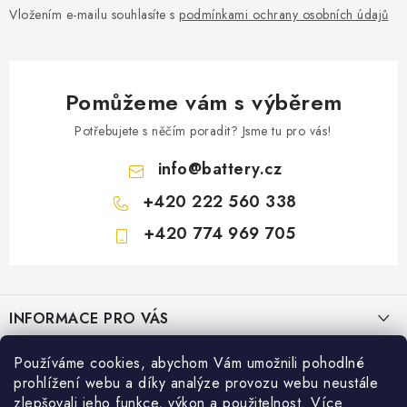
Vložením e-mailu souhlasíte s
podmínkami ochrany osobních údajů
Pomůžeme vám s výběrem
Potřebujete s něčím poradit? Jsme tu pro vás!
info
@
battery.cz
+420 222 560 338
+420 774 969 705
Z
á
INFORMACE PRO VÁS
p
a
KONTAKTY
Používáme cookies, abychom Vám umožnili pohodlné
PRODEJNY BATTERY.CZ
t
prohlížení webu a díky analýze provozu webu neustále
POŠTOVNÉ A DOPRAVA
í
Prodejna Brno - Pražákova ul.
zlepšovali jeho funkce, výkon a použitelnost. Více