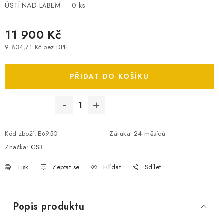
ÚSTÍ NAD LABEM:
0 ks
SPOTŘEBNÍ BATERIE
11 900 Kč
PŘÍSLUŠENSTVÍ
9 834,71 Kč bez DPH
Měrná cena:
DOPRAVA ZDARMA
PŘIDAT DO KOŠÍKU
KONTAKTY
POŠTOVNÉ A DOPRAVA
KONFIGURÁTOR AUTOBATERIÍ
O NÁS
VÝMĚNA AUTOBATERIE
OBCHODNÍ PODMÍNKY
Kód zboží:
E6950
Záruka
:
24 měsíců
OCHRANA OSOBNÍCH ÚDAJŮ
OVĚŘOVÁNÍ RECENZÍ
Značka:
CSB
JAK NA TO S BATTERY.CZ
ČASTO KLADENÉ OTÁZKY, FAQ
NÁVODY KE STAŽENÍ
Tisk
Zeptat se
Hlídat
Sdílet
ZPĚTNÝ ODBĚR ELEKTROZAŘÍZENÍ A BATERIÍ
Popis produktu