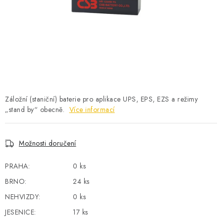
POWERBANKY
LITHIOVÉ BATERIE
NABÍJEČKY
MĚNIČE NAPĚTÍ
Záložní (staniční) baterie pro aplikace UPS, EPS, EZS a režimy
FOTOVOLTAIKA
„stand by“ obecně.
Více informací
STARTOVACÍ ZDROJE
Možnosti doručení
TESTERY BATERIÍ
PRAHA:
0 ks
BATERIE PRO VYSAVAČE
BRNO:
24 ks
NEHVIZDY:
0 ks
BATERIE PRO NOUZOVÁ OSVĚTLENÍ
JESENICE:
17 ks