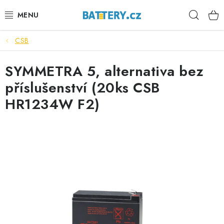
Přejít
Hleda
na
obsah
CSB
VÝHODNÉ SETY
SYMMETRA 5, alternativa bez
SLUŽBY
příslušenství (20ks CSB
AUTOBATERIE
HR1234W F2)
MOTOBATERIE
TRAKČNÍ BATERIE
STANIČNÍ BATERIE
BATERIOVÉ BOXY