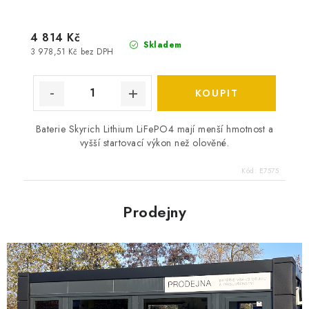
4 814 Kč
Skladem
3 978,51 Kč bez DPH
Baterie Skyrich Lithium LiFePO4 mají menší hmotnost a
vyšší startovací výkon než olověné.
Kód:
E7575
Prodejny