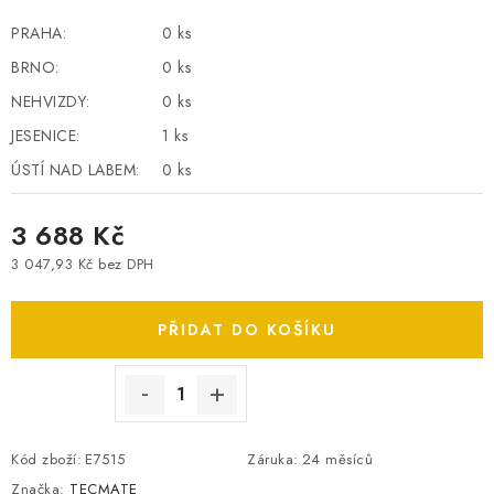
SPOTŘEBNÍ BATERIE
PRAHA:
0 ks
BRNO:
0 ks
PŘÍSLUŠENSTVÍ
NEHVIZDY:
0 ks
JESENICE:
1 ks
DOPRAVA ZDARMA
ÚSTÍ NAD LABEM:
0 ks
KONTAKTY
POŠTOVNÉ A DOPRAVA
3 688 Kč
KONFIGURÁTOR AUTOBATERIÍ
O NÁS
3 047,93 Kč bez DPH
VÝMĚNA AUTOBATERIE
OBCHODNÍ PODMÍNKY
Měrná cena:
OCHRANA OSOBNÍCH ÚDAJŮ
OVĚŘOVÁNÍ RECENZÍ
PŘIDAT DO KOŠÍKU
JAK NA TO S BATTERY.CZ
ČASTO KLADENÉ OTÁZKY, FAQ
NÁVODY KE STAŽENÍ
ZPĚTNÝ ODBĚR ELEKTROZAŘÍZENÍ A BATERIÍ
Kód zboží:
E7515
Záruka
:
24 měsíců
Značka:
TECMATE