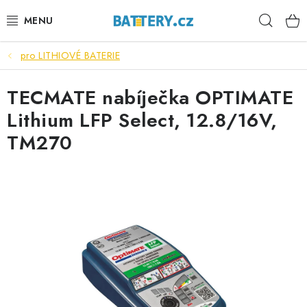
Přejít
Hleda
na
obsah
pro LITHIOVÉ BATERIE
VÝHODNÉ SETY
TECMATE nabíječka OPTIMATE
SLUŽBY
Lithium LFP Select, 12.8/16V,
AUTOBATERIE
TM270
MOTOBATERIE
TRAKČNÍ BATERIE
STANIČNÍ BATERIE
BATERIOVÉ BOXY