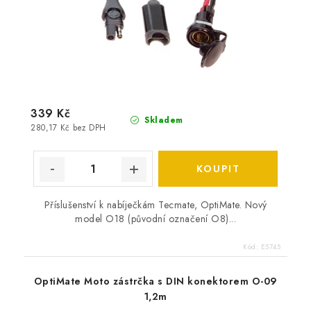
339 Kč
Skladem
280,17 Kč bez DPH
Příslušenství k nabíječkám Tecmate, OptiMate. Nový
model O18 (původní označení O8)...
Kód:
E5745
OptiMate Moto zástrčka s DIN konektorem O-09
1,2m