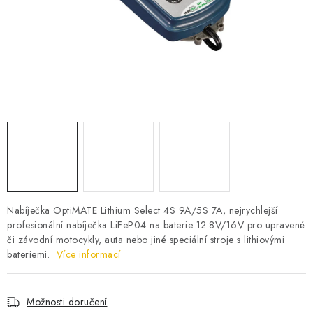
POWERBANKY
LITHIOVÉ BATERIE
NABÍJEČKY
MĚNIČE NAPĚTÍ
FOTOVOLTAIKA
STARTOVACÍ ZDROJE
Nabíječka OptiMATE Lithium Select 4S 9A/5S 7A, nejrychlejší
TESTERY BATERIÍ
profesionální nabíječka LiFeP04 na baterie 12.8V/16V pro upravené
či závodní motocykly, auta nebo jiné speciální stroje s lithiovými
bateriemi.
Více informací
BATERIE PRO VYSAVAČE
BATERIE PRO NOUZOVÁ OSVĚTLENÍ
Možnosti doručení