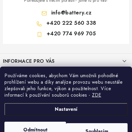
Potřebujete s něčím poradit? Jsme tu pro vás!
info
@
battery.cz
+420 222 560 338
+420 774 969 705
Z
á
INFORMACE PRO VÁS
p
a
KONTAKTY
Používáme cookies, abychom Vám umožnili pohodlné
PRODEJNY BATTERY.CZ
t
prohlížení webu a díky analýze provozu webu neustále
POŠTOVNÉ A DOPRAVA
í
Prodejna Brno - Pražákova ul.
zlepšovali jeho funkce, výkon a použitelnost. Více
Konfigurátor AUTOBATERIE
informací k používání souborů cookies
-
ZDE
KONFIGURÁTOR AUTOBATERIÍ
Prodejna Praha - Brožíkova ul.
Konfigurátor AUTOBATERIE
Vyhledávání
O NÁS
Nastavení
Prodejna Ústí n. Labem - Žižkova ul.
VÝMĚNA AUTOBATERIE
HLEDAT
OBCHODNÍ PODMÍNKY
Odmítnout
Souhlasím
Prodejna Jesenice u Prahy - ul. K Rybníku
Copyright 2026
Battery.cz
. Všechna práva vyhrazena.