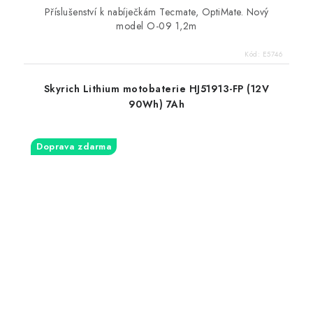
Příslušenství k nabíječkám Tecmate, OptiMate. Nový
model O-09 1,2m
Kód:
E5746
Skyrich Lithium motobaterie HJ51913-FP (12V
90Wh) 7Ah
Doprava zdarma