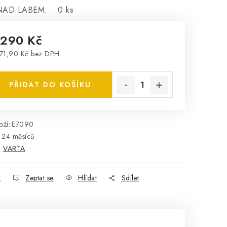
NAD LABEM:
0 ks
 290 Kč
71,90 Kč bez DPH
rná cena:
PŘIDAT DO KOŠÍKU
ží:
E7090
24 měsíců
:
VARTA
k
Zeptat se
Hlídat
Sdílet