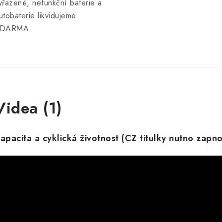
yřazené, nefunkční baterie a
utobaterie likvidujeme
DARMA.
Videa (1)
apacita a cyklická životnost (CZ titulky nutno zapn