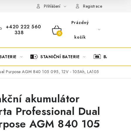
OBCHODNÍ PODMÍNKY
OCHRANA OSOBNÍCH ÚDAJŮ
O
Přihlášení
Registrace
Prázdný
+420 222 560
338
NÁKUPNÍ
košík
KOŠÍK
BATERIE
STANIČNÍ BATERIE
BATERIOVÉ 
l Dual Purpose AGM 840 105 095, 12V - 105Ah, LA105
akční akumulátor
rta Professional Dual
rpose AGM 840 105