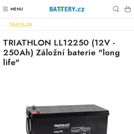
Přejít
Hleda
na
obsah
TRIATHLON
VÝHODNÉ SETY
TRIATHLON LL12250 (12V -
SLUŽBY
250Ah) Záložní baterie "long
AUTOBATERIE
life"
MOTOBATERIE
TRAKČNÍ BATERIE
STANIČNÍ BATERIE
BATERIOVÉ BOXY