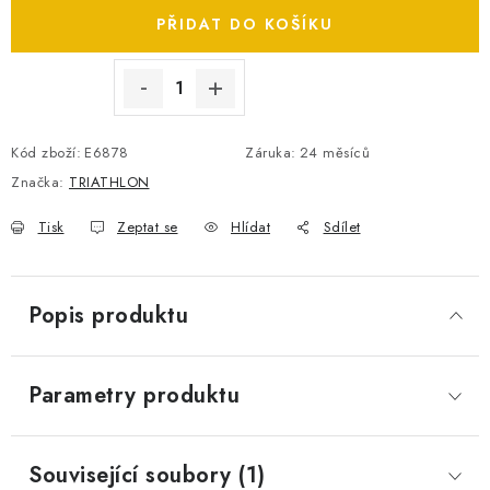
SPOTŘEBNÍ BATERIE
PŘIDAT DO KOŠÍKU
PŘÍSLUŠENSTVÍ
DOPRAVA ZDARMA
Kód zboží:
E6878
Záruka
:
24 měsíců
Značka:
TRIATHLON
KONTAKTY
POŠTOVNÉ A DOPRAVA
Tisk
Zeptat se
Hlídat
Sdílet
KONFIGURÁTOR AUTOBATERIÍ
O NÁS
VÝMĚNA AUTOBATERIE
OBCHODNÍ PODMÍNKY
OCHRANA OSOBNÍCH ÚDAJŮ
OVĚŘOVÁNÍ RECENZÍ
Popis produktu
JAK NA TO S BATTERY.CZ
ČASTO KLADENÉ OTÁZKY, FAQ
NÁVODY KE STAŽENÍ
Parametry produktu
ZPĚTNÝ ODBĚR ELEKTROZAŘÍZENÍ A BATERIÍ
Související soubory (1)