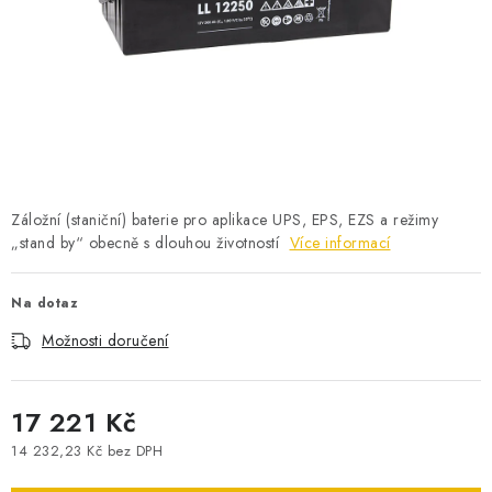
POWERBANKY
LITHIOVÉ BATERIE
NABÍJEČKY
MĚNIČE NAPĚTÍ
Záložní (staniční) baterie pro aplikace UPS, EPS, EZS a režimy
FOTOVOLTAIKA
„stand by“ obecně s dlouhou životností
Více informací
STARTOVACÍ ZDROJE
Na dotaz
Možnosti doručení
TESTERY BATERIÍ
BATERIE PRO VYSAVAČE
17 221 Kč
14 232,23 Kč bez DPH
BATERIE PRO NOUZOVÁ OSVĚTLENÍ
Měrná cena: