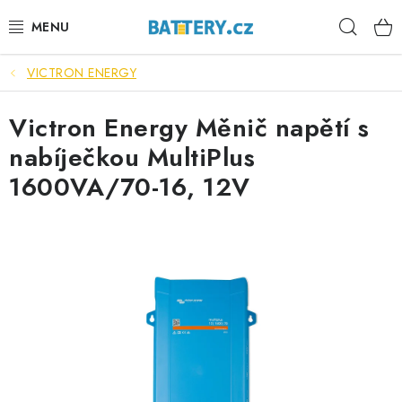
Přejít
Hleda
na
obsah
VICTRON ENERGY
VÝHODNÉ SETY
Victron Energy Měnič napětí s
SLUŽBY
nabíječkou MultiPlus
AUTOBATERIE
1600VA/70-16, 12V
MOTOBATERIE
TRAKČNÍ BATERIE
STANIČNÍ BATERIE
BATERIOVÉ BOXY