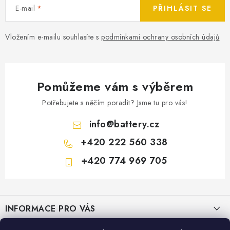
E-mail
PŘIHLÁSIT SE
Vložením e-mailu souhlasíte s
podmínkami ochrany osobních údajů
Pomůžeme vám s výběrem
Potřebujete s něčím poradit? Jsme tu pro vás!
info
@
battery.cz
+420 222 560 338
+420 774 969 705
Z
á
INFORMACE PRO VÁS
p
a
KONTAKTY