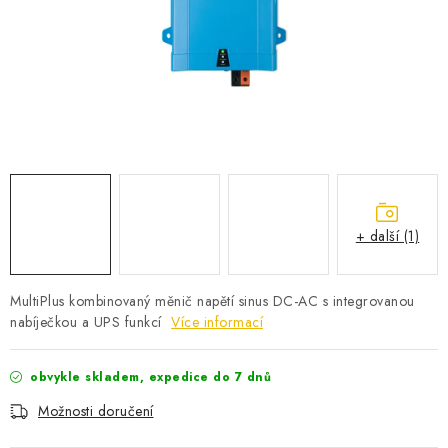
POWERBANKY
LITHIOVÉ BATERIE
NABÍJEČKY
MĚNIČE NAPĚTÍ
FOTOVOLTAIKA
+ další (1)
STARTOVACÍ ZDROJE
MultiPlus kombinovaný měnič napětí sinus DC-AC s integrovanou
TESTERY BATERIÍ
nabíječkou a UPS funkcí
Více informací
BATERIE PRO VYSAVAČE
obvykle skladem, expedice do 7 dnů
Možnosti doručení
BATERIE PRO NOUZOVÁ OSVĚTLENÍ