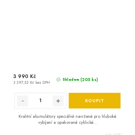
3 990 Kč
(
205 ks
)
Skladem
3 297,52 Kč bez DPH
Kvalitní akumulátory speciálně navržené pro hluboké
vybíjení a opakované cyklické...
Kód:
E4781