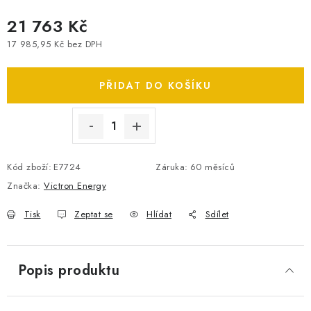
SPOTŘEBNÍ BATERIE
21 763 Kč
17 985,95 Kč bez DPH
PŘÍSLUŠENSTVÍ
Měrná cena:
PŘIDAT DO KOŠÍKU
DOPRAVA ZDARMA
KONTAKTY
POŠTOVNÉ A DOPRAVA
KONFIGURÁTOR AUTOBATERIÍ
O NÁS
Kód zboží:
E7724
Záruka
:
60 měsíců
VÝMĚNA AUTOBATERIE
OBCHODNÍ PODMÍNKY
Značka:
Victron Energy
OCHRANA OSOBNÍCH ÚDAJŮ
OVĚŘOVÁNÍ RECENZÍ
JAK NA TO S BATTERY.CZ
ČASTO KLADENÉ OTÁZKY, FAQ
Tisk
Zeptat se
Hlídat
Sdílet
NÁVODY KE STAŽENÍ
ZPĚTNÝ ODBĚR ELEKTROZAŘÍZENÍ A BATERIÍ
Popis produktu