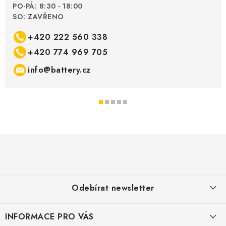
PO-PÁ: 8:30 - 18:00
SO: ZAVŘENO
+420 222 560 338
+420 774 969 705
info@battery.cz
Z
á
p
a
Odebírat newsletter
t
í
INFORMACE PRO VÁS