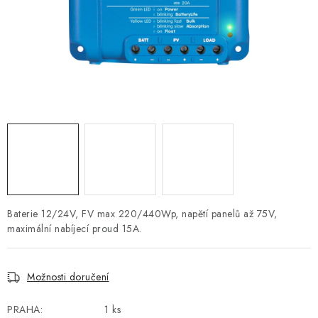
POWERBANKY
LITHIOVÉ BATERIE
NABÍJEČKY
MĚNIČE NAPĚTÍ
FOTOVOLTAIKA
STARTOVACÍ ZDROJE
Baterie 12/24V, FV max 220/440Wp, napětí panelů až 75V,
TESTERY BATERIÍ
maximální nabíjecí proud 15A.
BATERIE PRO VYSAVAČE
Možnosti doručení
BATERIE PRO NOUZOVÁ OSVĚTLENÍ
PRAHA:
1 ks