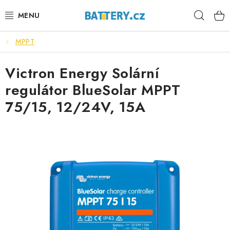
Přejít
Hleda
na
obsah
MPPT
VÝHODNÉ SETY
Victron Energy Solární
SLUŽBY
regulátor BlueSolar MPPT
AUTOBATERIE
75/15, 12/24V, 15A
MOTOBATERIE
TRAKČNÍ BATERIE
STANIČNÍ BATERIE
BATERIOVÉ BOXY