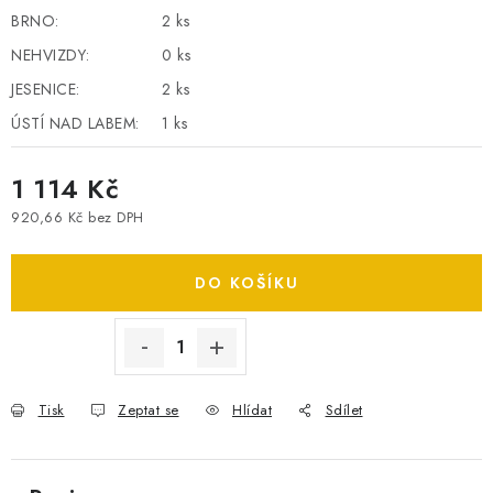
BRNO:
2 ks
SPOTŘEBNÍ BATERIE
NEHVIZDY:
0 ks
PŘÍSLUŠENSTVÍ
JESENICE:
2 ks
ÚSTÍ NAD LABEM:
1 ks
DOPRAVA ZDARMA
1 114 Kč
920,66 Kč bez DPH
Měrná cena:
DO KOŠÍKU
Tisk
Zeptat se
Hlídat
Sdílet