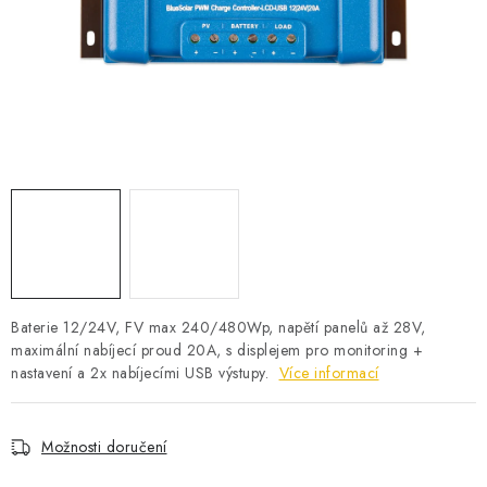
POWERBANKY
LITHIOVÉ BATERIE
NABÍJEČKY
MĚNIČE NAPĚTÍ
FOTOVOLTAIKA
STARTOVACÍ ZDROJE
Baterie 12/24V, FV max 240/480Wp, napětí panelů až 28V,
TESTERY BATERIÍ
maximální nabíjecí proud 20A, s displejem pro monitoring +
nastavení a 2x nabíjecími USB výstupy.
Více informací
BATERIE PRO VYSAVAČE
Možnosti doručení
BATERIE PRO NOUZOVÁ OSVĚTLENÍ