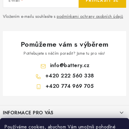
E-mail
PŘIHLÁSIT SE
Vložením e-mailu souhlasíte s
podmínkami ochrany osobních údajů
Pomůžeme vám s výběrem
Potřebujete s něčím poradit? Jsme tu pro vás!
info
@
battery.cz
+420 222 560 338
+420 774 969 705
Z
á
INFORMACE PRO VÁS
p
a
KONTAKTY
Používáme cookies, abychom Vám umožnili pohodlné
PRODEJNY BATTERY.CZ