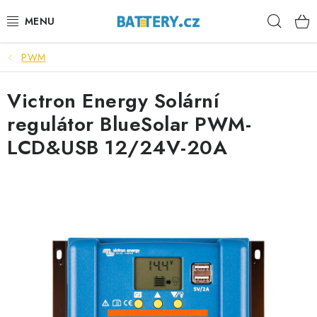
Přejít
Hleda
na
obsah
PWM
VÝHODNÉ SETY
Victron Energy Solární
SLUŽBY
regulátor BlueSolar PWM-
AUTOBATERIE
LCD&USB 12/24V-20A
MOTOBATERIE
TRAKČNÍ BATERIE
STANIČNÍ BATERIE
BATERIOVÉ BOXY