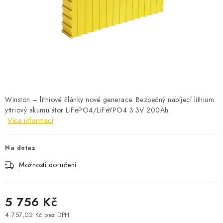
POWERBANKY
LITHIOVÉ BATERIE
NABÍJEČKY
MĚNIČE NAPĚTÍ
Winston – lithiové články nové generace. Bezpečný nabíjecí lithium
FOTOVOLTAIKA
yttriový akumulátor LiFePO4/LiFeYPO4 3.3V 200Ah
Více informací
STARTOVACÍ ZDROJE
Na dotaz
TESTERY BATERIÍ
Možnosti doručení
BATERIE PRO VYSAVAČE
5 756 Kč
BATERIE PRO NOUZOVÁ OSVĚTLENÍ
4 757,02 Kč bez DPH