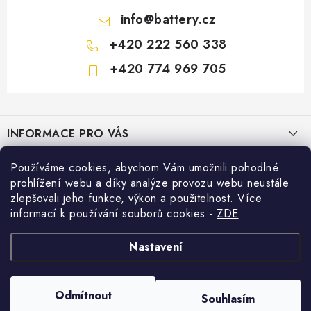
info
@
battery.cz
+420 222 560 338
+420 774 969 705
Z
á
INFORMACE PRO VÁS
p
a
KONTAKTY
Používáme cookies, abychom Vám umožnili pohodlné
PRODEJNY BATTERY.CZ
t
prohlížení webu a díky analýze provozu webu neustále
POŠTOVNÉ A DOPRAVA
í
Prodejna Brno - Pražákova ul.
zlepšovali jeho funkce, výkon a použitelnost. Více
Konfigurátor AUTOBATERIE
informací k používání souborů cookies
-
ZDE
KONFIGURÁTOR AUTOBATERIÍ
Prodejna Praha - Brožíkova ul.
Konfigurátor AUTOBATERIE
Vyhledávání
O NÁS
Nastavení
Prodejna Ústí n. Labem - Žižkova ul.
VÝMĚNA AUTOBATERIE
HLEDAT
OBCHODNÍ PODMÍNKY
Odmítnout
Souhlasím
Prodejna Jesenice u Prahy - ul. K Rybníku
Copyright 2026
Battery.cz
. Všechna práva vyhrazena.