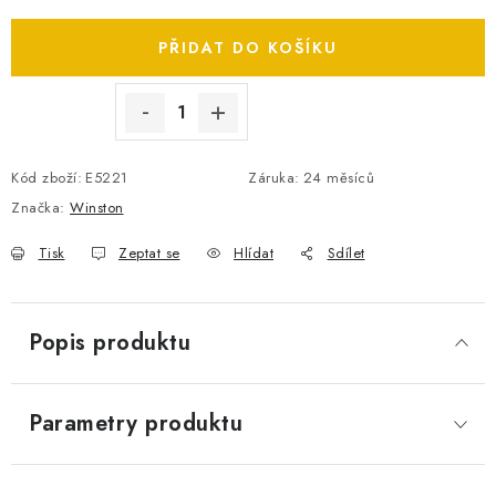
Měrná cena:
SPOTŘEBNÍ BATERIE
PŘIDAT DO KOŠÍKU
PŘÍSLUŠENSTVÍ
DOPRAVA ZDARMA
Kód zboží:
E5221
Záruka
:
24 měsíců
KONTAKTY
POŠTOVNÉ A DOPRAVA
Značka:
Winston
KONFIGURÁTOR AUTOBATERIÍ
O NÁS
Tisk
Zeptat se
Hlídat
Sdílet
VÝMĚNA AUTOBATERIE
OBCHODNÍ PODMÍNKY
OCHRANA OSOBNÍCH ÚDAJŮ
OVĚŘOVÁNÍ RECENZÍ
Popis produktu
JAK NA TO S BATTERY.CZ
ČASTO KLADENÉ OTÁZKY, FAQ
NÁVODY KE STAŽENÍ
ZPĚTNÝ ODBĚR ELEKTROZAŘÍZENÍ A BATERIÍ
Parametry produktu