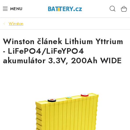
Přejít
Hleda
na
obsah
Winston
VÝHODNÉ SETY
Winston článek Lithium Yttrium
SLUŽBY
- LiFePO4/LiFeYPO4
AUTOBATERIE
akumulátor 3.3V, 200Ah WIDE
MOTOBATERIE
TRAKČNÍ BATERIE
STANIČNÍ BATERIE
BATERIOVÉ BOXY