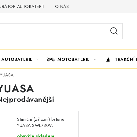
URÁTOR AUTOBATERIÍ
O NÁS
VÝMĚNA AUTOBATERIE
AUTOBATERIE
MOTOBATERIE
TRAKČNÍ 
YUASA
YUASA
Nejprodávanější
Staniční (záložní) baterie
YUASA SWL780V,
28.8Ah, 12V
obvykle skladem,