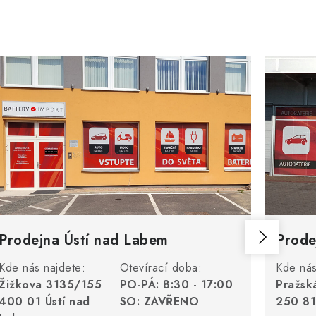
Prodejna Ústí nad Labem
Prode
Kde nás najdete:
Otevírací doba:
Kde nás
Žižkova 3135/155
PO-PÁ: 8:30 - 17:00
Pražsk
400 01 Ústí nad
SO: ZAVŘENO
250 81