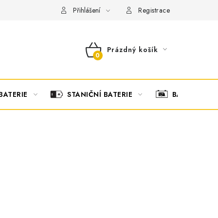
OBCHODNÍ PODMÍNKY
OCHRANA OSOBNÍCH ÚDAJŮ
O
Přihlášení
Registrace
Prázdný košík
NÁKUPNÍ
KOŠÍK
BATERIE
STANIČNÍ BATERIE
BATERIOVÉ 