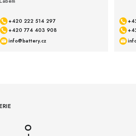
Labem
+420 222 514 297
+4
+420 774 403 908
+4
info@battery.cz
inf
ERIE
O