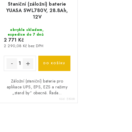
Staniční (záložní) baterie
r
o
YUASA SWL780V, 28.8Ah,
o
12V
d
d
u
obvykle skladem,
expedice do 7 dnů
u
2 771 Kč
k
2 290,08 Kč bez DPH
k
t
ů
DO KOŠÍKU
ů
Záložní (staniční) baterie pro
aplikace UPS, EPS, EZS a režimy
„stand by“ obecně. Řada...
Kód:
E8068
O