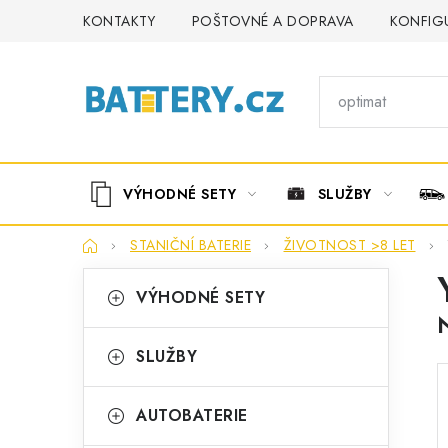
Přejít
KONTAKTY
POŠTOVNÉ A DOPRAVA
KONFIG
na
obsah
VÝHODNÉ SETY
SLUŽBY
Domů
STANIČNÍ BATERIE
ŽIVOTNOST >8 LET
P
K
Přeskočit
VÝHODNÉ SETY
kategorie
a
o
t
s
SLUŽBY
e
t
g
AUTOBATERIE
r