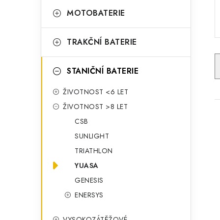
o
a
r
MOTOBATERIE
n
i
TRAKČNÍ BATERIE
e
n
í
STANIČNÍ BATERIE
p
ŽIVOTNOST <6 LET
a
ŽIVOTNOST >8 LET
n
CSB
SUNLIGHT
e
TRIATHLON
l
YUASA
i
GENESIS
ENERSYS
VYSOKOZÁTĚŽOVÉ