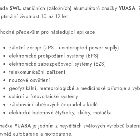
v
ada
SWL
staničních (záložních) akumulátorů značky
YUASA.
ptimální životnost 10 až 12 let.
á
hodné především pro následující aplikace:
d
a
záložní zdroje (UPS - uninterupted power suplly)
c
elektronické protipožární systémy (EPS)
elektronické zabezpečovací systémy (EZS)
telekomunikační zařízení
p
nouzové osvětlení
geofyzikální, meteorologické a medicínské přístroje a vy
v
solární a fotovoltaické systémy
zálohování oběhových čerpadel a kotlů
k
elektrické bateriové čtyřkolky, skútry, motúčka
y
v
načka
YUASA
je jedním z největších světových výrobců bateri
ovněž autobaterie a motobaterie.
ý