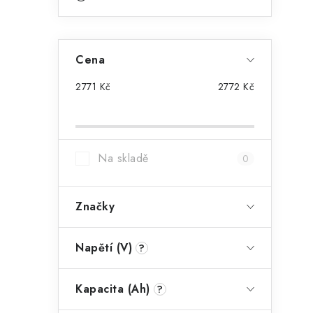
i
Cena
2771
Kč
2772
Kč
Na skladě
0
Značky
Napětí (V)
?
Kapacita (Ah)
?