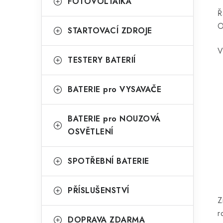
FOTOVOLTAIKA
Ř
l
O
STARTOVACÍ ZDROJE
V
TESTERY BATERIÍ
BATERIE pro VYSAVAČE
í
BATERIE pro NOUZOVÁ
OSVĚTLENÍ
r
SPOTŘEBNÍ BATERIE
PŘÍSLUŠENSTVÍ
Z
r
DOPRAVA ZDARMA