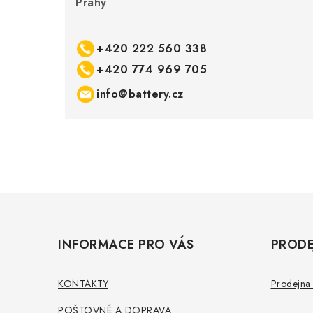
Prahy
+420 222 560 338
+420 774 969 705
info@battery.cz
Z
á
INFORMACE PRO VÁS
PRODE
p
a
KONTAKTY
Prodejna 
t
POŠTOVNÉ A DOPRAVA