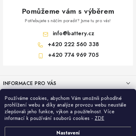
Pomůžeme vám s výběrem
Potřebujete s něčím poradit? Jsme tu pro vás!
info
@
battery.cz
+420 222 560 338
+420 774 969 705
Z
á
INFORMACE PRO VÁS
p
a
KONTAKTY
Používáme cookies, abychom Vám umožnili pohodlné
PRODEJNY BATTERY.CZ
t
prohlížení webu a díky analýze provozu webu neustále
POŠTOVNÉ A DOPRAVA
í
Prodejna Brno - Pražákova ul.
zlepšovali jeho funkce, výkon a použitelnost. Více
Konfigurátor AUTOBATERIE
informací k používání souborů cookies
-
ZDE
KONFIGURÁTOR AUTOBATERIÍ
Prodejna Praha - Brožíkova ul.
Konfigurátor AUTOBATERIE
Vyhledávání
O NÁS
Nastavení