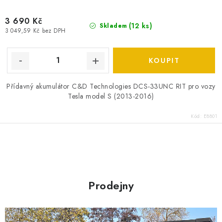
SPOTŘEBNÍ BATERIE
3 690 Kč
(
12 ks
)
Skladem
3 049,59 Kč bez DPH
PŘÍSLUŠENSTVÍ
DOPRAVA ZDARMA
Přídavný akumulátor C&D Technologies DCS-33UNC RIT pro vozy
KONTAKTY
POŠTOVNÉ A DOPRAVA
Tesla model S (2013-2016)
KONFIGURÁTOR AUTOBATERIÍ
O NÁS
Kód:
E8801
VÝMĚNA AUTOBATERIE
OBCHODNÍ PODMÍNKY
OCHRANA OSOBNÍCH ÚDAJŮ
OVĚŘOVÁNÍ RECENZÍ
O
JAK NA TO S BATTERY.CZ
ČASTO KLADENÉ OTÁZKY, FAQ
v
NÁVODY KE STAŽENÍ
l
Prodejny
ZPĚTNÝ ODBĚR ELEKTROZAŘÍZENÍ A BATERIÍ
á
d
a