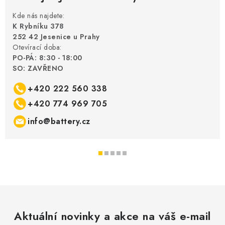
i
s
Kde nás najdete:
u
K Rybníku 378
252 42 Jesenice u Prahy
Otevírací doba:
PO-PÁ: 8:30 - 18:00
SO: ZAVŘENO
+420 222 560 338
+420 774 969 705
info@battery.cz
Aktuální novinky a akce na váš e-mail