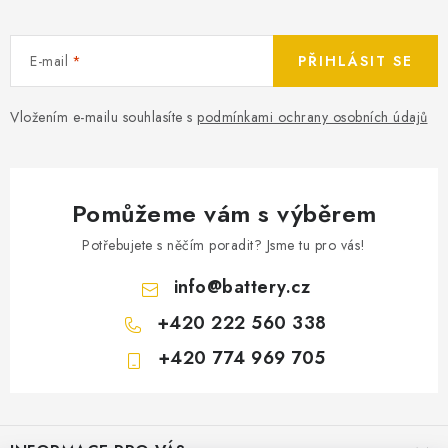
E-mail
PŘIHLÁSIT SE
Vložením e-mailu souhlasíte s
podmínkami ochrany osobních údajů
Pomůžeme vám s výběrem
Potřebujete s něčím poradit? Jsme tu pro vás!
info
@
battery.cz
+420 222 560 338
+420 774 969 705
Z
á