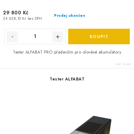
SPOTŘEBNÍ BATERIE
29 800 Kč
Prodej ukončen
24 628,10 Kč bez DPH
PŘÍSLUŠENSTVÍ
DOPRAVA ZDARMA
Tester ALFABAT PRO především pro olověné akumulátory
KONTAKTY
POŠTOVNÉ A DOPRAVA
KONFIGURÁTOR AUTOBATERIÍ
O NÁS
Kód:
E1468
VÝMĚNA AUTOBATERIE
OBCHODNÍ PODMÍNKY
Tester ALFABAT
OCHRANA OSOBNÍCH ÚDAJŮ
OVĚŘOVÁNÍ RECENZÍ
JAK NA TO S BATTERY.CZ
ČASTO KLADENÉ OTÁZKY, FAQ
NÁVODY KE STAŽENÍ
ZPĚTNÝ ODBĚR ELEKTROZAŘÍZENÍ A BATERIÍ