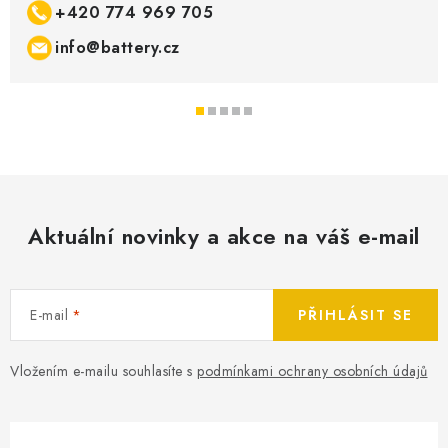
+420 774 969 705
SPOTŘEBNÍ BATERIE
info@battery.cz
PŘÍSLUŠENSTVÍ
DOPRAVA ZDARMA
KONTAKTY
POŠTOVNÉ A DOPRAVA
KONFIGURÁTOR AUTOBATERIÍ
O NÁS
Aktuální novinky a akce na váš e-mail
VÝMĚNA AUTOBATERIE
OBCHODNÍ PODMÍNKY
OCHRANA OSOBNÍCH ÚDAJŮ
OVĚŘOVÁNÍ RECENZÍ
JAK NA TO S BATTERY.CZ
ČASTO KLADENÉ OTÁZKY, FAQ
E-mail
PŘIHLÁSIT SE
NÁVODY KE STAŽENÍ
ZPĚTNÝ ODBĚR ELEKTROZAŘÍZENÍ A BATERIÍ
Vložením e-mailu souhlasíte s
podmínkami ochrany osobních údajů