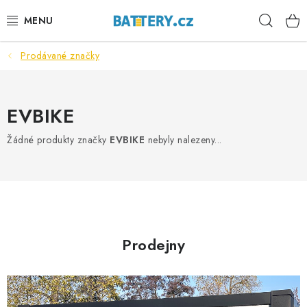
Přejít
Hleda
na
obsah
Prodávané značky
VÝHODNÉ SETY
SLUŽBY
EVBIKE
AUTOBATERIE
Žádné produkty značky
EVBIKE
nebyly nalezeny...
MOTOBATERIE
TRAKČNÍ BATERIE
STANIČNÍ BATERIE
Prodejny
BATERIOVÉ BOXY