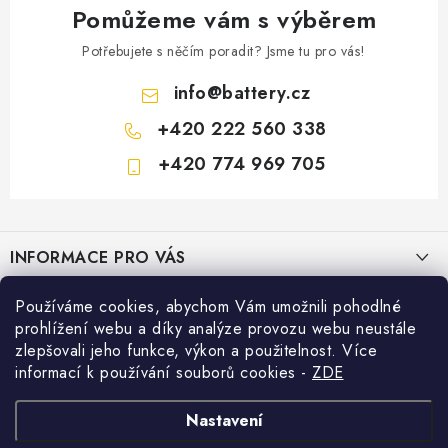
Pomůžeme vám s výběrem
Potřebujete s něčím poradit? Jsme tu pro vás!
info
@
battery.cz
+420 222 560 338
+420 774 969 705
Z
á
INFORMACE PRO VÁS
p
a
KONTAKTY
Používáme cookies, abychom Vám umožnili pohodlné
PRODEJNY BATTERY.CZ
t
prohlížení webu a díky analýze provozu webu neustále
POŠTOVNÉ A DOPRAVA
í
Prodejna Brno - Pražákova ul.
zlepšovali jeho funkce, výkon a použitelnost. Více
Konfigurátor AUTOBATERIE
informací k používání souborů cookies
-
ZDE
KONFIGURÁTOR AUTOBATERIÍ
Prodejna Praha - Brožíkova ul.
Konfigurátor AUTOBATERIE
Vyhledávání
O NÁS
Nastavení
Prodejna Ústí n. Labem - Žižkova ul.