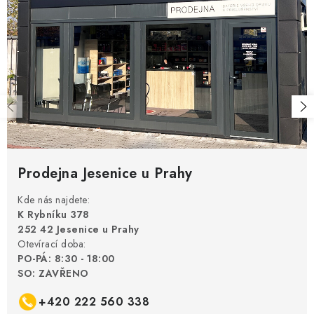
POWERBANKY
LITHIOVÉ BATERIE
NABÍJEČKY
MĚNIČE NAPĚTÍ
FOTOVOLTAIKA
Prodejna Jesenice u Prahy
STARTOVACÍ ZDROJE
Kde nás najdete:
K Rybníku 378
TESTERY BATERIÍ
252 42 Jesenice u Prahy
Otevírací doba:
BATERIE PRO VYSAVAČE
PO-PÁ: 8:30 - 18:00
SO: ZAVŘENO
BATERIE PRO NOUZOVÁ OSVĚTLENÍ
+420 222 560 338