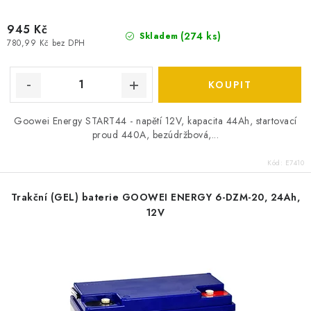
SPOTŘEBNÍ BATERIE
945 Kč
(
274 ks
)
Skladem
780,99 Kč bez DPH
PŘÍSLUŠENSTVÍ
DOPRAVA ZDARMA
Goowei Energy START44 - napětí 12V, kapacita 44Ah, startovací
KONTAKTY
POŠTOVNÉ A DOPRAVA
proud 440A, bezúdržbová,...
KONFIGURÁTOR AUTOBATERIÍ
O NÁS
Kód:
E7410
VÝMĚNA AUTOBATERIE
OBCHODNÍ PODMÍNKY
OCHRANA OSOBNÍCH ÚDAJŮ
OVĚŘOVÁNÍ RECENZÍ
Trakční (GEL) baterie GOOWEI ENERGY 6-DZM-20, 24Ah,
12V
JAK NA TO S BATTERY.CZ
ČASTO KLADENÉ OTÁZKY, FAQ
NÁVODY KE STAŽENÍ
ZPĚTNÝ ODBĚR ELEKTROZAŘÍZENÍ A BATERIÍ