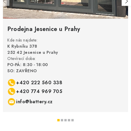
s
u
Prodejna Jesenice u Prahy
Kde nás najdete:
K Rybníku 378
252 42 Jesenice u Prahy
Otevírací doba:
PO-PÁ: 8:30 - 18:00
SO: ZAVŘENO
+420 222 560 338
+420 774 969 705
info@battery.cz