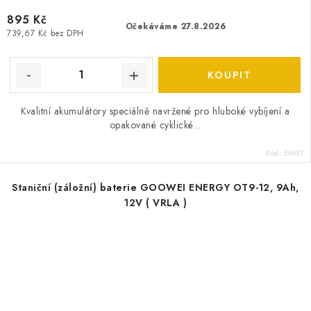
895 Kč
Očekáváme 27.8.2026
739,67 Kč bez DPH
Kvalitní akumulátory speciálně navržené pro hluboké vybíjení a
opakované cyklické...
Kód:
E5957
Staniční (záložní) baterie GOOWEI ENERGY OT9-12, 9Ah,
12V ( VRLA )