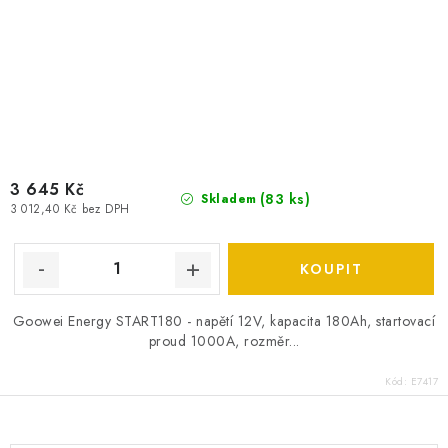
3 645 Kč
(
83 ks
)
Skladem
3 012,40 Kč bez DPH
Goowei Energy START180 - napětí 12V, kapacita 180Ah, startovací
proud 1000A, rozměr...
Kód:
E7417