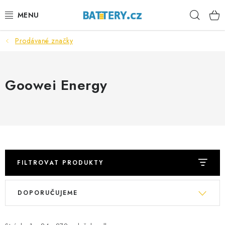
Přejít
Hleda
na
obsah
Prodávané značky
VÝHODNÉ SETY
SLUŽBY
Goowei Energy
AUTOBATERIE
MOTOBATERIE
TRAKČNÍ BATERIE
FILTROVAT PRODUKTY
STANIČNÍ BATERIE
V
Ř
DOPORUČUJEME
ý
a
BATERIOVÉ BOXY
p
z