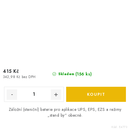
415 Kč
(
156 ks
)
Skladem
342,98 Kč bez DPH
Záložní (staniční) baterie pro aplikace UPS, EPS, EZS a režimy
„stand by“ obecně.
Kód:
E4773