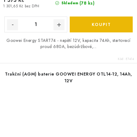
1 575 Kč
(
78 ks
)
Skladem
1 301,65 Kč bez DPH
Goowei Energy START74 - napětí 12V, kapacita 74Ah, startovací
proud 680A, bezúdržbová,...
Kód:
E7414
Trakční (AGM) baterie GOOWEI ENERGY OTL14-12, 14Ah,
12V