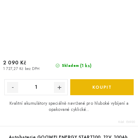
2 090 Kč
(
1 ks
)
Skladem
1 727,27 Kč bez DPH
Kvalitní akumulátory speciálně navržené pro hluboké vybíjení a
opakované cyklické...
Kód:
E6930
Autobaterie GOOWEI ENERGY START100, 12V, 100Ah,