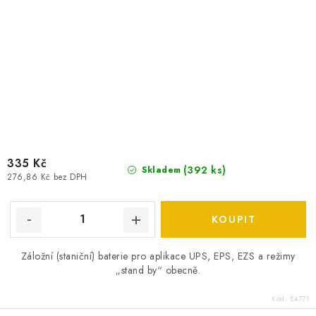
335 Kč
(
392 ks
)
Skladem
276,86 Kč bez DPH
Záložní (staniční) baterie pro aplikace UPS, EPS, EZS a režimy
„stand by“ obecně.
Kód:
E4771