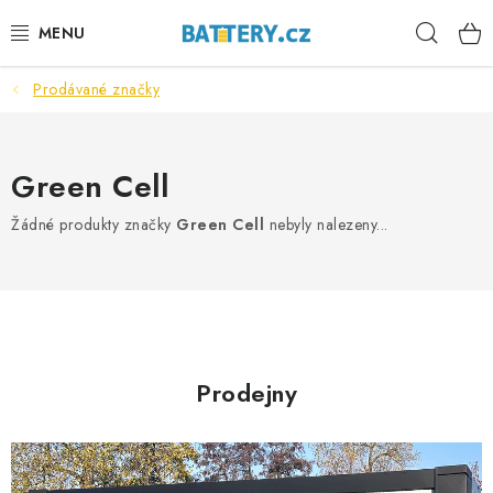
Přejít
Hleda
na
obsah
Prodávané značky
VÝHODNÉ SETY
SLUŽBY
Green Cell
AUTOBATERIE
Žádné produkty značky
Green Cell
nebyly nalezeny...
MOTOBATERIE
TRAKČNÍ BATERIE
STANIČNÍ BATERIE
Prodejny
BATERIOVÉ BOXY