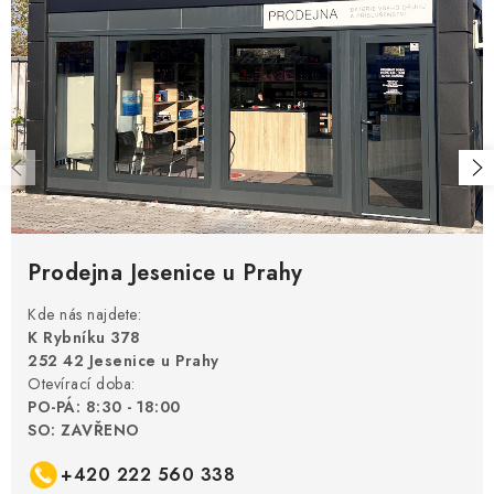
POWERBANKY
LITHIOVÉ BATERIE
NABÍJEČKY
MĚNIČE NAPĚTÍ
FOTOVOLTAIKA
Prodejna Jesenice u Prahy
STARTOVACÍ ZDROJE
Kde nás najdete:
K Rybníku 378
TESTERY BATERIÍ
252 42 Jesenice u Prahy
Otevírací doba:
BATERIE PRO VYSAVAČE
PO-PÁ: 8:30 - 18:00
SO: ZAVŘENO
BATERIE PRO NOUZOVÁ OSVĚTLENÍ
+420 222 560 338