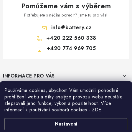
Pomůžeme vám s výběrem
Potřebujete s něčím poradit? Jsme tu pro vás!
info
@
battery.cz
+420 222 560 338
+420 774 969 705
Z
á
INFORMACE PRO VÁS
p
a
KONTAKTY
Používáme cookies, abychom Vám umožnili pohodlné
PRODEJNY BATTERY.CZ
t
prohlížení webu a díky analýze provozu webu neustále
POŠTOVNÉ A DOPRAVA
í
Prodejna Brno - Pražákova ul.
zlepšovali jeho funkce, výkon a použitelnost. Více
Konfigurátor AUTOBATERIE
informací k používání souborů cookies
-
ZDE
KONFIGURÁTOR AUTOBATERIÍ
Prodejna Praha - Brožíkova ul.
Konfigurátor AUTOBATERIE
Vyhledávání
O NÁS
Nastavení
Prodejna Ústí n. Labem - Žižkova ul.