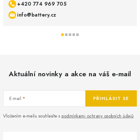
+420 774 969 705
SPOTŘEBNÍ BATERIE
info@battery.cz
PŘÍSLUŠENSTVÍ
DOPRAVA ZDARMA
KONTAKTY
POŠTOVNÉ A DOPRAVA
KONFIGURÁTOR AUTOBATERIÍ
O NÁS
Aktuální novinky a akce na váš e-mail
VÝMĚNA AUTOBATERIE
OBCHODNÍ PODMÍNKY
OCHRANA OSOBNÍCH ÚDAJŮ
OVĚŘOVÁNÍ RECENZÍ
JAK NA TO S BATTERY.CZ
ČASTO KLADENÉ OTÁZKY, FAQ
E-mail
PŘIHLÁSIT SE
NÁVODY KE STAŽENÍ
ZPĚTNÝ ODBĚR ELEKTROZAŘÍZENÍ A BATERIÍ
Vložením e-mailu souhlasíte s
podmínkami ochrany osobních údajů