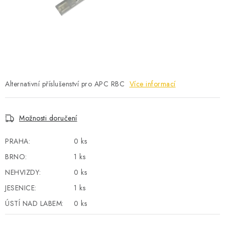
POWERBANKY
LITHIOVÉ BATERIE
NABÍJEČKY
MĚNIČE NAPĚTÍ
Alternativní příslušenství pro APC RBC
Více informací
FOTOVOLTAIKA
Možnosti doručení
STARTOVACÍ ZDROJE
PRAHA:
0 ks
BRNO:
1 ks
TESTERY BATERIÍ
NEHVIZDY:
0 ks
BATERIE PRO VYSAVAČE
JESENICE:
1 ks
ÚSTÍ NAD LABEM:
0 ks
BATERIE PRO NOUZOVÁ OSVĚTLENÍ