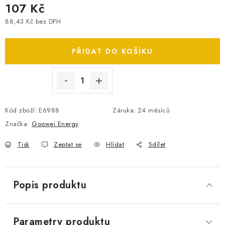
107 Kč
SPOTŘEBNÍ BATERIE
88,43 Kč bez DPH
Měrná cena:
PŘÍSLUŠENSTVÍ
PŘIDAT DO KOŠÍKU
DOPRAVA ZDARMA
KONTAKTY
POŠTOVNÉ A DOPRAVA
KONFIGURÁTOR AUTOBATERIÍ
O NÁS
Kód zboží:
E6988
Záruka
:
24 měsíců
VÝMĚNA AUTOBATERIE
OBCHODNÍ PODMÍNKY
Značka:
Goowei Energy
OCHRANA OSOBNÍCH ÚDAJŮ
OVĚŘOVÁNÍ RECENZÍ
Tisk
Zeptat se
Hlídat
Sdílet
JAK NA TO S BATTERY.CZ
ČASTO KLADENÉ OTÁZKY, FAQ
NÁVODY KE STAŽENÍ
Popis produktu
ZPĚTNÝ ODBĚR ELEKTROZAŘÍZENÍ A BATERIÍ
Parametry produktu