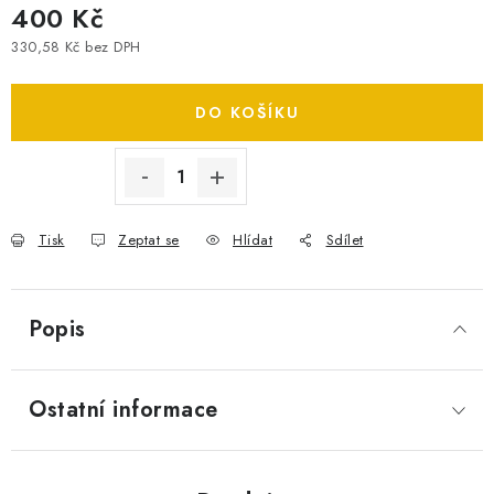
400 Kč
SPOTŘEBNÍ BATERIE
330,58 Kč bez DPH
Měrná cena:
PŘÍSLUŠENSTVÍ
DO KOŠÍKU
DOPRAVA ZDARMA
Tisk
Zeptat se
Hlídat
Sdílet
Popis
Ostatní informace