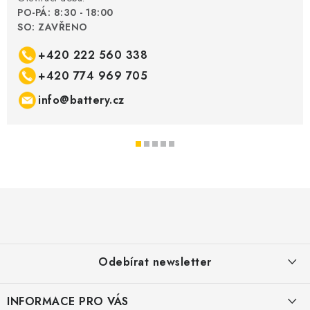
PO-PÁ: 8:30 - 18:00
SO: ZAVŘENO
+420 222 560 338
+420 774 969 705
info@battery.cz
Z
á
p
a
Odebírat newsletter
t
í
INFORMACE PRO VÁS