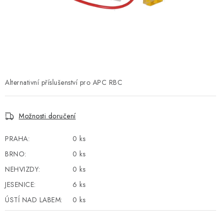
POWERBANKY
LITHIOVÉ BATERIE
NABÍJEČKY
MĚNIČE NAPĚTÍ
Alternativní příslušenství pro APC RBC
FOTOVOLTAIKA
Možnosti doručení
STARTOVACÍ ZDROJE
PRAHA:
0 ks
BRNO:
0 ks
TESTERY BATERIÍ
NEHVIZDY:
0 ks
BATERIE PRO VYSAVAČE
JESENICE:
6 ks
ÚSTÍ NAD LABEM:
0 ks
BATERIE PRO NOUZOVÁ OSVĚTLENÍ