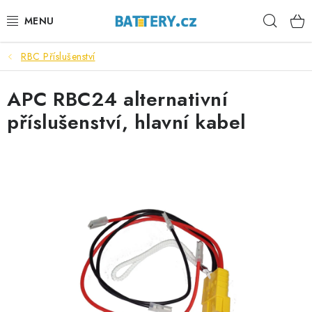
Přejít
Hleda
na
obsah
RBC Příslušenství
VÝHODNÉ SETY
APC RBC24 alternativní
SLUŽBY
příslušenství, hlavní kabel
AUTOBATERIE
MOTOBATERIE
TRAKČNÍ BATERIE
STANIČNÍ BATERIE
BATERIOVÉ BOXY