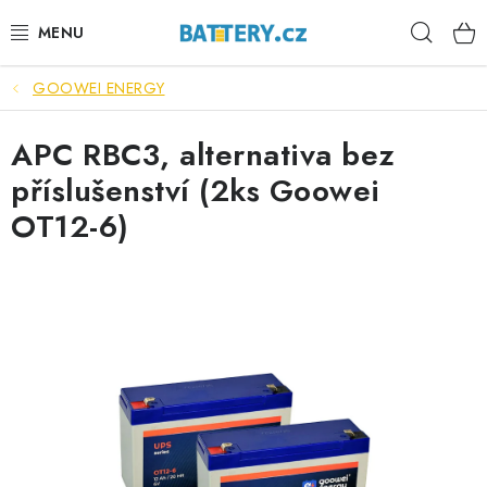
Přejít
Hleda
na
obsah
GOOWEI ENERGY
VÝHODNÉ SETY
APC RBC3, alternativa bez
SLUŽBY
příslušenství (2ks Goowei
AUTOBATERIE
OT12-6)
MOTOBATERIE
TRAKČNÍ BATERIE
STANIČNÍ BATERIE
BATERIOVÉ BOXY