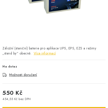
POWERBANKY
LITHIOVÉ BATERIE
NABÍJEČKY
MĚNIČE NAPĚTÍ
Záložní (staniční) baterie pro aplikace UPS, EPS, EZS a režimy
FOTOVOLTAIKA
„stand by“ obecně.
Více informací
STARTOVACÍ ZDROJE
Na dotaz
Možnosti doručení
TESTERY BATERIÍ
BATERIE PRO VYSAVAČE
550 Kč
454,55 Kč bez DPH
BATERIE PRO NOUZOVÁ OSVĚTLENÍ
Měrná cena: