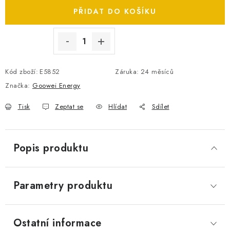
SPOTŘEBNÍ BATERIE
PŘIDAT DO KOŠÍKU
PŘÍSLUŠENSTVÍ
DOPRAVA ZDARMA
Kód zboží:
E5852
Záruka
:
24 měsíců
Značka:
Goowei Energy
KONTAKTY
POŠTOVNÉ A DOPRAVA
Tisk
Zeptat se
Hlídat
Sdílet
KONFIGURÁTOR AUTOBATERIÍ
O NÁS
VÝMĚNA AUTOBATERIE
OBCHODNÍ PODMÍNKY
OCHRANA OSOBNÍCH ÚDAJŮ
OVĚŘOVÁNÍ RECENZÍ
Popis produktu
JAK NA TO S BATTERY.CZ
ČASTO KLADENÉ OTÁZKY, FAQ
NÁVODY KE STAŽENÍ
Parametry produktu
ZPĚTNÝ ODBĚR ELEKTROZAŘÍZENÍ A BATERIÍ
Ostatní informace