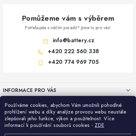
Pomůžeme vám s výběrem
Potřebujete s něčím poradit? Jsme tu pro vás!
info
@
battery.cz
+420 222 560 338
+420 774 969 705
Z
á
INFORMACE PRO VÁS
p
a
KONTAKTY
Používáme cookies, abychom Vám umožnili pohodlné
PRODEJNY BATTERY.CZ
t
prohlížení webu a díky analýze provozu webu neustále
POŠTOVNÉ A DOPRAVA
í
Prodejna Brno - Pražákova ul.
zlepšovali jeho funkce, výkon a použitelnost. Více
Konfigurátor AUTOBATERIE
informací k používání souborů cookies
-
ZDE
KONFIGURÁTOR AUTOBATERIÍ
Prodejna Praha - Brožíkova ul.
Konfigurátor AUTOBATERIE