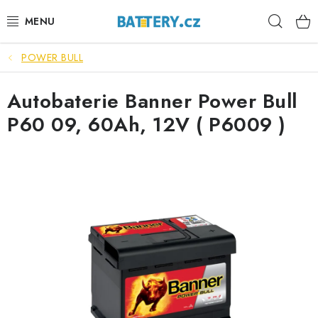
Přejít
Hleda
na
obsah
POWER BULL
VÝHODNÉ SETY
Autobaterie Banner Power Bull
SLUŽBY
P60 09, 60Ah, 12V ( P6009 )
AUTOBATERIE
MOTOBATERIE
TRAKČNÍ BATERIE
STANIČNÍ BATERIE
BATERIOVÉ BOXY