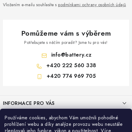
Vložením e-mailu souhlasíte s
podmínkami ochrany osobních údajů
Pomůžeme vám s výběrem
Potřebujete s něčím poradit? Jsme tu pro vás!
info
@
battery.cz
+420 222 560 338
+420 774 969 705
Z
á
INFORMACE PRO VÁS
p
a
KONTAKTY
Používáme cookies, abychom Vám umožnili pohodlné
PRODEJNY BATTERY.CZ
t
prohlížení webu a díky analýze provozu webu neustále
POŠTOVNÉ A DOPRAVA
í
Prodejna Brno - Pražákova ul.
zlepšovali jeho funkce, výkon a použitelnost. Více