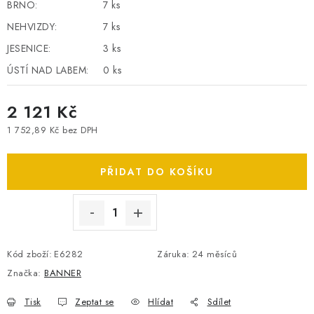
BRNO:
7 ks
SPOTŘEBNÍ BATERIE
NEHVIZDY:
7 ks
JESENICE:
3 ks
PŘÍSLUŠENSTVÍ
ÚSTÍ NAD LABEM:
0 ks
DOPRAVA ZDARMA
2 121 Kč
KONTAKTY
POŠTOVNÉ A DOPRAVA
1 752,89 Kč bez DPH
Měrná cena:
KONFIGURÁTOR AUTOBATERIÍ
O NÁS
VÝMĚNA AUTOBATERIE
OBCHODNÍ PODMÍNKY
PŘIDAT DO KOŠÍKU
OCHRANA OSOBNÍCH ÚDAJŮ
OVĚŘOVÁNÍ RECENZÍ
JAK NA TO S BATTERY.CZ
ČASTO KLADENÉ OTÁZKY, FAQ
NÁVODY KE STAŽENÍ
Kód zboží:
E6282
Záruka
:
24 měsíců
ZPĚTNÝ ODBĚR ELEKTROZAŘÍZENÍ A BATERIÍ
Značka:
BANNER
Tisk
Zeptat se
Hlídat
Sdílet