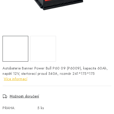
POWERBANKY
LITHIOVÉ BATERIE
NABÍJEČKY
MĚNIČE NAPĚTÍ
FOTOVOLTAIKA
STARTOVACÍ ZDROJE
Autobaterie Banner Power Bull P60 09 (P6009), kapacita 60Ah,
napětí 12V, startovací proud 540A, rozměr 241*175*175
Více informací
TESTERY BATERIÍ
BATERIE PRO VYSAVAČE
Možnosti doručení
BATERIE PRO NOUZOVÁ OSVĚTLENÍ
PRAHA:
5 ks