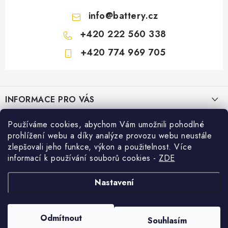
info
@
battery.cz
+420 222 560 338
+420 774 969 705
Z
á
INFORMACE PRO VÁS
p
a
KONTAKTY
Používáme cookies, abychom Vám umožnili pohodlné
PRODEJNY BATTERY.CZ
t
prohlížení webu a díky analýze provozu webu neustále
POŠTOVNÉ A DOPRAVA
í
Prodejna Brno - Pražákova ul.
zlepšovali jeho funkce, výkon a použitelnost. Více
Konfigurátor AUTOBATERIE
informací k používání souborů cookies
-
ZDE
KONFIGURÁTOR AUTOBATERIÍ
Prodejna Praha - Brožíkova ul.
Konfigurátor AUTOBATERIE
Vyhledávání
O NÁS
Nastavení
Prodejna Ústí n. Labem - Žižkova ul.
VÝMĚNA AUTOBATERIE
HLEDAT
OBCHODNÍ PODMÍNKY
Odmítnout
Souhlasím
Prodejna Jesenice u Prahy - ul. K Rybníku
Copyright 2026
Battery.cz
. Všechna práva vyhrazena.