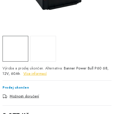
POWERBANKY
LITHIOVÉ BATERIE
NABÍJEČKY
MĚNIČE NAPĚTÍ
FOTOVOLTAIKA
STARTOVACÍ ZDROJE
Výroba a prodej ukončen. Alternativa:
Banner Power Bull P60 68,
12V, 60Ah
.
Více informací
TESTERY BATERIÍ
Prodej ukončen
BATERIE PRO VYSAVAČE
Možnosti doručení
BATERIE PRO NOUZOVÁ OSVĚTLENÍ