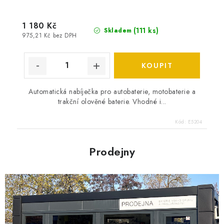
1 180 Kč
(
111 ks
)
Skladem
975,21 Kč bez DPH
Automatická nabíječka pro autobaterie, motobaterie a
trakční olověné baterie. Vhodné i...
Kód:
E5204
Prodejny