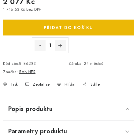
2 077 Kč
SPOTŘEBNÍ BATERIE
1 716,53 Kč bez DPH
Měrná cena:
PŘÍSLUŠENSTVÍ
PŘIDAT DO KOŠÍKU
DOPRAVA ZDARMA
KONTAKTY
POŠTOVNÉ A DOPRAVA
Kód zboží:
E6283
Záruka
:
24 měsíců
KONFIGURÁTOR AUTOBATERIÍ
O NÁS
Značka:
BANNER
VÝMĚNA AUTOBATERIE
OBCHODNÍ PODMÍNKY
OCHRANA OSOBNÍCH ÚDAJŮ
OVĚŘOVÁNÍ RECENZÍ
Tisk
Zeptat se
Hlídat
Sdílet
JAK NA TO S BATTERY.CZ
ČASTO KLADENÉ OTÁZKY, FAQ
NÁVODY KE STAŽENÍ
Popis produktu
ZPĚTNÝ ODBĚR ELEKTROZAŘÍZENÍ A BATERIÍ
Parametry produktu