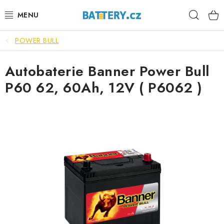
Přejít
Hleda
na
obsah
POWER BULL
VÝHODNÉ SETY
Autobaterie Banner Power Bull
SLUŽBY
P60 62, 60Ah, 12V ( P6062 )
AUTOBATERIE
MOTOBATERIE
TRAKČNÍ BATERIE
STANIČNÍ BATERIE
BATERIOVÉ BOXY