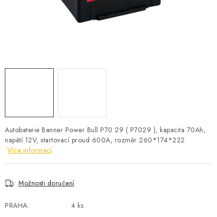
POWERBANKY
LITHIOVÉ BATERIE
NABÍJEČKY
MĚNIČE NAPĚTÍ
FOTOVOLTAIKA
STARTOVACÍ ZDROJE
Autobaterie Banner Power Bull P70 29 ( P7029 ), kapacita 70Ah,
napětí 12V, startovací proud 600A, rozměr 260*174*222
Více informací
TESTERY BATERIÍ
BATERIE PRO VYSAVAČE
Možnosti doručení
BATERIE PRO NOUZOVÁ OSVĚTLENÍ
PRAHA:
4 ks