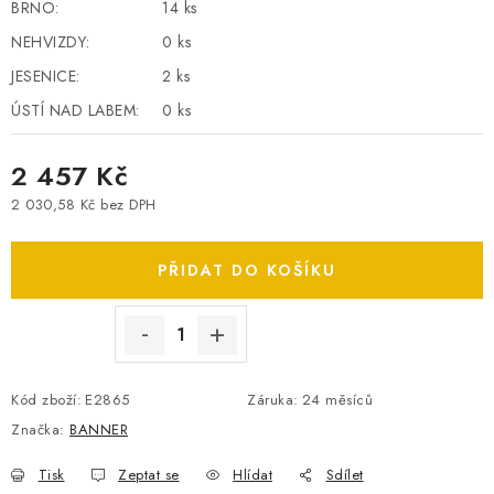
BRNO:
14 ks
SPOTŘEBNÍ BATERIE
NEHVIZDY:
0 ks
JESENICE:
2 ks
PŘÍSLUŠENSTVÍ
ÚSTÍ NAD LABEM:
0 ks
DOPRAVA ZDARMA
2 457 Kč
KONTAKTY
POŠTOVNÉ A DOPRAVA
2 030,58 Kč bez DPH
Měrná cena:
KONFIGURÁTOR AUTOBATERIÍ
O NÁS
VÝMĚNA AUTOBATERIE
OBCHODNÍ PODMÍNKY
PŘIDAT DO KOŠÍKU
OCHRANA OSOBNÍCH ÚDAJŮ
OVĚŘOVÁNÍ RECENZÍ
JAK NA TO S BATTERY.CZ
ČASTO KLADENÉ OTÁZKY, FAQ
NÁVODY KE STAŽENÍ
Kód zboží:
E2865
Záruka
:
24 měsíců
ZPĚTNÝ ODBĚR ELEKTROZAŘÍZENÍ A BATERIÍ
Značka:
BANNER
Tisk
Zeptat se
Hlídat
Sdílet