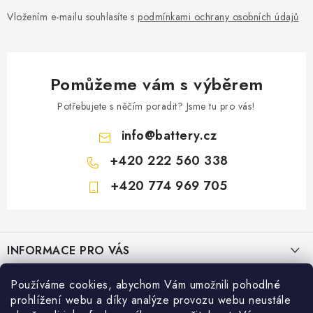
Vložením e-mailu souhlasíte s
podmínkami ochrany osobních údajů
Pomůžeme vám s výběrem
Potřebujete s něčím poradit? Jsme tu pro vás!
info
@
battery.cz
+420 222 560 338
+420 774 969 705
Z
á
INFORMACE PRO VÁS
p
a
KONTAKTY
Používáme cookies, abychom Vám umožnili pohodlné
PRODEJNY BATTERY.CZ
t
prohlížení webu a díky analýze provozu webu neustále
POŠTOVNÉ A DOPRAVA