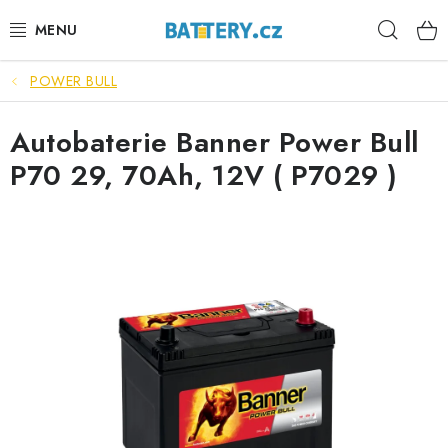
Přejít
Hleda
na
obsah
POWER BULL
VÝHODNÉ SETY
Autobaterie Banner Power Bull
SLUŽBY
P70 29, 70Ah, 12V ( P7029 )
AUTOBATERIE
MOTOBATERIE
TRAKČNÍ BATERIE
STANIČNÍ BATERIE
BATERIOVÉ BOXY