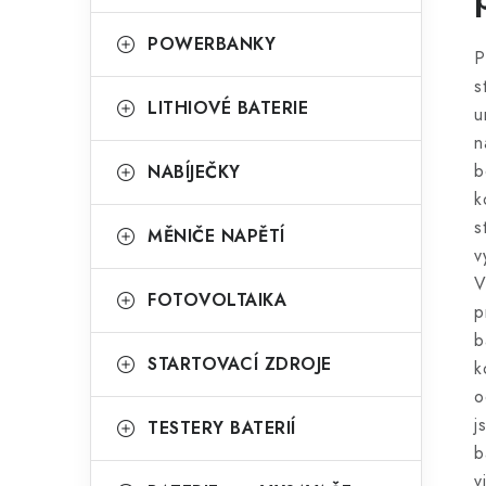
POWERBANKY
P
s
LITHIOVÉ BATERIE
u
n
b
NABÍJEČKY
k
s
MĚNIČE NAPĚTÍ
v
V
FOTOVOLTAIKA
p
b
STARTOVACÍ ZDROJE
k
o
j
TESTERY BATERIÍ
b
v