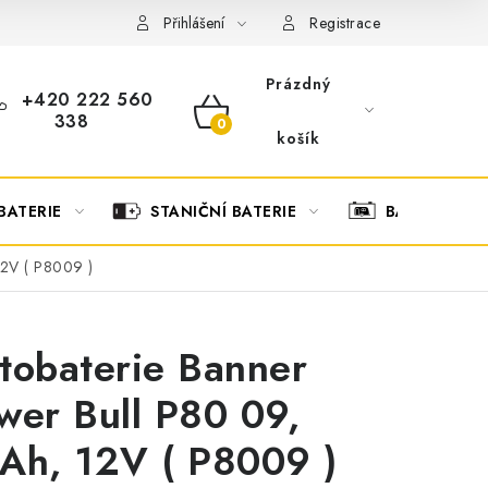
OBCHODNÍ PODMÍNKY
OCHRANA OSOBNÍCH ÚDAJŮ
O
Přihlášení
Registrace
Prázdný
+420 222 560
338
NÁKUPNÍ
košík
KOŠÍK
BATERIE
STANIČNÍ BATERIE
BATERIOVÉ 
12V ( P8009 )
tobaterie Banner
wer Bull P80 09,
Ah, 12V ( P8009 )