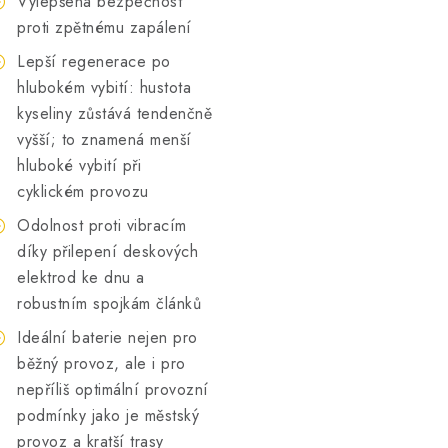
Vylepšená bezpečnost
proti zpětnému zapálení
Lepší regenerace po
hlubokém vybití: hustota
kyseliny zůstává tendenčně
vyšší; to znamená menší
hluboké vybití při
cyklickém provozu
Odolnost proti vibracím
díky přilepení deskových
elektrod ke dnu a
robustním spojkám článků
Ideální baterie nejen pro
běžný provoz, ale i pro
nepříliš optimální provozní
podmínky jako je městský
provoz a kratší trasy