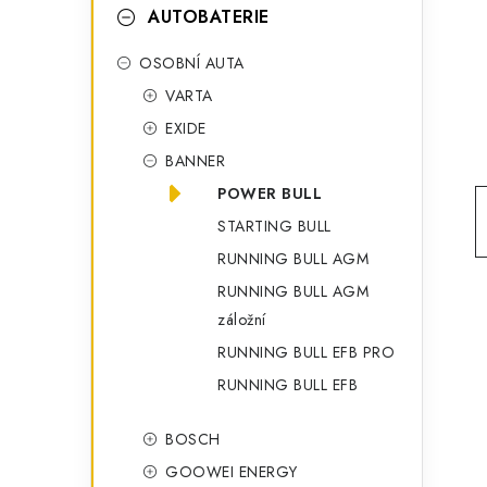
t
g
AUTOBATERIE
r
o
OSOBNÍ AUTA
a
r
VARTA
n
i
EXIDE
e
n
BANNER
í
POWER BULL
STARTING BULL
p
RUNNING BULL AGM
a
RUNNING BULL AGM
n
záložní
RUNNING BULL EFB PRO
e
RUNNING BULL EFB
l
BOSCH
GOOWEI ENERGY