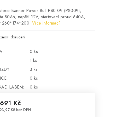
aterie Banner Power Bull P80 09 (P8009),
ta 80Ah, napětí 12V, startovací proud 640A,
r 260*174*200
Více informací
žnosti doručení
A:
0 ks
:
1 ks
IZDY:
3 ks
ICE:
0 ks
NAD LABEM:
0 ks
 691 Kč
23,97 Kč bez DPH
rná cena: