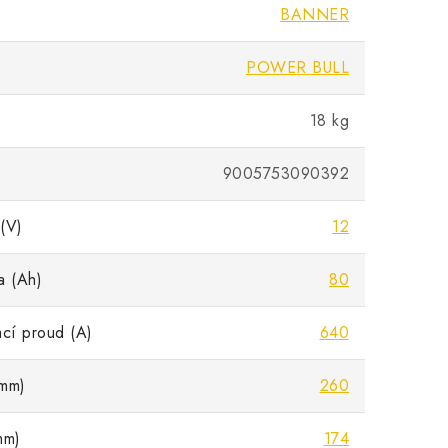
BANNER
POWER BULL
18 kg
9005753090392
(V)
12
a (Ah)
80
ací proud (A)
640
mm)
260
mm)
174