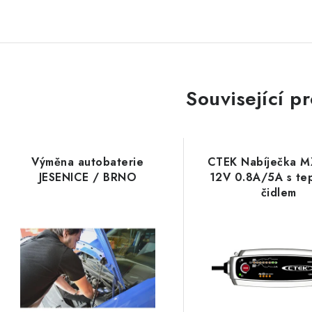
Související p
Výměna autobaterie
CTEK Nabíječka M
JESENICE / BRNO
12V 0.8A/5A s te
čidlem