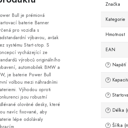
Značka
ower Bull je prémiová
Kategorie
tartovací baterie Banner
rčená pro vozidla s
Hmotnost
adstandardní výbavou, avšak
ez systému Start-stop. S
EAN
oncepcí vycházející ze
tandardů výrobců originálního
Napětí 
?
ybavení, automobilek BMW a
W, je baterie Power Bull
Kapacit
?
rvní volbou mezi náhradními
ateriemi. Výhodou oproti
Startov
?
onkurenci jsou robustní
dlévané olověné desky, které
Délka (
?
sou navíc fixované, aby
aterie lépe odolávaly
Šířka (
?
ibracím.