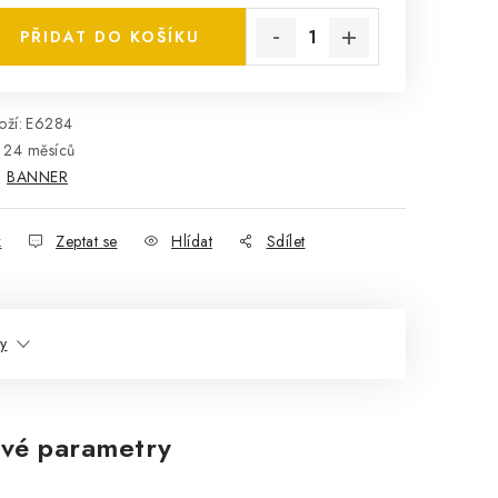
PŘIDAT DO KOŠÍKU
ží:
E6284
24 měsíců
:
BANNER
k
Zeptat se
Hlídat
Sdílet
ty
vé parametry