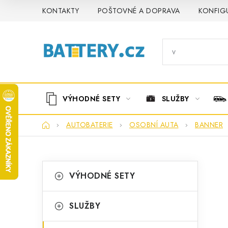
Přejít
KONTAKTY
POŠTOVNÉ A DOPRAVA
KONFIG
na
obsah
VÝHODNÉ SETY
SLUŽBY
Domů
AUTOBATERIE
OSOBNÍ AUTA
BANNER
P
K
Přeskočit
VÝHODNÉ SETY
kategorie
a
o
t
s
SLUŽBY
e