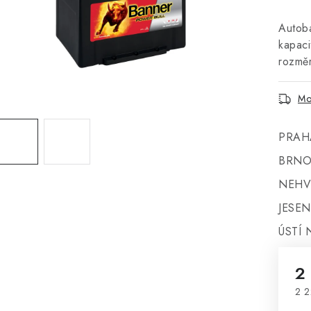
Autob
kapaci
rozmě
Mo
PRAH
BRNO
NEHV
JESEN
ÚSTÍ 
2
2 2
Mě