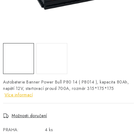
POWERBANKY
LITHIOVÉ BATERIE
NABÍJEČKY
MĚNIČE NAPĚTÍ
FOTOVOLTAIKA
STARTOVACÍ ZDROJE
Autobaterie Banner Power Bull P80 14 ( P8014 ), kapacita 80Ah,
napětí 12V, startovací proud 700A, rozměr 315*175*175
Více informací
TESTERY BATERIÍ
BATERIE PRO VYSAVAČE
Možnosti doručení
BATERIE PRO NOUZOVÁ OSVĚTLENÍ
PRAHA:
4 ks