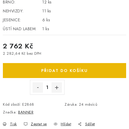
BRNO:
12 ks
SPOTŘEBNÍ BATERIE
NEHVIZDY:
11 ks
JESENICE:
6 ks
PŘÍSLUŠENSTVÍ
ÚSTÍ NAD LABEM:
1 ks
DOPRAVA ZDARMA
2 762 Kč
KONTAKTY
POŠTOVNÉ A DOPRAVA
2 282,64 Kč bez DPH
Měrná cena:
KONFIGURÁTOR AUTOBATERIÍ
O NÁS
VÝMĚNA AUTOBATERIE
OBCHODNÍ PODMÍNKY
PŘIDAT DO KOŠÍKU
OCHRANA OSOBNÍCH ÚDAJŮ
OVĚŘOVÁNÍ RECENZÍ
JAK NA TO S BATTERY.CZ
ČASTO KLADENÉ OTÁZKY, FAQ
NÁVODY KE STAŽENÍ
Kód zboží:
E2868
Záruka
:
24 měsíců
ZPĚTNÝ ODBĚR ELEKTROZAŘÍZENÍ A BATERIÍ
Značka:
BANNER
Tisk
Zeptat se
Hlídat
Sdílet