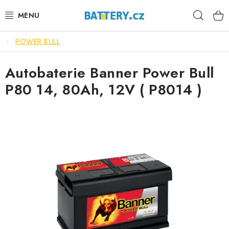
Přejít
Hleda
na
obsah
POWER BULL
VÝHODNÉ SETY
Autobaterie Banner Power Bull
SLUŽBY
P80 14, 80Ah, 12V ( P8014 )
AUTOBATERIE
MOTOBATERIE
TRAKČNÍ BATERIE
STANIČNÍ BATERIE
BATERIOVÉ BOXY