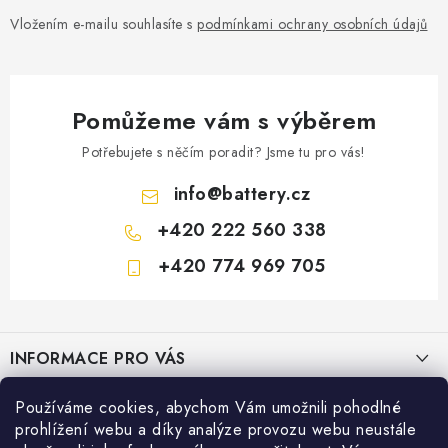
Vložením e-mailu souhlasíte s
podmínkami ochrany osobních údajů
Pomůžeme vám s výběrem
Potřebujete s něčím poradit? Jsme tu pro vás!
info
@
battery.cz
+420 222 560 338
+420 774 969 705
Z
á
INFORMACE PRO VÁS
p
a
KONTAKTY
Používáme cookies, abychom Vám umožnili pohodlné
PRODEJNY BATTERY.CZ
t
prohlížení webu a díky analýze provozu webu neustále
POŠTOVNÉ A DOPRAVA