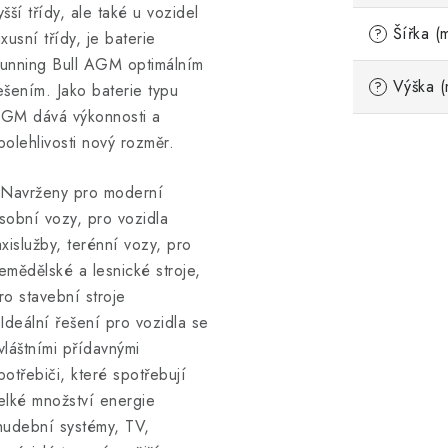
yšší třídy, ale také u vozidel
Šířka (
?
uxusní třídy, je baterie
unning Bull AGM optimálním
Výška (
?
ešením. Jako baterie typu
GM dává výkonnosti a
polehlivosti nový rozměr.
 Navrženy pro moderní
sobní vozy, pro vozidla
axislužby, terénní vozy, pro
emědělské a lesnické stroje,
ro stavební stroje
 Ideální řešení pro vozidla se
vláštními přídavnými
potřebiči, které spotřebují
elké množství energie
hudební systémy, TV,