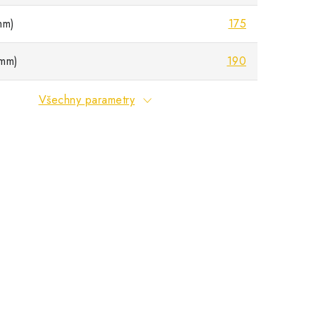
mm)
175
mm)
190
Všechny parametry