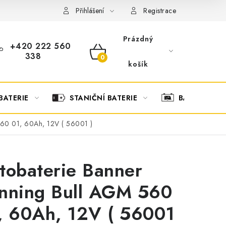
OBCHODNÍ PODMÍNKY
OCHRANA OSOBNÍCH ÚDAJŮ
O
Přihlášení
Registrace
Prázdný
+420 222 560
338
NÁKUPNÍ
košík
KOŠÍK
BATERIE
STANIČNÍ BATERIE
BATERIOVÉ 
560 01, 60Ah, 12V ( 56001 )
tobaterie Banner
nning Bull AGM 560
, 60Ah, 12V ( 56001