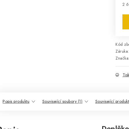
2 6
Mě
Kód zbo
Záruka
:
Značka
Tis
Popis produktu
Související soubory (1)
Související produk
Doplňko