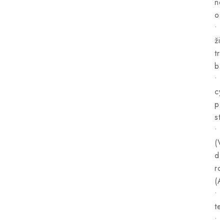
n
o
•
ž
t
b
•
c
p
s
•
(
d
r
(
•
t
•