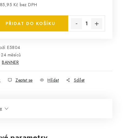
85,95 Kč bez DPH
rná cena:
PŘIDAT DO KOŠÍKU
ží:
E5804
24 měsíců
:
BANNER
k
Zeptat se
Hlídat
Sdílet
ty
vé parametry