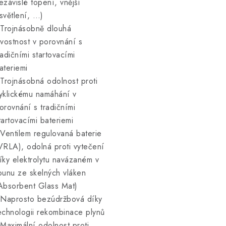
ezávislé topení, vnější
světlení, …)
 Trojnásobně dlouhá
ivostnost v porovnání s
radičními startovacími
ateriemi
 Trojnásobná odolnost proti
yklickému namáhání v
orovnání s tradičními
tartovacími bateriemi
 Ventilem regulovaná baterie
VRLA), odolná proti vytečení
íky elektrolytu navázaném v
ounu ze skelných vláken
Absorbent Glass Mat)
 Naprosto bezúdržbová díky
echnologii rekombinace plynů
 Maximální odolnost proti