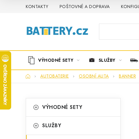
Přejít
KONTAKTY
POŠTOVNÉ A DOPRAVA
KONFIG
na
obsah
VÝHODNÉ SETY
SLUŽBY
Domů
AUTOBATERIE
OSOBNÍ AUTA
BANNER
P
K
Přeskočit
VÝHODNÉ SETY
kategorie
a
o
t
s
SLUŽBY
e