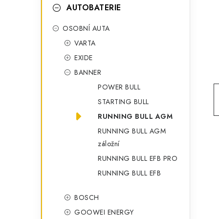
t
g
AUTOBATERIE
r
o
OSOBNÍ AUTA
a
r
VARTA
n
i
EXIDE
e
n
BANNER
í
POWER BULL
STARTING BULL
p
RUNNING BULL AGM
a
RUNNING BULL AGM
n
záložní
RUNNING BULL EFB PRO
e
RUNNING BULL EFB
l
BOSCH
GOOWEI ENERGY