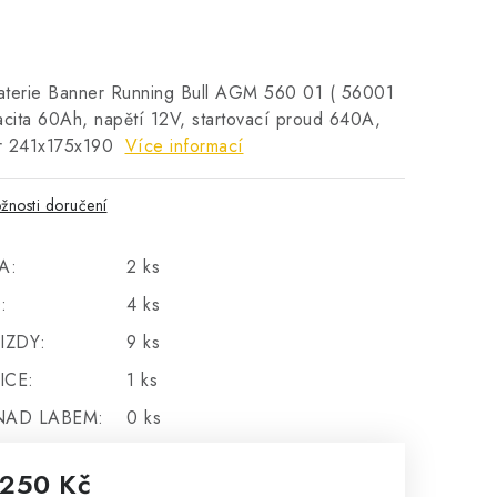
aterie Banner Running Bull AGM 560 01 ( 56001
acita 60Ah, napětí 12V, startovací proud 640A,
r 241x175x190
Více informací
žnosti doručení
A:
2 ks
:
4 ks
IZDY:
9 ks
ICE:
1 ks
NAD LABEM:
0 ks
 250 Kč