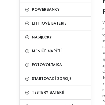
POWERBANKY
V
LITHIOVÉ BATERIE
n
v
NABÍJEČKY
s
u
MĚNIČE NAPĚTÍ
s
s
FOTOVOLTAIKA
z
C
T
STARTOVACÍ ZDROJE
z
n
TESTERY BATERIÍ
r
P