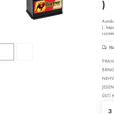
)
Autob
), kap
rozmě
Mo
PRAH
BRNO
NEHV
JESEN
ÚSTÍ 
3