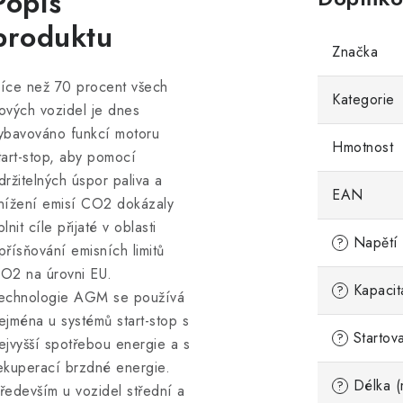
Popis
produktu
Značka
íce než 70 procent všech
Kategorie
ových vozidel je dnes
ybavováno funkcí motoru
Hmotnost
tart-stop, aby pomocí
držitelných úspor paliva a
EAN
nížení emisí CO2 dokázaly
plnit cíle přijaté v oblasti
Napětí 
?
přísňování emisních limitů
O2 na úrovni EU.
Kapacit
?
echnologie AGM se používá
ejména u systémů start-stop s
Startov
?
ejvyšší spotřebou energie a s
ekuperací brzdné energie.
Délka (
?
ředevším u vozidel střední a