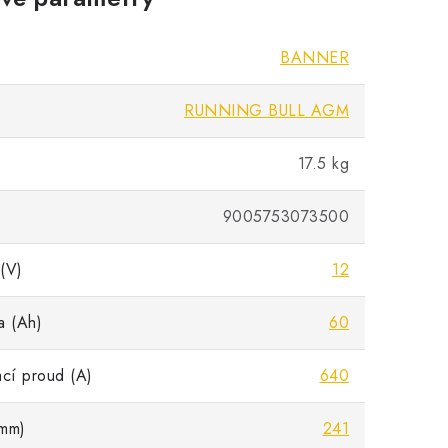
BANNER
RUNNING BULL AGM
17.5 kg
9005753073500
(V)
12
a (Ah)
60
ací proud (A)
640
mm)
241