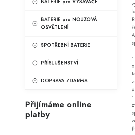
BATERIE pro VYSAVAČE
v
l
BATERIE pro NOUZOVÁ
R
OSVĚTLENÍ
ř
A
s
SPOTŘEBNÍ BATERIE
•
PŘÍSLUŠENSTVÍ
o
t
DOPRAVA ZDARMA
z
p
•
Přijímáme online
z
platby
s
v
(