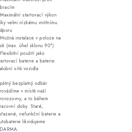
ibracím
 Maximální startovací výkon
íky velmi nízkému vnitřnímu
dporu
 Možná instalace v poloze na
ok (max. úhel sklonu 90°)
 Flexibilní použití jako
tartovací baterie a baterie
alubní sítě vozidla
pětný bezplatný odběr
rovádíme v místě naší
rovozovny, a to během
racovní doby. Staré,
yřazené, nefunkční baterie a
utobaterie likvidujeme
DARMA.