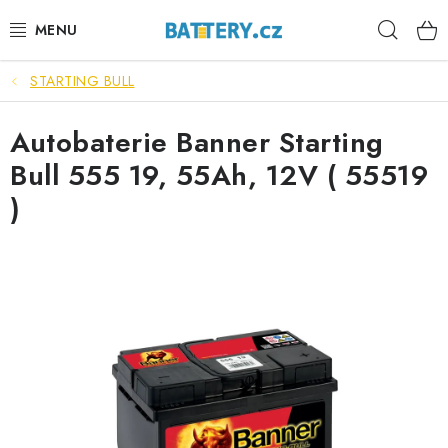
Přejít
Hleda
na
obsah
STARTING BULL
VÝHODNÉ SETY
Autobaterie Banner Starting
SLUŽBY
Bull 555 19, 55Ah, 12V ( 55519
AUTOBATERIE
)
MOTOBATERIE
TRAKČNÍ BATERIE
STANIČNÍ BATERIE
BATERIOVÉ BOXY