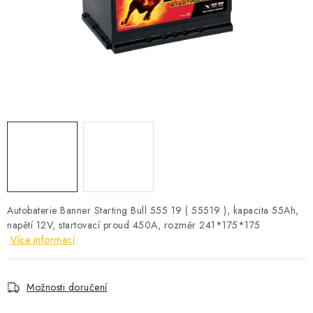
POWERBANKY
LITHIOVÉ BATERIE
NABÍJEČKY
MĚNIČE NAPĚTÍ
FOTOVOLTAIKA
STARTOVACÍ ZDROJE
Autobaterie Banner Starting Bull 555 19 ( 55519 ), kapacita 55Ah,
TESTERY BATERIÍ
napětí 12V, startovací proud 450A, rozměr 241*175*175
Více informací
BATERIE PRO VYSAVAČE
Možnosti doručení
BATERIE PRO NOUZOVÁ OSVĚTLENÍ