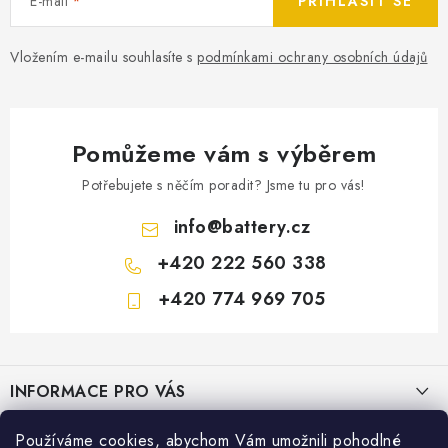
E-mail
PŘIHLÁSIT SE
Vložením e-mailu souhlasíte s
podmínkami ochrany osobních údajů
Pomůžeme vám s výběrem
Potřebujete s něčím poradit? Jsme tu pro vás!
info
@
battery.cz
+420 222 560 338
+420 774 969 705
Z
á
INFORMACE PRO VÁS
p
a
KONTAKTY
Používáme cookies, abychom Vám umožnili pohodlné
PRODEJNY BATTERY.CZ