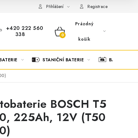
OBCHODNÍ PODMÍNKY
OCHRANA OSOBNÍCH ÚDAJŮ
O
Přihlášení
Registrace
Prázdný
+420 222 560
338
NÁKUPNÍ
košík
KOŠÍK
BATERIE
STANIČNÍ BATERIE
BATERIOVÉ 
00)
tobaterie BOSCH T5
0, 225Ah, 12V (T50
0)