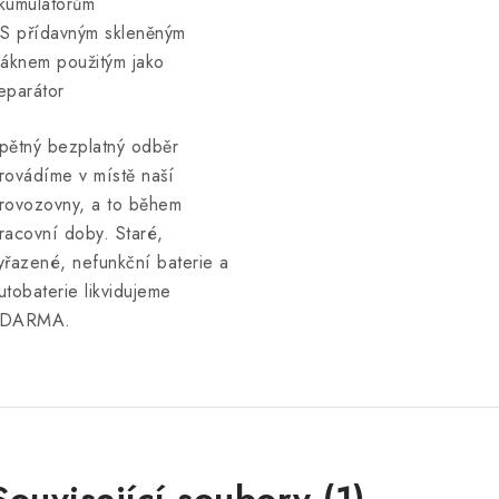
kumulátorům
 S přídavným skleněným
láknem použitým jako
eparátor
pětný bezplatný odběr
rovádíme v místě naší
rovozovny, a to během
racovní doby. Staré,
yřazené, nefunkční baterie a
utobaterie likvidujeme
DARMA.