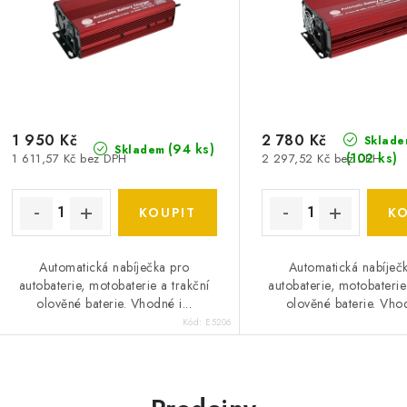
1 950 Kč
2 780 Kč
Sklade
(
94 ks
)
Skladem
(
102 ks
)
1 611,57 Kč bez DPH
2 297,52 Kč bez DPH
Automatická nabíječka pro
Automatická nabíječ
autobaterie, motobaterie a trakční
autobaterie, motobaterie
olověné baterie. Vhodné i...
olověné baterie. Vhod
Kód:
E5206