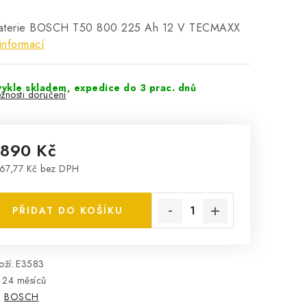
aterie BOSCH T50 800 225 Ah 12 V TECMAXX
informací
ykle skladem, expedice do 3 prac. dnů
žnosti doručení
 890 Kč
67,77 Kč bez DPH
rná cena:
PŘIDAT DO KOŠÍKU
ží:
E3583
24 měsíců
:
BOSCH