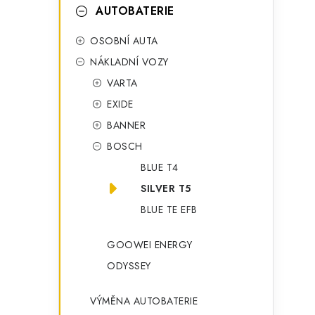
t
g
AUTOBATERIE
r
o
OSOBNÍ AUTA
a
r
NÁKLADNÍ VOZY
n
i
VARTA
e
n
EXIDE
í
BANNER
BOSCH
p
BLUE T4
a
SILVER T5
n
BLUE TE EFB
e
GOOWEI ENERGY
l
ODYSSEY
VÝMĚNA AUTOBATERIE