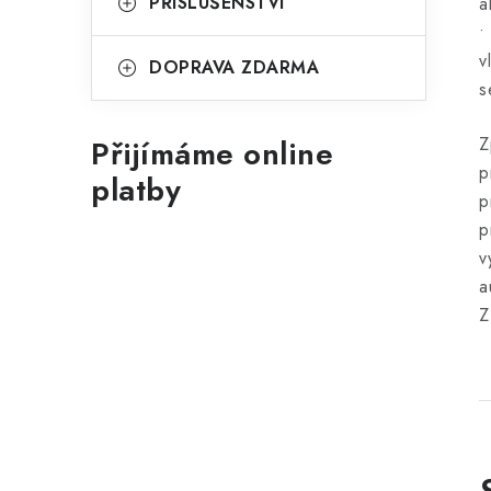
PŘÍSLUŠENSTVÍ
a
•
v
DOPRAVA ZDARMA
s
Přijímáme online
Z
p
platby
p
p
v
a
Z