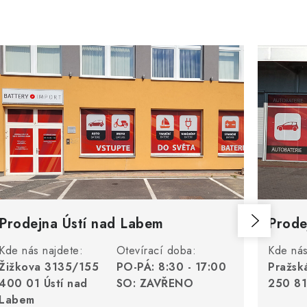
Prodejna Ústí nad Labem
Prode
Kde nás najdete:
Otevírací doba:
Kde nás
Žižkova 3135/155
PO-PÁ: 8:30 - 17:00
Pražsk
400 01 Ústí nad
SO: ZAVŘENO
250 81
Labem