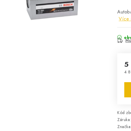
Autob
Více 
obv
Mo
5
4 8
Mě
Kód zbo
Záruka
:
Značka