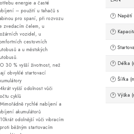
otřebu energie a časté
ybíjení – použití u tahačů s
Napětí 
?
abinou pro spaní, při rozvozu
e zvedacím čelem, u
Kapacit
?
ožárních vozidel, u
omfortních cestovních
Startov
?
utobusů a u městských
utobusů.
Délka (
?
 O 30 % vyšší životnost, než
ají obvyklé startovací
Šířka (
?
kumulátory
 4krát vyšší odolnost vůči
Výška (
?
očtu cyklů
 Mimořádně rychlé nabíjení a
ybíjení akumulátorů
 10krát odolnější vůči vibracím
proti běžným startovacím