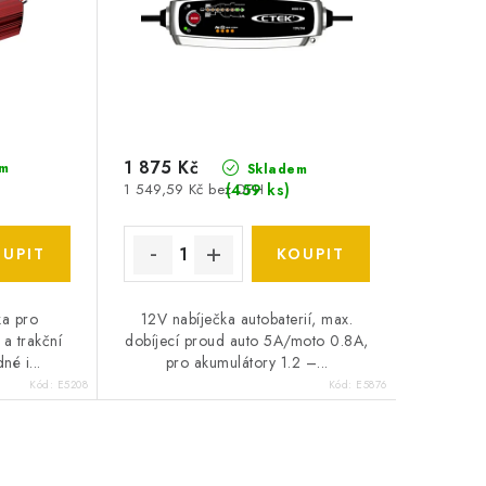
1 875 Kč
m
Skladem
(
459 ks
)
1 549,59 Kč bez DPH
ka pro
12V nabíječka autobaterií, max.
 a trakční
dobíjecí proud auto 5A/moto 0.8A,
né i...
pro akumulátory 1.2 –...
Kód:
E5208
Kód:
E5876