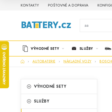
Přejít
KONTAKTY
POŠTOVNÉ A DOPRAVA
KONFIG
na
obsah
VÝHODNÉ SETY
SLUŽBY
Domů
AUTOBATERIE
NÁKLADNÍ VOZY
BOSC
P
K
Přeskočit
VÝHODNÉ SETY
kategorie
a
o
t
s
SLUŽBY
e