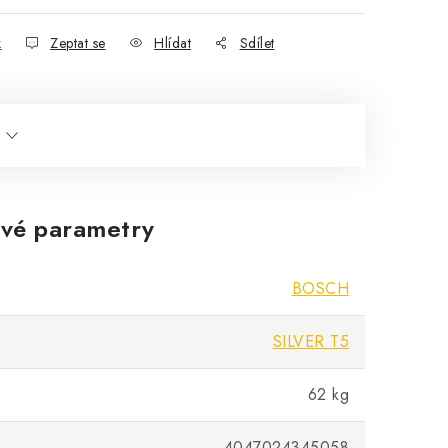
k
Zeptat se
Hlídat
Sdílet
vé parametry
BOSCH
SILVER T5
62 kg
4047024345058