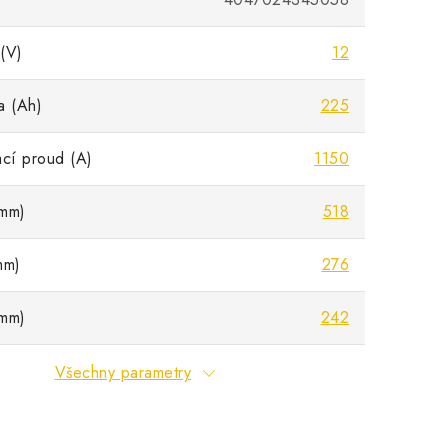
(V)
12
a (Ah)
225
ací proud (A)
1150
mm)
518
mm)
276
mm)
242
Všechny parametry