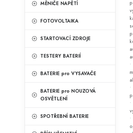
p
MĚNIČE NAPĚTÍ
v
k
FOTOVOLTAIKA
s
p
STARTOVACÍ ZDROJE
k
a
TESTERY BATERIÍ
a
•
m
BATERIE pro VYSAVAČE
a
•
BATERIE pro NOUZOVÁ
p
OSVĚTLENÍ
•
v
SPOTŘEBNÍ BATERIE
•
o