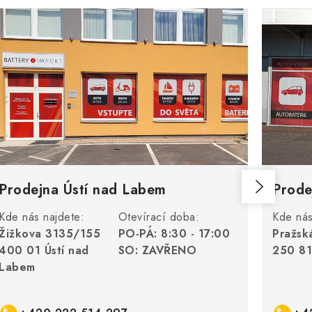
Prodejna Ústí nad Labem
Prode
Kde nás najdete:
Otevírací doba:
Kde nás
Žižkova 3135/155
PO-PÁ: 8:30 - 17:00
Pražsk
400 01 Ústí nad
SO: ZAVŘENO
250 81
Labem