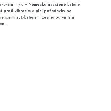
arkování. Tyto
v Německu navržené
baterie
t proti vibracím
a
plní požadavky na
venčními autobateriemi
zesílenou vnitřní
ení
.