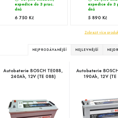
expedice do 3 prac.
expedice do 3 
dnů
dnů
6 750 Kč
5 890 Kč
Zobrazit více produ
Ř
NEJPRODÁVANĚJŠÍ
NEJLEVNĚJŠÍ
NEJD
a
V
z
Autobaterie BOSCH TE088,
Autobaterie BOSCH
ý
e
240Ah, 12V (TE 088)
190Ah, 12V (TE
p
n
í
s
p
p