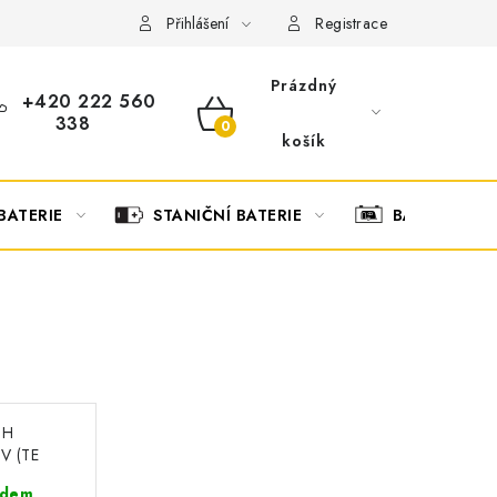
OBCHODNÍ PODMÍNKY
OCHRANA OSOBNÍCH ÚDAJŮ
O
Přihlášení
Registrace
Prázdný
+420 222 560
338
NÁKUPNÍ
košík
KOŠÍK
BATERIE
STANIČNÍ BATERIE
BATERIOVÉ 
CH
V (TE
adem,