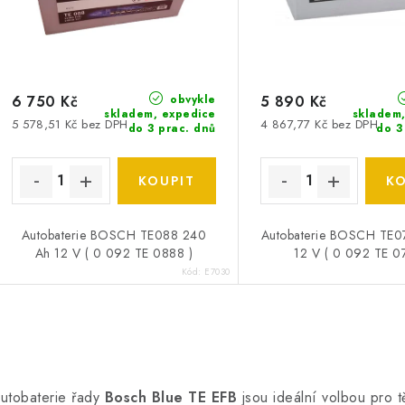
r
r
o
o
d
d
u
obvykle
6 750 Kč
5 890 Kč
skladem, expedice
skladem,
u
5 578,51 Kč bez DPH
4 867,77 Kč bez DPH
do 3 prac. dnů
do 3
k
k
t
ů
ů
Autobaterie BOSCH TE088 240
Autobaterie BOSCH TE0
Ah 12 V ( 0 092 TE 0888 )
12 V ( 0 092 TE 0
Kód:
E7030
O
v
utobaterie řady
Bosch Blue TE EFB
jsou ideální volbou pro 