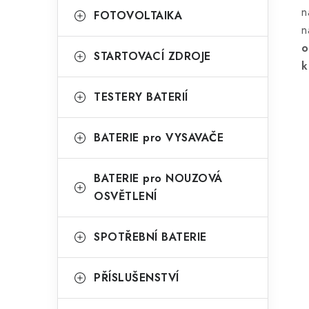
l
n
FOTOVOLTAIKA
n
o
STARTOVACÍ ZDROJE
k
TESTERY BATERIÍ
í
BATERIE pro VYSAVAČE
r
BATERIE pro NOUZOVÁ
OSVĚTLENÍ
SPOTŘEBNÍ BATERIE
PŘÍSLUŠENSTVÍ