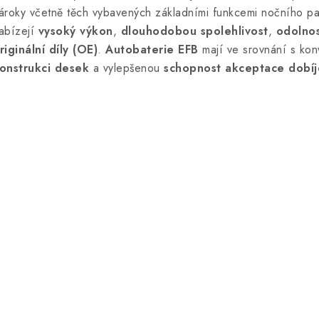
ároky včetně těch vybavených základními funkcemi nočního p
á
abízejí
vysoký výkon
,
dlouhodobou spolehlivost
,
odolnos
d
riginální díly (OE)
.
Autobaterie EFB
mají ve srovnání s kon
onstrukci desek
a vylepšenou
schopnost akceptace dobíj
a
c
p
v
k
y
v
ý
p