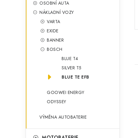
o
OSOBNÍ AUTA
a
r
NÁKLADNÍ VOZY
n
i
VARTA
e
n
EXIDE
í
BANNER
BOSCH
p
BLUE T4
a
SILVER T5
n
BLUE TE EFB
e
GOOWEI ENERGY
l
ODYSSEY
i
VÝMĚNA AUTOBATERIE
MOTOBATERIE