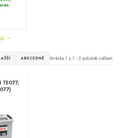
prac.
ktů
Stránka
1
z
1
-
2
položek celkem
RAŽŠÍ
ABECEDNĚ
 TE077,
 077)