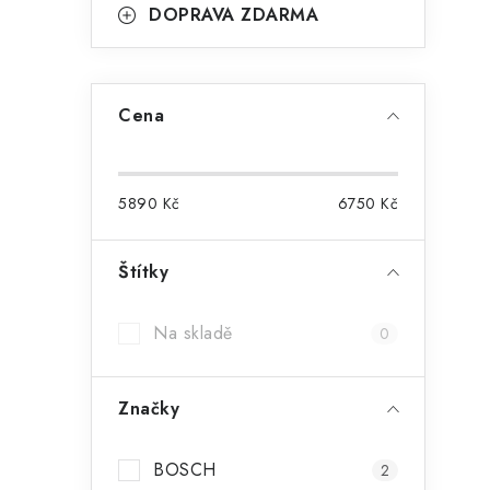
DOPRAVA ZDARMA
i
Cena
5890
Kč
6750
Kč
Štítky
Na skladě
0
Značky
BOSCH
2