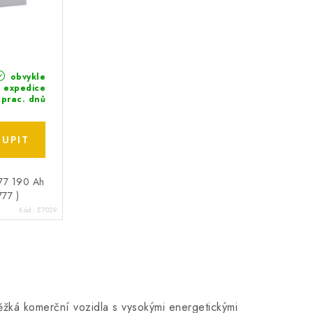
obvykle
 expedice
 prac. dnů
77 190 Ah
777 )
Kód:
E7029
těžká komerční vozidla s vysokými energetickými