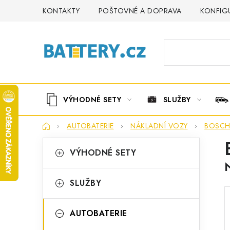
Přejít
KONTAKTY
POŠTOVNÉ A DOPRAVA
KONFIG
na
obsah
VÝHODNÉ SETY
SLUŽBY
Domů
AUTOBATERIE
NÁKLADNÍ VOZY
BOSC
P
K
Přeskočit
VÝHODNÉ SETY
kategorie
a
o
t
s
SLUŽBY
e
t
g
AUTOBATERIE
r