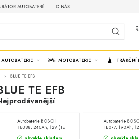
URÁTOR AUTOBATERIÍ
O NÁS
VÝMĚNA AUTOBATERIE
AUTOBATERIE
MOTOBATERIE
TRAKČNÍ 
H
BLUE TE EFB
BLUE TE EFB
Nejprodávanější
Autobaterie BOSCH
Autobaterie BOS
TE088, 240Ah, 12V (TE
TE077, 190Ah, 12
088)
077)
obvykle skladem,
obvykle skl